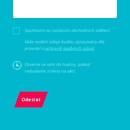
Souhlasím se zasíláním obchodních sdělení
Vaše osobní údaje budou zpracovány dle
pravidel o
ochraně osobních údajů
Ozveme se vám do hodiny, pokud
nebudeme zrovna na akci.
Odeslat