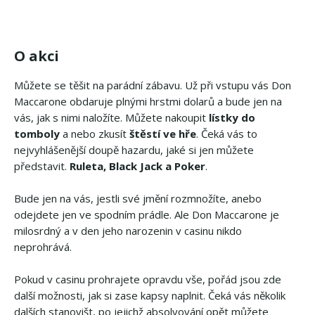
O akci
Můžete se těšit na parádní zábavu. Už při vstupu vás Don
Maccarone obdaruje plnými hrstmi dolarů a bude jen na
vás, jak s nimi naložíte. Můžete nakoupit
lístky do
tomboly
a nebo zkusít
štěstí ve hře
. Čeká vás to
nejvyhlášenější doupě hazardu, jaké si jen můžete
představit.
Ruleta, Black Jack a Poker
.
Bude jen na vás, jestli své jmění rozmnožíte, anebo
odejdete jen ve spodním prádle. Ale Don Maccarone je
milosrdný a v den jeho narozenin v casinu nikdo
neprohrává.
Pokud v casinu prohrajete opravdu vše, pořád jsou zde
další možnosti, jak si zase kapsy naplnit. Čeká vás několik
dalších stanovišt, po jejichž absolvování opět můžete