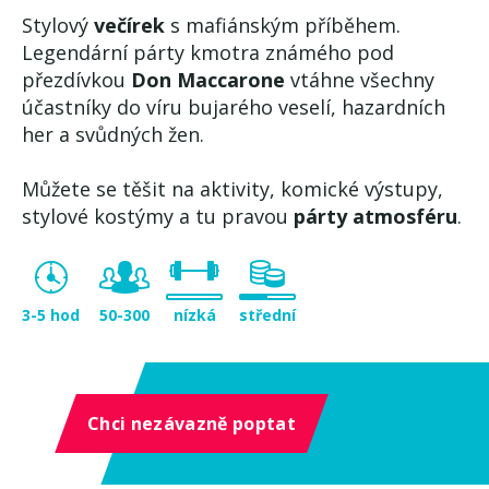
Stylový
večírek
s mafiánským příběhem.
Legendární párty kmotra známého pod
přezdívkou
Don Maccarone
vtáhne všechny
účastníky do víru bujarého veselí, hazardních
her a svůdných žen.
Můžete se těšit na aktivity, komické výstupy,
stylové kostýmy a tu pravou
párty atmosféru
.
3-5 hod
50-300
nízká
střední
Chci nezávazně poptat