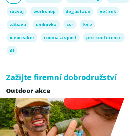
rozvoj
workshop
degustace
večírek
zábava
únikovka
csr
kvíz
icebreaker
rodina a sport
pro konference
AI
Zažijte firemní dobrodružství
Outdoor akce