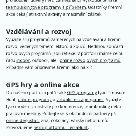
prohloubení důvěry mezi zaměstnanci. Vyzkoušejte naše
teambuildingové programy s příběhem
. Účastníky firemní
akce čekají atraktivní aktivity a maximální zážitek.
Vzdělávání a rozvoj
Využijte sílu programů zaměřených na vzdělávání a firemní
rozvoj vedených týmem lektorů a koučů. Nedílnou součástí
rozvojových programů jsou reflexe. V portfoliu máme celou
řadu
indoor
, outdoor, ale i
online rozvojových programů
.
Případně vám připravíme firemní akci na klíč.
GPS hry a online akce
Do našeho portfolia patří také
GPS programy
typu Treasure
Hunt,
online programy
a
virtuální escape games
. Využijte
tyto moderních aktivity pro konference, teambuilding nebo
pracovní meeting. Potkejte se s obchodními partnery při
online degustaci
vína, čokolády, whisky nebo rumů.
Provozujeme
herní platformu TerraHunt
.