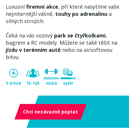
Luxusní
firemní akce
, při které nasytíme vaše
nejniternější vášně,
touhy po adrenalinu
a
silných strojích.
Čeká na vás vozový
park se čtyřkolkami
,
bagrem a RC modely. Můžete se také těšit na
jízdu v terénním autě
nebo na airsoftovou
bitvu.
3-6 hod
15-125
nízká
vyšší
Chci nezávazně poptat