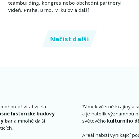
teambuilding, kongres nebo obchodní partnery!
Vídeň, Praha, Brno, Mikulov a další.
Načíst další
 mohou přivítat zcela
Zámek včetně krajiny a st
ásné historické budovy
.
a je natolik významnou 
by bar
a mnohé další
světového
kulturního d
icích.
Areál nabízí vynikající p