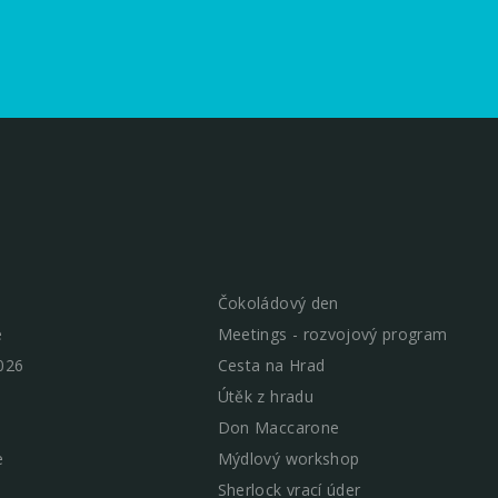
Čokoládový den
e
Meetings - rozvojový program
026
Cesta na Hrad
Útěk z hradu
Don Maccarone
e
Mýdlový workshop
Sherlock vrací úder