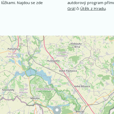
 lůžkami. Najdou se zde
autdorový program přímo
Grál
či
Útěk z Hradu
.