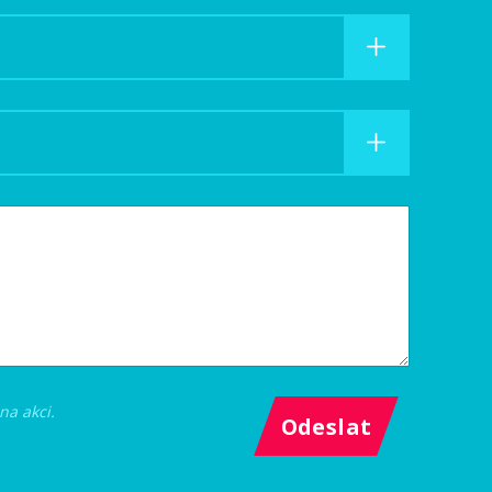
a akci.
Odeslat