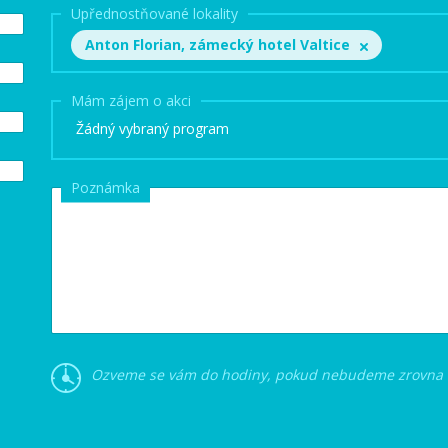
Upřednostňované lokality
Anton Florian, zámecký hotel Valtice
Mám zájem o akci
Žádný vybraný program
Poznámka
Ozveme se vám do hodiny, pokud nebudeme zrovna n