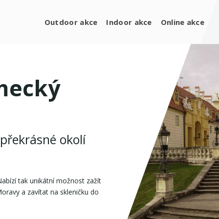
Outdoor akce
Indoor akce
Online akce
ámecký
 překrásné okolí
abízí tak unikátní možnost zažít
Moravy a zavítat na skleničku do