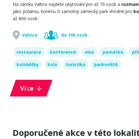
Na zámku Valtice najdete ubytování pro až 70 osob a
rozmani
jako jízdárnu, konírnu či samotný zámecký park vhodné pro
ko
až 800 osob.
Valtice
do 100 osob
restaurace
konference
víno
památka
pří
koloběžky
kola
turistika
parkoviště
Více
Doporučené akce v této lokali