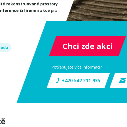
té rekonstruované prostory
nference či firemní akce
pro
Chci zde akci
roda
Potřebujete více informací?
+420 542 211 935
tě