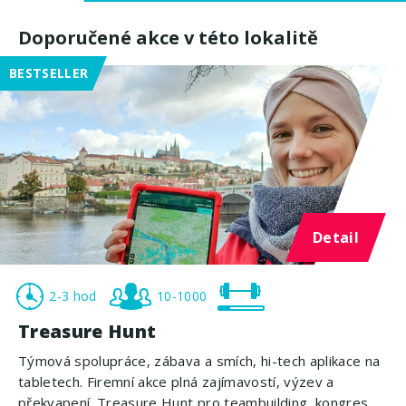
Doporučené akce v této lokalitě
BESTSELLER
Detail
2-3 hod
10-1000
Treasure Hunt
Týmová spolupráce, zábava a smích, hi-tech aplikace na
tabletech. Firemní akce plná zajímavostí, výzev a
překvapení. Treasure Hunt pro teambuilding, kongres