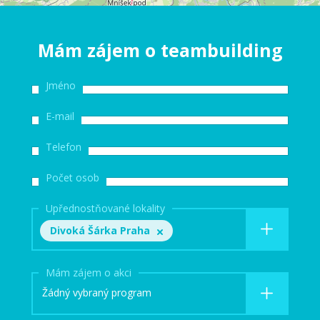
Mám zájem o teambuilding
Jméno
E-mail
Telefon
Počet osob
Upřednostňované lokality
Divoká Šárka Praha
Mám zájem o akci
Žádný vybraný program