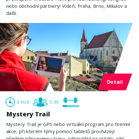
nebo obchodní partnery! Vídeň, Praha, Brno, Mikulov a
další.
Detail
3 hod
5-30
Mystery Trail
Mystery Trail je GPS nebo virtuální program pro firemní
akce, při kterém týmy pomocí tabletů procházejí
předem připravenou trasu, odpovídají na otázky, plní