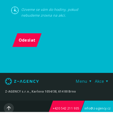
Ozveme se vám do hodiny, pokud
nebudeme zrovna na akci.
Odeslat
Menu
Akce
Z-AGENCY s.r.o., Karlova 1054/38, 614 00 Brno
+420 542 211 935
info@z-agency.cz