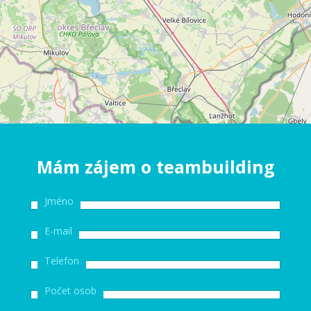
Mám zájem o teambuilding
Jméno
E-mail
Telefon
Počet osob