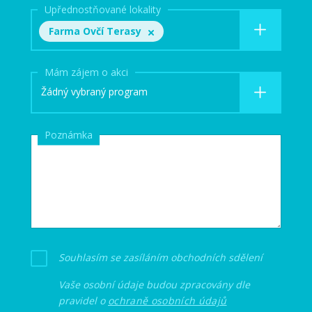
Upřednostňované lokality
Farma Ovčí Terasy
Mám zájem o akci
Žádný vybraný program
Poznámka
Souhlasím se zasíláním obchodních sdělení
Vaše osobní údaje budou zpracovány dle
pravidel o
ochraně osobních údajů