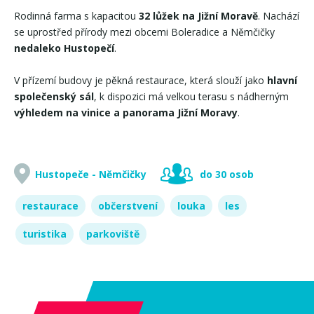
Rodinná farma s kapacitou
32 lůžek na Jižní Moravě
. Nachází
se uprostřed přírody mezi obcemi Boleradice a Němčičky
nedaleko Hustopečí
.
V přízemí budovy je pěkná restaurace, která slouží jako
hlavní
společenský sál
, k dispozici má velkou terasu s nádherným
výhledem na vinice a panorama Jižní Moravy
.
Hustopeče - Němčičky
do 30 osob
restaurace
občerstvení
louka
les
turistika
parkoviště