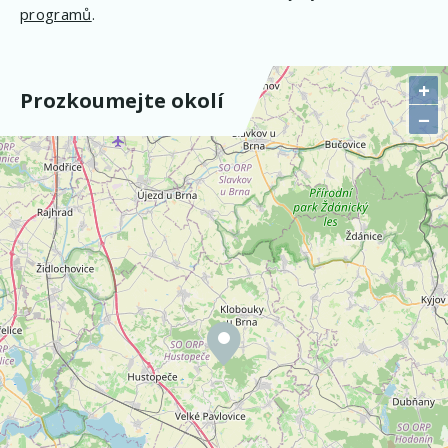
programů
.
+
Prozkoumejte okolí
−