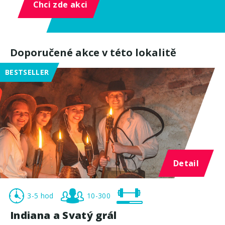
Chci zde akci
Doporučené akce v této lokalitě
BESTSELLER
Detail
3-5 hod
10-300
Indiana a Svatý grál