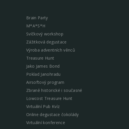
Brain Party
M*A*S*H
Svíčkový workshop
Zážitková degustace
Výroba adventních věnců
Treasure Hunt
Jako James Bond
Poklad Janohradu
Airsoftový program
Zbraně historické i současné
Lowcost Treasure Hunt
Virtuální Pub Kvíz
Online degustace čokolády
Virtuální konference