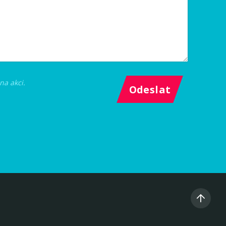
a akci.
Odeslat