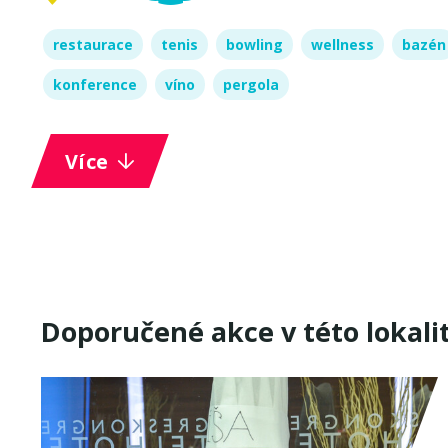
restaurace
tenis
bowling
wellness
bazén
konference
víno
pergola
Více
Doporučené akce v této lokali