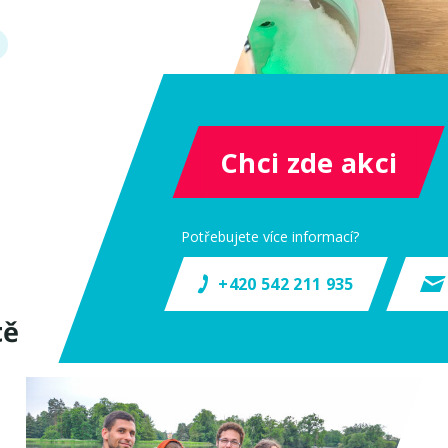
Chci zde akci
Potřebujete více informací?
+420 542 211 935
tě