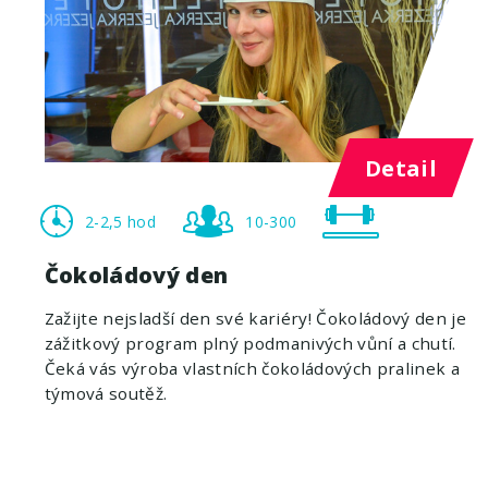
Detail
2-2,5 hod
10-300
Čokoládový den
Zažijte nejsladší den své kariéry! Čokoládový den je
zážitkový program plný podmanivých vůní a chutí.
Čeká vás výroba vlastních čokoládových pralinek a
týmová soutěž.