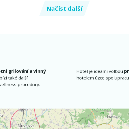
Načíst další
etní grilování a vinný
Hotel je ideální volbou
pr
ízí také další
hotelem úzce spolupracuj
wellness procedury.