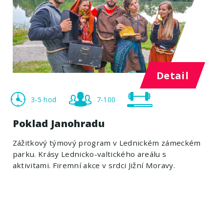
Detail
3-5 hod
7-100
Poklad Janohradu
Zážitkový týmový program v Lednickém zámeckém
parku. Krásy Lednicko-valtického areálu s
aktivitami. Firemní akce v srdci Jižní Moravy.