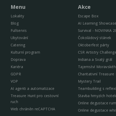
Menu
Akce
Lokality
Escape Box
Blog
AI Learning Showcas
Fullservis
Survival - NOVINKA 2
Ubytování
Čokoládový stánek
Catering
Oktoberfest párty
Kulturní program
CSR Artistry Challeng
Doprava
Indiana a Svatý grál
Kariéra
Tajemství Moravskéh
GDPR
Charitativní Treasure
VOP
Mystery Trail
AI agenti a automatizace
Teambuilding s reflex
Treasure Hunt pro cestovní
Stavba hmyzích hotel
ruch
Online degustace ru
Web chráněn reCAPTCHA
Online degustace whi