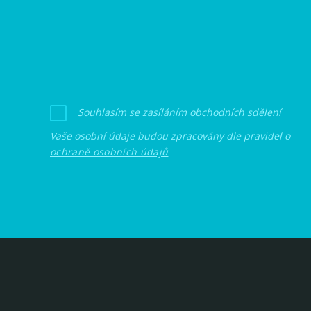
Souhlasím se zasíláním obchodních sdělení
Vaše osobní údaje budou zpracovány dle pravidel o
ochraně osobních údajů