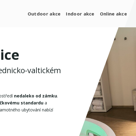
Outdoor akce
Indoor akce
Online akce
ice
lednicko-valtickém
ostředí
nedaleko od zámku
.
dičkovému standardu
a
samotného ubytování nabízí