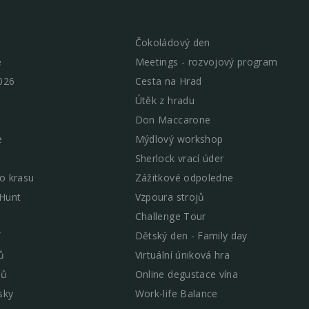
Čokoládový den
e
Meetings - rozvojový program
026
Cesta na Hrad
Útěk z hradu
Don Maccarone
e
Mýdlový workshop
Sherlock vrací úder
o krasu
Zážitkové odpoledne
 Hunt
Vzpoura strojů
Challenge Tour
í
Dětský den - Family day
ů
Virtuální úniková hra
mů
Online degustace vína
sky
Work-life Balance