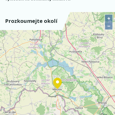
+
Prozkoumejte okolí
−