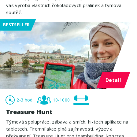
vás výroba vlastních čokoládových pralinek a týmová
soutěž.
BESTSELLER
Detail
2-3 hod
10-1000
Treasure Hunt
Týmová spolupráce, zábava a smích, hi-tech aplikace na
tabletech. Firemní akce plná zajímavostí, výzev a
překvapení. Treasure Hunt pro teambuilding, kongres