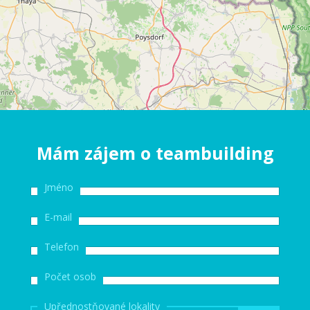
Mám zájem o teambuilding
Jméno
E-mail
Telefon
Počet osob
Upřednostňované lokality