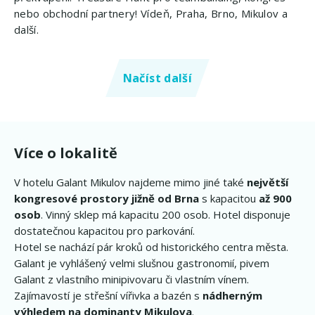
nebo obchodní partnery! Vídeň, Praha, Brno, Mikulov a
další.
Načíst další
Více o lokalitě
V hotelu Galant Mikulov najdeme mimo jiné také
největší
kongresové prostory jižně od Brna
s kapacitou
až 900
osob
. Vinný sklep má kapacitu 200 osob. Hotel disponuje
dostatečnou kapacitou pro parkování.
Hotel se nachází pár kroků od historického centra města.
Galant je vyhlášený velmi slušnou gastronomií, pivem
Galant z vlastního minipivovaru či vlastním vínem.
Zajímavostí je střešní vířivka a bazén s
nádherným
výhledem na dominanty Mikulova
.