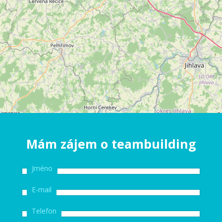
Mám zájem o teambuilding
Jméno
E-mail
Telefon