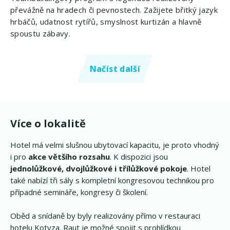
převážně na hradech či pevnostech. Zažijete břitký jazyk
hrbáčů, udatnost rytířů, smyslnost kurtizán a hlavně
spoustu zábavy.
Načíst další
Více o lokalitě
Hotel má velmi slušnou ubytovací kapacitu, je proto vhodný
i pro
akce většího rozsahu
. K dispozici jsou
jednolůžkové, dvojlůžkové i třílůžkové pokoje
. Hotel
také nabízí tři sály s kompletní kongresovou technikou pro
případné semináře, kongresy či školení.
​Oběd a snídaně by byly realizovány přímo v restauraci
hotelu Kotyza. Raut je možné spojit s prohlídkou