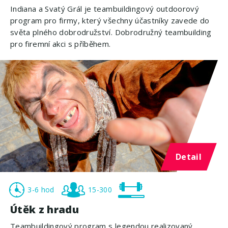
Indiana a Svatý Grál je teambuildingový outdoorový
program pro firmy, který všechny účastníky zavede do
světa plného dobrodružství. Dobrodružný teambuilding
pro firemní akci s příběhem.
Detail
3-6 hod
15-300
Útěk z hradu
Teambuildingový program s legendou realizovaný