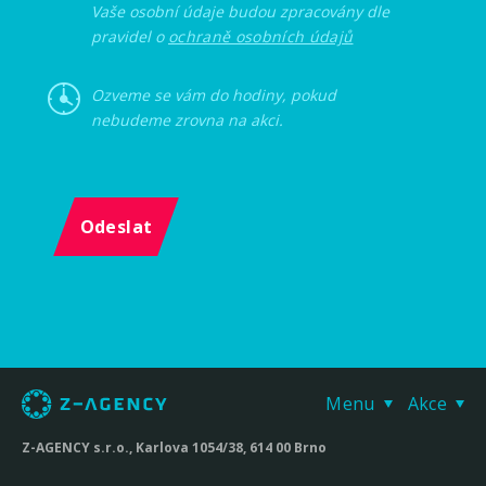
Vaše osobní údaje budou zpracovány dle
pravidel o
ochraně osobních údajů
Ozveme se vám do hodiny, pokud
nebudeme zrovna na akci.
Odeslat
Menu
Akce
Z-AGENCY s.r.o., Karlova 1054/38, 614 00 Brno