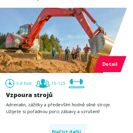
Detail
3-6 hod
15-125
Vzpoura strojů
Adrenalin, zážitky a především hodně silné stroje.
Užijete si pořádnou porci zábavy a vzrušení!
Načíst další