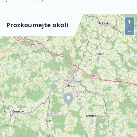
+
Prozkoumejte okolí
−