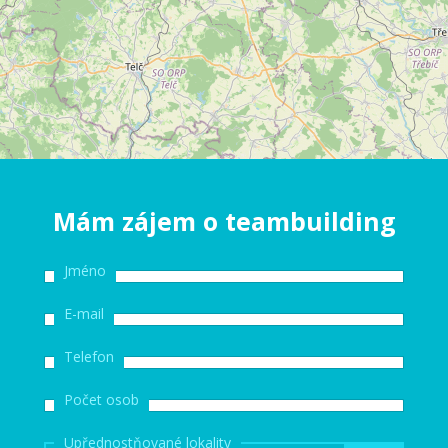
Mám zájem o teambuilding
Jméno
E-mail
Telefon
Počet osob
Upřednostňované lokality