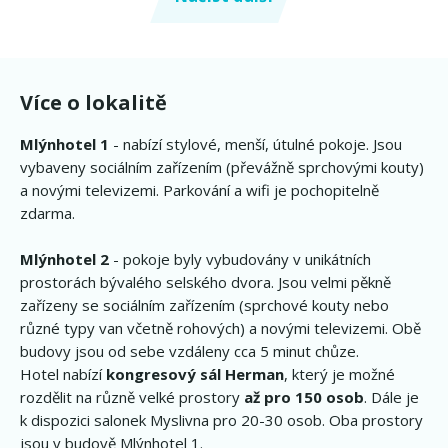
Více o lokalitě
Mlýnhotel 1
- nabízí stylové, menší, útulné pokoje. Jsou
vybaveny sociálním zařízením (převážně sprchovými kouty)
a novými televizemi. Parkování a wifi je pochopitelně
zdarma.
Mlýnhotel 2
- pokoje byly vybudovány v unikátních
prostorách bývalého selského dvora. Jsou velmi pěkně
zařízeny se sociálním zařízením (sprchové kouty nebo
různé typy van včetně rohových) a novými televizemi. Obě
budovy jsou od sebe vzdáleny cca 5 minut chůze.
Hotel nabízí
kongresový sál Herman
, který je možné
rozdělit na různě velké prostory
až pro 150 osob
. Dále je
k dispozici salonek Myslivna pro 20-30 osob. Oba prostory
jsou v budově Mlýnhotel 1.