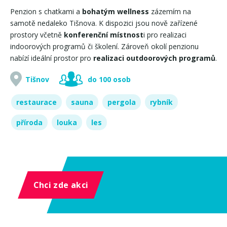
Penzion s chatkami a
bohatým wellness
zázemím na
samotě nedaleko Tišnova. K dispozici jsou nově zařízené
prostory včetně
konferenční místnost
i pro realizaci
indoorových programů či školení. Zároveň okolí penzionu
nabízí ideální prostor pro
realizaci outdoorových programů
.
Tišnov
do 100 osob
restaurace
sauna
pergola
rybník
příroda
louka
les
Chci zde akci