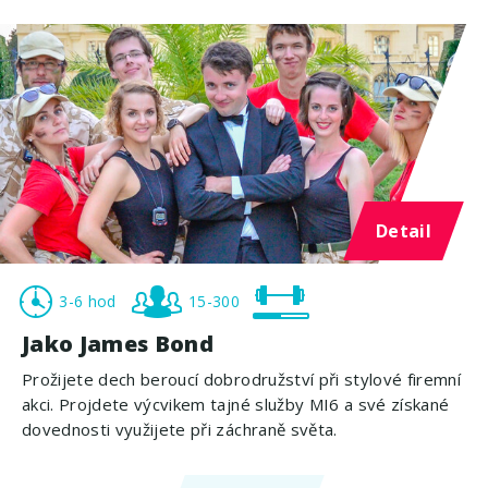
Detail
3-6 hod
15-300
Jako James Bond
Prožijete dech beroucí dobrodružství při stylové firemní
akci. Projdete výcvikem tajné služby MI6 a své získané
dovednosti využijete při záchraně světa.