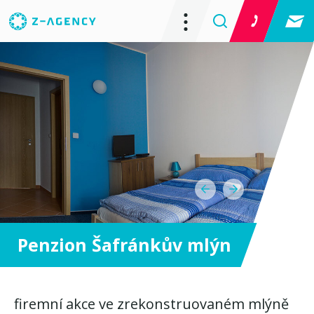
Penzion Šafránkův mlýn
firemní akce ve zrekonstruovaném mlýně