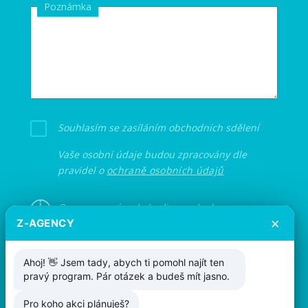
Poznámka
Souhlasím se zasíláním obchodních sdělení
Vaše osobní údaje budou zpracovány dle
pravidel o
ochraně osobních údajů
Ozveme se vám do hodiny, pokud
×
Z-AGENCY
nebudeme zrovna na akci.
Ahoj! 👋 Jsem tady, abych ti pomohl najít ten
pravý program. Pár otázek a budeš mít jasno.
Odeslat
Pro koho akci plánuješ?