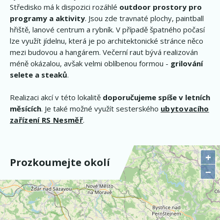
Středisko má k dispozici rozáhlé
outdoor prostory pro
programy a aktivity
. Jsou zde travnaté plochy, paintball
hřiště, lanové centrum a rybník. V případě špatného počasí
lze využít jídelnu, která je po architektonické stránce něco
mezi budovou a hangárem. Večerní raut bývá realizován
méně okázalou, avšak velmi oblíbenou formou -
grilování
selete a steaků
.
Realizaci akcí v této lokalitě
doporučujeme spíše v letních
měsících
. Je také možné využít sesterského
ubytovacího
zařízení RS Nesměř
.
+
Prozkoumejte okolí
−