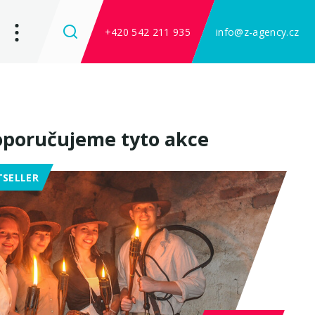
+420 542 211 935
info@z-agency.cz
poručujeme tyto akce
TSELLER