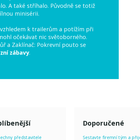
alo. A také stříhalo. Původně se totiž
ílnou minisérii.
 vzhledem k trailerům a potížím při
ohl očekávat nic světoborného.
ůř a Zaklínač: Pokrevní pouto se
izní zábavy
.
líbenější
Doporučené
echny představitele
Sestavte firemní tým a přij