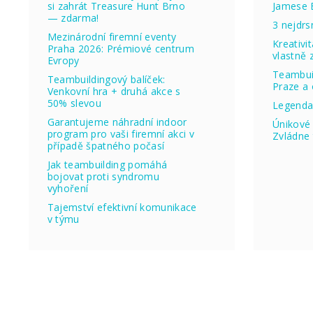
si zahrát Treasure Hunt Brno
Jamese 
— zdarma!
3 nejdrs
Mezinárodní firemní eventy
Kreativi
Praha 2026: Prémiové centrum
vlastně
Evropy
Teambuil
Teambuildingový balíček:
Praze a 
Venkovní hra + druhá akce s
50% slevou
Legenda
Garantujeme náhradní indoor
Únikové 
program pro vaši firemní akci v
Zvládne 
případě špatného počasí
Jak teambuilding pomáhá
bojovat proti syndromu
vyhoření
Tajemství efektivní komunikace
v týmu