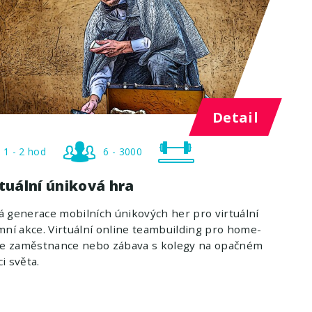
Detail
1 - 2 hod
6 - 3000
tuální úniková hra
 generace mobilních únikových her pro virtuální
mní akce. Virtuální online teambuilding pro home-
ice zaměstnance nebo zábava s kolegy na opačném
i světa.