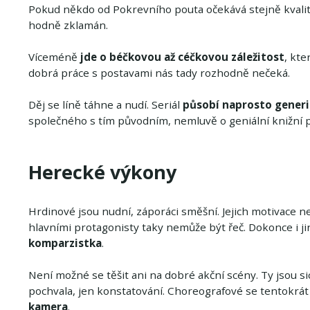
Pokud někdo od Pokrevního pouta očekává stejně kvalitní
hodně zklamán.
Víceméně
jde o béčkovou až céčkovou záležitost
, kte
dobrá práce s postavami nás tady rozhodně nečeká.
Děj se líně táhne a nudí. Seriál
působí naprosto generi
společného s tím původním, nemluvě o geniální knižní p
Herecké výkony
Hrdinové jsou nudní, záporáci směšní. Jejich motivace n
hlavními protagonisty taky nemůže být řeč. Dokonce i j
komparzistka
.
Není možné se těšit ani na dobré akční scény. Ty jsou si
pochvala, jen konstatování. Choreografové se tentokrát 
kamera
.