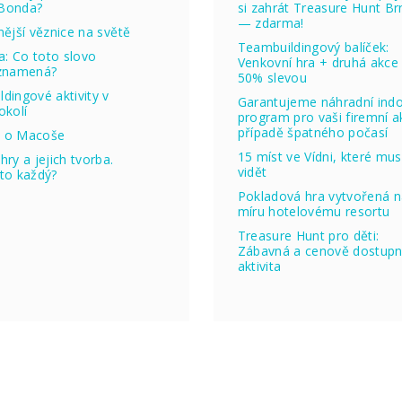
Bonda?
si zahrát Treasure Hunt Br
— zdarma!
nější věznice na světě
Teambuildingový balíček:
ta: Co toto slovo
Venkovní hra + druhá akce
 znamená?
50% slevou
dingové aktivity v
Garantujeme náhradní ind
okolí
program pro vaši firemní ak
případě špatného počasí
 o Macoše
15 míst ve Vídni, které mus
hry a jejich tvorba.
vidět
to každý?
Pokladová hra vytvořená 
míru hotelovému resortu
Treasure Hunt pro děti:
Zábavná a cenově dostup
aktivita