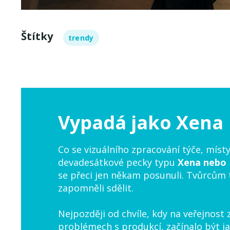
Štítky
trendy
Vypadá jako Xena
Co se vizuálního zpracování týče, mís
devadesátkové pecky typu
Xena nebo 
se přeci jen někam posunuli. Tvůrcům t
zapomněli sdělit.
Nejpozději od chvíle, kdy na veřejnost
problémech s produkcí, začínalo být ja