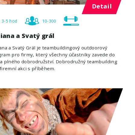
Detail
3-5 hod
10-300
iana a Svatý grál
ana a Svatý Grál je teambuildingový outdoorový
ram pro firmy, který všechny účastníky zavede do
a plného dobrodružství. Dobrodružný teambuilding
firemní akci s příběhem.