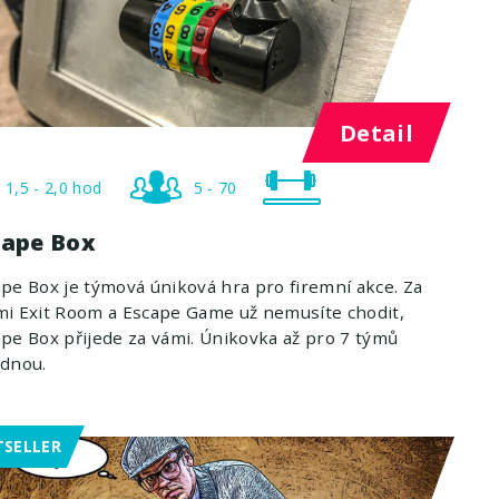
Detail
1,5 - 2,0 hod
5 - 70
cape Box
pe Box je týmová úniková hra pro firemní akce. Za
i Exit Room a Escape Game už nemusíte chodit,
pe Box přijede za vámi. Únikovka až pro 7 týmů
ednou.
TSELLER