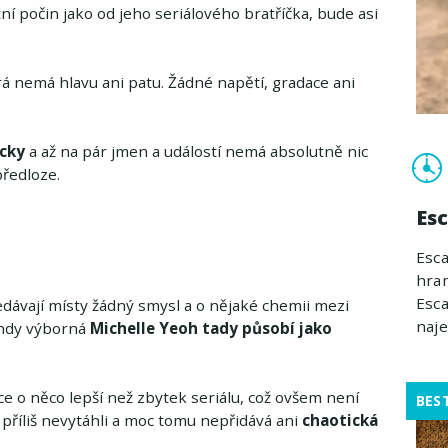
 počin jako od jeho seriálového bratříčka, bude asi
rá nemá hlavu ani patu. Žádné napětí, gradace ani
cky
a až na pár jmen a událostí nemá absolutně nic
ředloze.
Es
Esca
hram
Esca
edávají místy žádný smysl a o nějaké chemii mezi
naj
indy výborná
Michelle Yeoh tady působí jako
ce o něco lepší než zbytek seriálu, což ovšem není
BES
příliš nevytáhli a moc tomu nepřidává ani
chaotická