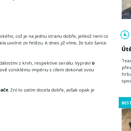
ého, což je na jednu stranu dobře, jelikož není co
la uvolnit ze řetězu. A dnes již víme, že tuto šance
Út
Tea
dálostmi z knih, respektive seriálu. Vypráví
o
přev
 nově vzniklému impériu s cílem dokonat svou
hrbá
spou
nače
. Zní to zatím docela dobře, avšak opak je
BES