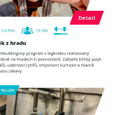
Detail
3-6 hod
15-300
ěk z hradu
mbuildingový program s legendou realizovaný
ážně na hradech či pevnostech. Zažijete břitký jazyk
čů, udatnost rytířů, smyslnost kurtizán a hlavně
stu zábavy.
TSELLER