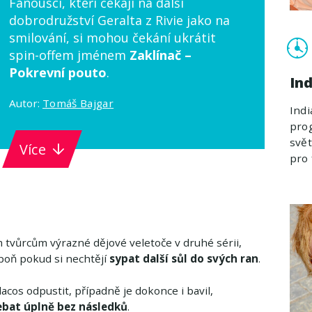
Fanoušci, kteří čekají na další
dobrodružství Geralta z Rivie jako na
smilování, si mohou čekání ukrátit
spin-offem jménem
Zaklínač –
Pokrevní pouto
.
Ind
Autor:
Tomáš Bajgar
Indi
prog
svět
Více
pro 
ým tvůrcům výrazné dějové veletoče v druhé sérii,
spoň pokud si nechtějí
sypat další sůl do svých ran
.
acos odpustit, případně je dokonce i bavil,
ebat úplně bez následků
.