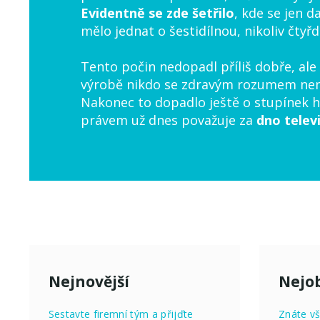
Evidentně se zde šetřilo
, kde se jen d
mělo jednat o šestidílnou, nikoliv čtyřd
Tento počin nedopadl příliš dobře, ale
výrobě nikdo se zdravým rozumem nem
Nakonec to dopadlo ještě o stupínek h
právem už dnes považuje za
dno telev
Nejnovější
Nejob
Sestavte firemní tým a přijďte
Znáte vš