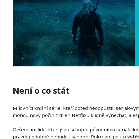
Není o co stát
Milovníci knižní série, kteří doteď neodpustili seriálov
mohou nový počin z dílen Netflixu klidně vynechat, ale
Ovšem ani lidé, kteří jsou schopni původnímu seriálu led
pravděpodobně nebudou schopni Pokrevní pouto
vstř