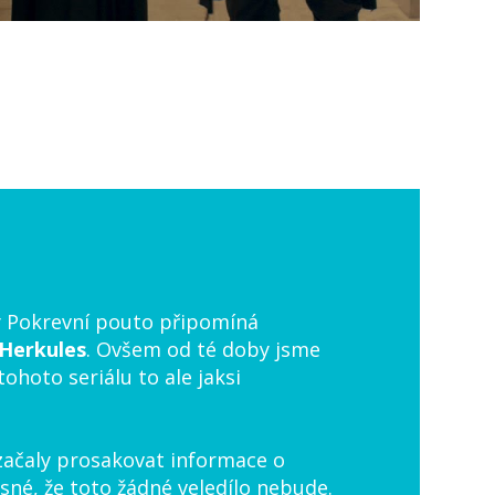
ty Pokrevní pouto připomíná
Herkules
. Ovšem od té doby jsme
ohoto seriálu to ale jaksi
 začaly prosakovat informace o
sné, že toto žádné veledílo nebude.