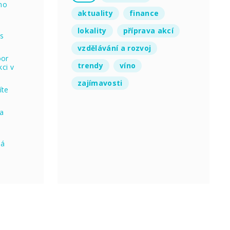
no
aktuality
finance
lokality
příprava akcí
 s
vzdělávání a rozvoj
oor
trendy
víno
ci v
zajímavosti
íte
na
ná