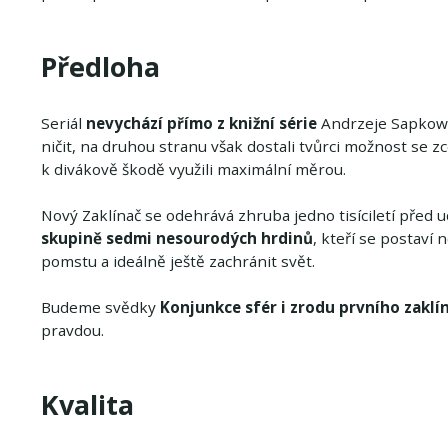
Předloha
Seriál
nevychází přímo z knižní série
Andrzeje Sapkowsk
ničit, na druhou stranu však dostali tvůrci možnost se zce
k divákově škodě využili maximální měrou.
Nový Zaklínač se odehrává zhruba jedno tisíciletí před u
skupině sedmi nesourodých hrdinů
, kteří se postaví
pomstu a ideálně ještě zachránit svět.
Budeme svědky
Konjunkce sfér i zrodu prvního zaklí
pravdou.
Kvalita