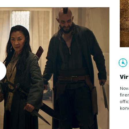
Vir
Nová
fire
off
konc