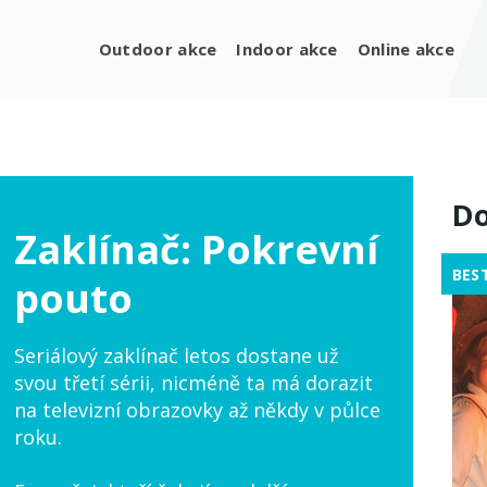
Outdoor akce
Indoor akce
Online akce
Do
Zaklínač: Pokrevní
BES
pouto
Seriálový zaklínač letos dostane už
svou třetí sérii, nicméně ta má dorazit
na televizní obrazovky až někdy v půlce
roku.