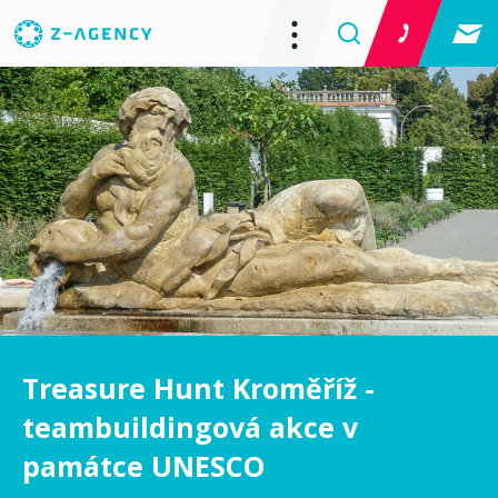
Treasure Hunt Kroměříž -
teambuildingová akce v
památce UNESCO