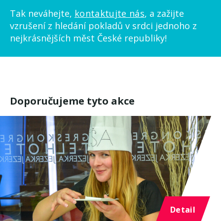
Tak neváhejte,
kontaktujte nás
, a zažijte
vzrušení z hledání pokladů v srdci jednoho z
nejkrásnějších měst České republiky!
Doporučujeme tyto akce
Detail