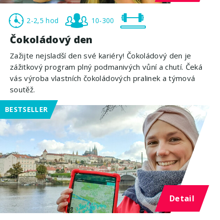
2-2,5 hod
10-300
Čokoládový den
Zažijte nejsladší den své kariéry! Čokoládový den je
zážitkový program plný podmanivých vůní a chutí. Čeká
vás výroba vlastních čokoládových pralinek a týmová
soutěž.
BESTSELLER
Detail