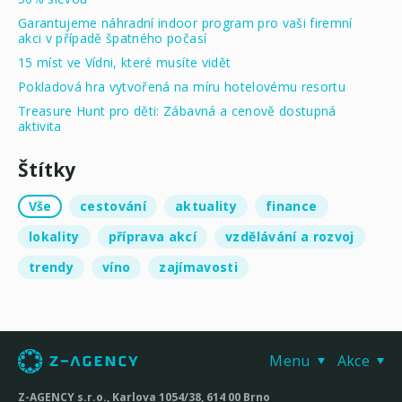
Garantujeme náhradní indoor program pro vaši firemní
akci v případě špatného počasí
15 míst ve Vídni, které musíte vidět
Pokladová hra vytvořená na míru hotelovému resortu
Treasure Hunt pro děti: Zábavná a cenově dostupná
aktivita
Štítky
Vše
cestování
aktuality
finance
lokality
příprava akcí
vzdělávání a rozvoj
trendy
víno
zajímavosti
Menu
Akce
Z-AGENCY s.r.o., Karlova 1054/38, 614 00 Brno