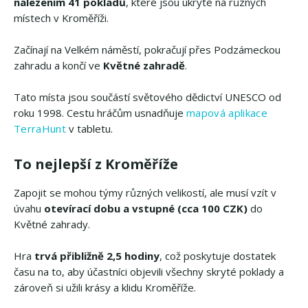
nalezením 41 pokladů
, které jsou ukryté na různých
místech v Kroměříži.
Začínají na Velkém náměstí, pokračují přes Podzámeckou
zahradu a končí ve
Květné zahradě
.
Tato místa jsou součástí světového dědictví UNESCO od
roku 1998. Cestu hráčům usnadňuje
mapová aplikace
TerraHunt
v tabletu.
To nejlepší z Kroměříže
Zapojit se mohou týmy různých velikostí, ale musí vzít v
úvahu
otevírací dobu a vstupné (cca 100 CZK)
do
Květné zahrady.
Hra
trvá přibližně 2,5 hodiny
, což poskytuje dostatek
času na to, aby účastníci objevili všechny skryté poklady a
zároveň si užili krásy a klidu Kroměříže.