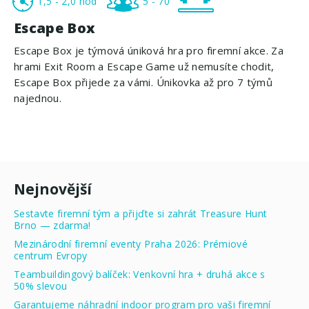
1,5 - 2,0 hod
5 - 70
Escape Box
Escape Box je týmová úniková hra pro firemní akce. Za
hrami Exit Room a Escape Game už nemusíte chodit,
Escape Box přijede za vámi. Únikovka až pro 7 týmů
najednou.
Nejnovější
Sestavte firemní tým a přijďte si zahrát Treasure Hunt
Brno — zdarma!
Mezinárodní firemní eventy Praha 2026: Prémiové
centrum Evropy
Teambuildingový balíček: Venkovní hra + druhá akce s
50% slevou
Garantujeme náhradní indoor program pro vaši firemní