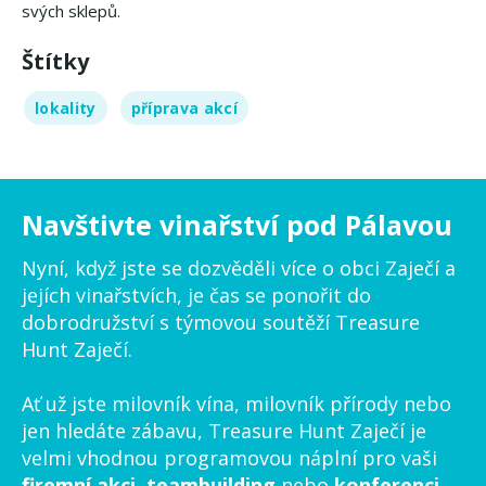
svých sklepů.
Štítky
lokality
příprava akcí
Navštivte vinařství pod Pálavou
Nyní, když jste se dozvěděli více o obci Zaječí a
jejích vinařstvích, je čas se ponořit do
dobrodružství s týmovou soutěží Treasure
Hunt Zaječí.
Ať už jste milovník vína, milovník přírody nebo
jen hledáte zábavu, Treasure Hunt Zaječí je
velmi vhodnou programovou náplní pro vaši
firemní akci
,
teambuilding
nebo
konferenci
.