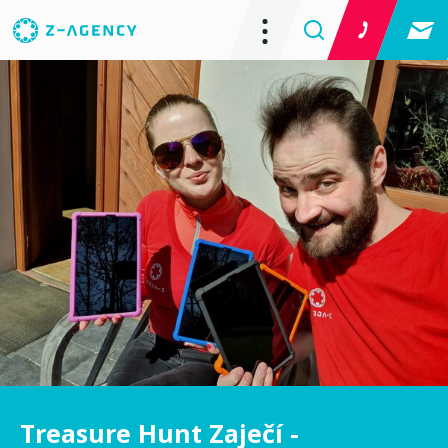
Treasure Hunt Zaječí -