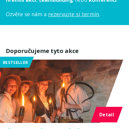
Ozvěte se nám a
rezervujte si termín
.
Doporučujeme tyto akce
BESTSELLER
Detail