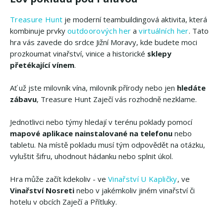
Treasure Hunt
je moderní teambuildingová aktivita, která
kombinuje prvky
outdoorových her
a
virtuálních her
. Tato
hra vás zavede do srdce Jižní Moravy, kde budete moci
prozkoumat vinařství, vinice a historické
sklepy
přetékající vínem
.
Ať už jste milovník vína, milovník přírody nebo jen
hledáte
zábavu
, Treasure Hunt Zaječí vás rozhodně nezklame.
Jednotlivci nebo týmy hledají v terénu poklady pomocí
mapové aplikace nainstalované na telefonu
nebo
tabletu. Na místě pokladu musí tým odpovědět na otázku,
vyluštit šifru, uhodnout hádanku nebo splnit úkol.
Hra může začít kdekoliv - ve
Vinařství U Kapličky
, ve
Vinařství Nosreti
nebo v jakémkoliv jiném vinařství či
hotelu v obcích Zaječí a Přítluky.