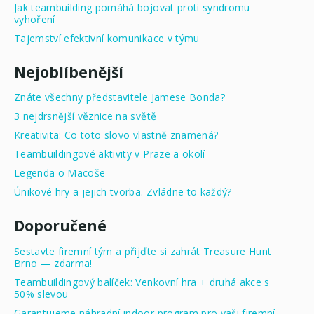
Jak teambuilding pomáhá bojovat proti syndromu
vyhoření
Tajemství efektivní komunikace v týmu
Nejoblíbenější
Znáte všechny představitele Jamese Bonda?
3 nejdrsnější věznice na světě
Kreativita: Co toto slovo vlastně znamená?
Teambuildingové aktivity v Praze a okolí
Legenda o Macoše
Únikové hry a jejich tvorba. Zvládne to každý?
Doporučené
Sestavte firemní tým a přijďte si zahrát Treasure Hunt
Brno — zdarma!
Teambuildingový balíček: Venkovní hra + druhá akce s
50% slevou
Garantujeme náhradní indoor program pro vaši firemní