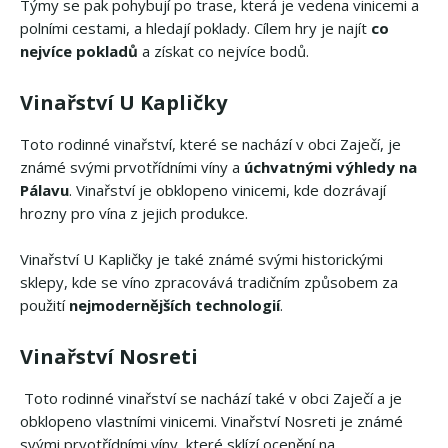
Týmy se pak pohybují po trase, která je vedena vinicemi a
polními cestami, a hledají poklady. Cílem hry je najít
co
nejvíce pokladů
a získat co nejvíce bodů.
Vinařství U Kapličky
Toto rodinné vinařství, které se nachází v obci Zaječí, je
známé svými prvotřídními víny a
úchvatnými výhledy na
Pálavu
. Vinařství je obklopeno vinicemi, kde dozrávají
hrozny pro vína z jejich produkce.
Vinařství U Kapličky je také známé svými historickými
sklepy, kde se víno zpracovává tradičním způsobem za
použití
nejmodernějších technologií
.
Vinařství Nosreti
Toto rodinné vinařství se nachází také v obci Zaječí a je
obklopeno vlastními vinicemi. Vinařství Nosreti je známé
svými prvotřídními víny, které sklízí ocenění na