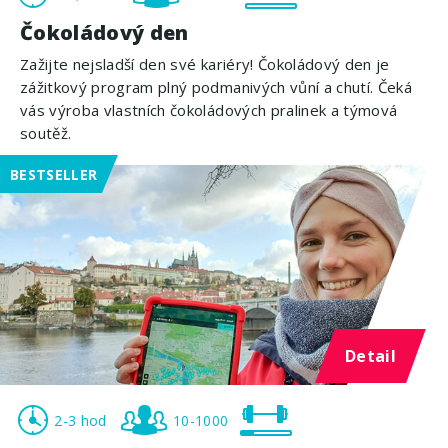
Čokoládový den
Zažijte nejsladší den své kariéry! Čokoládový den je
zážitkový program plný podmanivých vůní a chutí. Čeká
vás výroba vlastních čokoládových pralinek a týmová
soutěž.
BESTSELLER
Detail
2-3 hod
10-1000