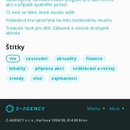
akci v případě špatného počasí
15 míst ve Vídni, které musíte vidět
Pokladová hra vytvořená na míru hotelovému resortu
Treasure Hunt pro děti: Zábavná a cenově dostupná
aktivita
Štítky
Vše
cestování
aktuality
finance
lokality
příprava akcí
vzdělávání a rozvoj
trendy
víno
zajímavosti
Menu
Akce
Z-AGENCY s.r.o., Karlova 1054/38, 614 00 Brno