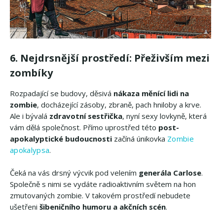
6. Nejdrsnější prostředí: Přeživším mezi
zombíky
Rozpadající se budovy, děsivá
nákaza měnící lidi na
zombie
, docházející zásoby, zbraně, pach hniloby a krve.
Ale i bývalá
zdravotní sestřička
, nyní sexy lovkyně, která
vám dělá společnost. Přímo uprostřed této
post-
apokalyptické budoucnosti
začíná únikovka
Zombie
apokalypsa
.
Čeká na vás drsný výcvik pod velením
generála Carlose
.
Společně s nimi se vydáte radioaktivním světem na hon
zmutovaných zombie. V takovém prostředí nebudete
ušetřeni
šibeničního humoru a akčních scén
.