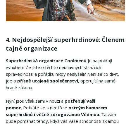
4. Nejdospělejší superhrdinové: Členem
tajné organizace
Superhrdinská organizace Coolmenů
je na pokraji
vyhubení. Že jste o těchto neúnavných strážcích
spravedlnosti a pořádku nikdy neslyšeli? Není se co divit,
jde o
přísně utajené společenství
, operující na samé
hraně zákona.
Nyní jsou však sami v nouzi a
potřebují vaši
pomoc
. Potkáte se s neotřele
ostrým humorem
superhrdinů i věčně zdrogovanou Vědmou
. Ta vám
bude pomáhat tehdy, když vás vaše schopnosti zklamou.