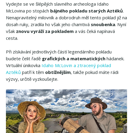
Vydejte se ve šlépějích slavného archeologa Idaho
McLovina po stopách
bájného pokladu starých Aztéků
.
Nenapravitelný milovník a dobrodruh měl tento poklad již na
dosah ruky, zradila ho však jeho chamtivá
snoubenka
. Nyní
však
znovu vyráží za pokladem
a vás čeká napínavá
cesta.
Při získávání jednotlivých částí legendárního pokladu
budete čelit řadě
grafických a matematických
hádanek.
Virtuální únikovka
Idaho McLovin a ztracený poklad
Aztéků
patří k těm
obtížnějším
, takže pokud máte rádi
výzvy, určitě vyzkoušejte.