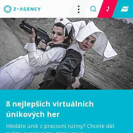
8 nejlepších virtuálních
únikových her
Hledáte únik z pracovní rutiny? Chcete dát