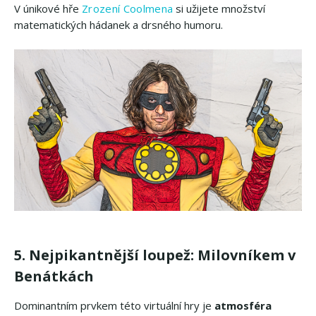
V únikové hře
Zrození Coolmena
si užijete množství
matematických hádanek a drsného humoru.
5. Nejpikantnější loupež: Milovníkem v
Benátkách
Dominantním prvkem této virtuální hry je
atmosféra