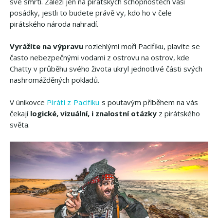
své smrti. Záleží jen na pirátských schopnostech vaší
posádky, jestli to budete právě vy, kdo ho v čele
pirátského národa nahradí.
Vyrážíte na výpravu
rozlehlými moři Pacifiku, plavíte se
často nebezpečnými vodami z ostrovu na ostrov, kde
Chatty v průběhu svého života ukryl jednotlivé části svých
nashromážděných pokladů.
V únikovce
Piráti z Pacifiku
s poutavým příběhem na vás
čekají
logické, vizuální, i znalostní otázky
z pirátského
světa.