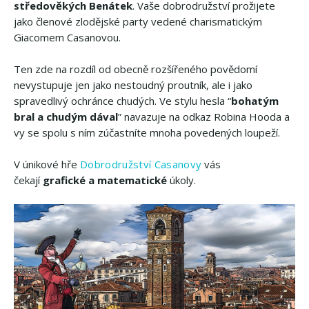
středověkých Benátek
. Vaše dobrodružství prožijete
jako členové zlodějské party vedené charismatickým
Giacomem Casanovou.
Ten zde na rozdíl od obecně rozšířeného povědomí
nevystupuje jen jako nestoudný proutník, ale i jako
spravedlivý ochránce chudých. Ve stylu hesla “
bohatým
bral a chudým dával
” navazuje na odkaz Robina Hooda a
vy se spolu s ním zúčastníte mnoha povedených loupeží.
V únikové hře
Dobrodružství Casanovy
vás
čekají
grafické a matematické
úkoly.