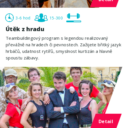
3-6 hod
15-300
Útěk z hradu
Teambuildingový program s legendou realizovaný
převážně na hradech či pevnostech. Zažijete břitký jazyk
hrbáčů, udatnost rytířů, smyslnost kurtizán a hlavně
spoustu zábavy.
Detail