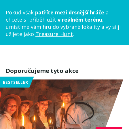
Pokud však
patříte mezi drsnější hráče
a
chcete si příběh užít
v reálném terénu
,
umístíme vám hru do vybrané lokality a vy si ji
užijete jako
Treasure Hunt
.
Doporučujeme tyto akce
BESTSELLER