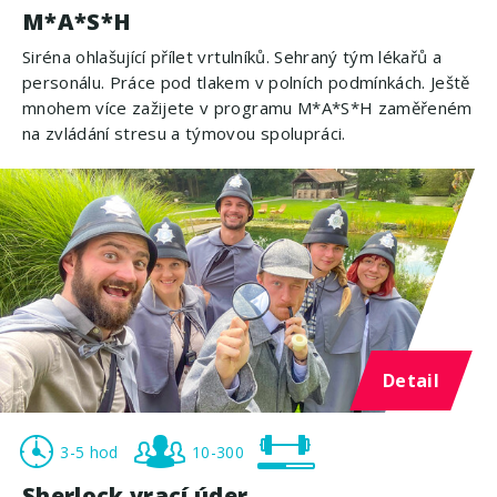
M*A*S*H
Siréna ohlašující přílet vrtulníků. Sehraný tým lékařů a
personálu. Práce pod tlakem v polních podmínkách. Ještě
mnohem více zažijete v programu M*A*S*H zaměřeném
na zvládání stresu a týmovou spolupráci.
Detail
3-5 hod
10-300
Sherlock vrací úder