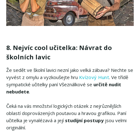
8. Nejvíc cool učitelka: Návrat do
školních lavic
Že sedět ve školní lavici nezní jako velká zábava? Nechte se
vyvést z omylu a vyzkoušejte hru
Kvízový Hunt
. Ve třídě
sympatické učitelky paní Všeználkové se
určitě nudit
nebudete
.
Čeká na vás množství logických otázek z nejrůznějších
oblastí doprovázených poutavou a hravou grafikou. Paní
učitelka je vynalézavá a její
studijní postupy
jsou velmi
originální.