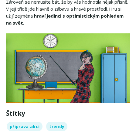
Zároveň se nemusíte bát, že by vás hodnotila nějak přísně.
V její třídě jde hlavně o zábavu a hravé prostředí. Hru si
užijí zejména
hraví jedinci s optimistickým pohledem
na svět
.
Štítky
příprava akcí
trendy