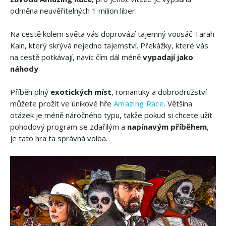
odměna neuvěřitelných 1 milion liber.
Na cestě kolem světa vás doprovází tajemný vousáč Tarah
Kain, který skrývá nejedno tajemství. Překážky, které vás
na cestě potkávají, navíc čím dál méně
vypadají jako
náhody
.
Příběh plný
exotických míst
, romantiky a dobrodružství
můžete prožít ve únikové hře
Amazing Race
. Většina
otázek je méně náročného typu, takže pokud si chcete užít
pohodový program se zdařilým a
napínavým příběhem
,
je tato hra ta správná volba.