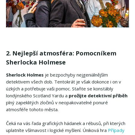
2. Nejlepší atmosféra: Pomocníkem
Sherlocka Holmese
Sherlock Holmes
je bezpochyby nejgeniálnějším
detektivem všech dob. Tentokrát je však dokonce i on v
úzkých a potřebuje vaši pomoc. Staňte se konstábly
londýnského Scotland Yardu a
prožijte detektivní příběh
plný zapeklitých zločinů v neopakovatelné ponuré
atmosféře tohoto města.
Čeká na vás řada grafických hádanek a rébusů, při kterých
uplatníte všímavost i logické myšlení. Úniková hra
Případy