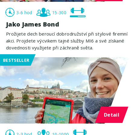
3-6 hod
15-300
Jako James Bond
Prožijete dech beroucí dobrodružství při stylové firemní
akci. Projdete výcvikem tajné služby MI6 a své získané
dovednosti využijete při záchraně světa.
BESTSELLER
Detail
2-3 hod
10-1000