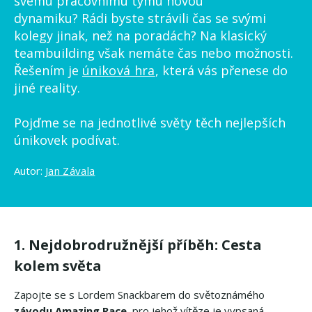
svému pracovnímu týmu novou
dynamiku? Rádi byste strávili čas se svými
kolegy jinak, než na poradách? Na klasický
teambuilding však nemáte čas nebo možnosti.
Řešením je
úniková hra
, která vás přenese do
jiné reality.
Pojďme se na jednotlivé světy těch nejlepších
únikovek podívat.
Autor:
Jan Závala
1. Nejdobrodružnější příběh: Cesta
kolem světa
Zapojte se s Lordem Snackbarem do světoznámého
závodu Amazing Race
, pro jehož vítěze je vypsaná