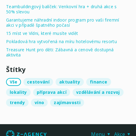
Teambuildingový balíček: Venkovní hra + druhá akce s
50% slevou
Garantujeme náhradní indoor program pro vaši firemní
akci v případě špatného počasí
15 míst ve Vídni, které musíte vidět
Pokladová hra vytvořená na míru hotelovému resortu
Treasure Hunt pro děti: Zábavná a cenově dostupná
aktivita
Štítky
Vše
cestování
aktuality
finance
lokality
příprava akcí
vzdělávání a rozvoj
trendy
víno
zajímavosti
Menu
Akce