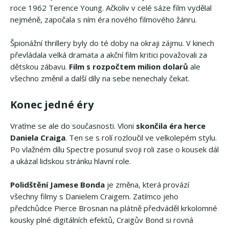
roce 1962 Terence Young. Ačkoliv v celé sáze film vydělal
nejméně, započala s ním éra nového filmového žánru.
Špionážní thrillery byly do té doby na okraji zájmu. V kinech
převládala velká dramata a akční film kritici považovali za
dětskou zábavu.
Film s rozpočtem milion dolarů
ale
všechno změnil a další díly na sebe nenechaly čekat.
Konec jedné éry
Vraťme se ale do současnosti. Vloni
skončila éra herce
Daniela Craiga
. Ten se s rolí rozloučil ve velkolepém stylu.
Po vlažném dílu Spectre posunul svoji roli zase o kousek dál
a ukázal lidskou stránku hlavní role.
Polidštění Jamese Bonda
je změna, která provází
všechny filmy s Danielem Craigem. Zatímco jeho
předchůdce Pierce Brosnan na plátně předváděl krkolomné
kousky plné digitálních efektů, Craigův Bond si rovná