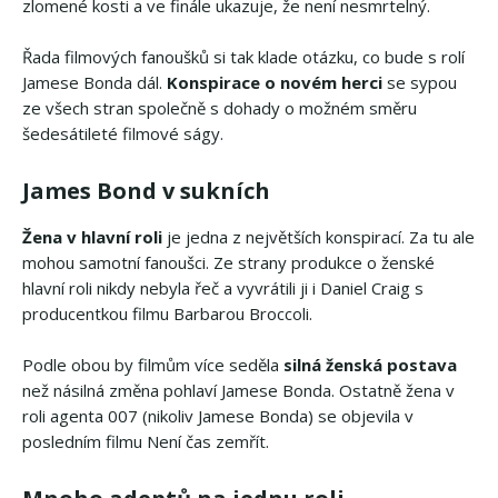
zlomené kosti a ve finále ukazuje, že není nesmrtelný.
Řada filmových fanoušků si tak klade otázku, co bude s rolí
Jamese Bonda dál.
Konspirace o novém herci
se sypou
ze všech stran společně s dohady o možném směru
šedesátileté filmové ságy.
James Bond v sukních
Žena v hlavní roli
je jedna z největších konspirací. Za tu ale
mohou samotní fanoušci. Ze strany produkce o ženské
hlavní roli nikdy nebyla řeč a vyvrátili ji i Daniel Craig s
producentkou filmu Barbarou Broccoli.
Podle obou by filmům více seděla
silná ženská postava
než násilná změna pohlaví Jamese Bonda. Ostatně žena v
roli agenta 007 (nikoliv Jamese Bonda) se objevila v
posledním filmu Není čas zemřít.