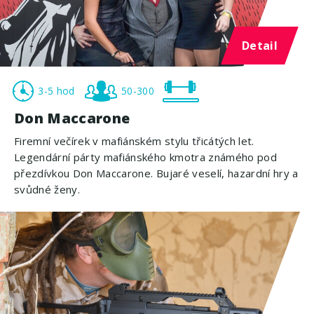
Detail
3-5 hod
50-300
Don Maccarone
Firemní večírek v mafiánském stylu třicátých let.
Legendární párty mafiánského kmotra známého pod
přezdívkou Don Maccarone. Bujaré veselí, hazardní hry a
svůdné ženy.