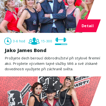
Detail
3-6 hod
15-300
Jako James Bond
Prožijete dech beroucí dobrodružství při stylové firemní
akci. Projdete výcvikem tajné služby MI6 a své získané
dovednosti využijete při záchraně světa.