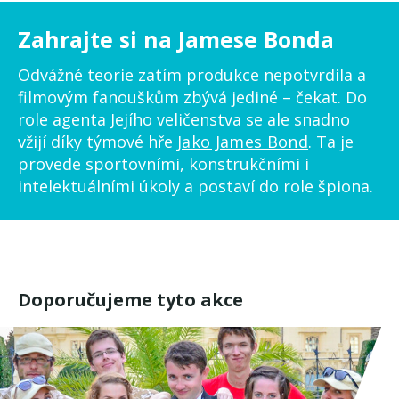
Zahrajte si na Jamese Bonda
Odvážné teorie zatím produkce nepotvrdila a
filmovým fanouškům zbývá jediné – čekat. Do
role agenta Jejího veličenstva se ale snadno
vžijí díky týmové hře
Jako James Bond
. Ta je
provede sportovními, konstrukčními i
intelektuálními úkoly a postaví do role špiona.
Doporučujeme tyto akce