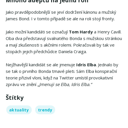
Mnoho adeptů na jednu roli
Jako pravděpodobnější se jeví dodržení kánonu a mužský
James Bond. I v tomto případě se ale na roli stojí fronty.
Jako možní kandidáti se označují
Tom Hardy
a
Henry Cavill.
Oba dva představují svalnatého Bonda s mužskou stránkou
a mají zkušenosti s akčními rolemi. Pokračovali by tak ve
stopách jejich předchůdce Daniela Craiga.
Nejžhavější kandidát se ale jmenuje
Idris Elba
. Jednalo by
se tak o prvního Bonda tmavé pleti. Sám Elba konspirační
teorie přizivil vloni, když na Twitter umístil provokativní
zprávu ve znění
„Jmenuji se Elba, Idris Elba.“
Štítky
aktuality
trendy