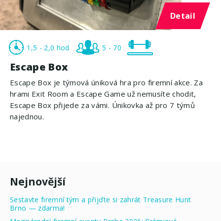
Detail
1,5 - 2,0 hod
5 - 70
Escape Box
Escape Box je týmová úniková hra pro firemní akce. Za
hrami Exit Room a Escape Game už nemusíte chodit,
Escape Box přijede za vámi. Únikovka až pro 7 týmů
najednou.
Nejnovější
Sestavte firemní tým a přijďte si zahrát Treasure Hunt
Brno — zdarma!