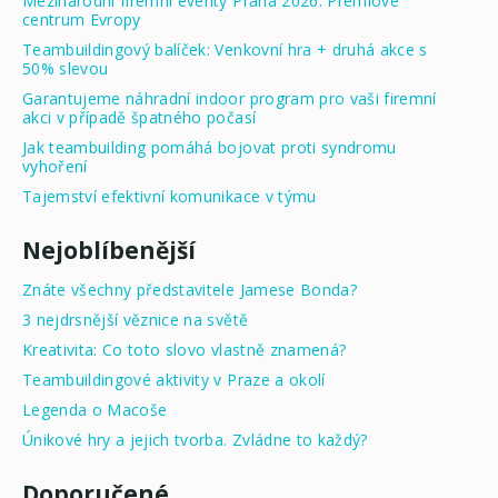
Mezinárodní firemní eventy Praha 2026: Prémiové
centrum Evropy
Teambuildingový balíček: Venkovní hra + druhá akce s
50% slevou
Garantujeme náhradní indoor program pro vaši firemní
akci v případě špatného počasí
Jak teambuilding pomáhá bojovat proti syndromu
vyhoření
Tajemství efektivní komunikace v týmu
Nejoblíbenější
Znáte všechny představitele Jamese Bonda?
3 nejdrsnější věznice na světě
Kreativita: Co toto slovo vlastně znamená?
Teambuildingové aktivity v Praze a okolí
Legenda o Macoše
Únikové hry a jejich tvorba. Zvládne to každý?
Doporučené