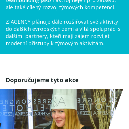
teambuilding jako nástroj nejen pro zábavu,
ale také cílený rozvoj týmových kompetencí.
Z-AGENCY plánuje dále rozšiřovat své aktivity
do dalších evropských zemí a vítá spolupráci s
dalšími partnery, kteří mají zájem rozvíjet
moderní přístupy k týmovým aktivitám.
Doporučujeme tyto akce