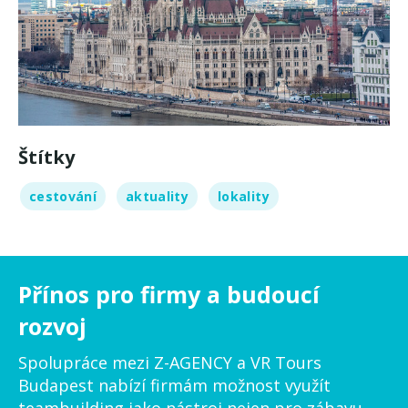
Štítky
cestování
aktuality
lokality
Přínos pro firmy a budoucí
rozvoj
Spolupráce mezi Z-AGENCY a VR Tours
Budapest nabízí firmám možnost využít