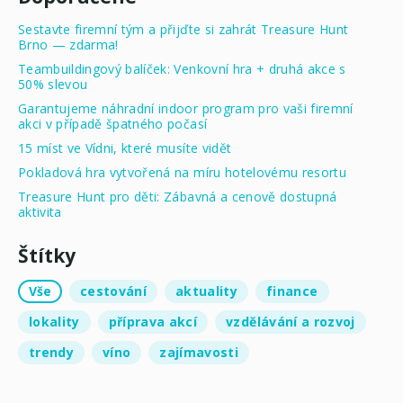
Sestavte firemní tým a přijďte si zahrát Treasure Hunt
Brno — zdarma!
Teambuildingový balíček: Venkovní hra + druhá akce s
50% slevou
Garantujeme náhradní indoor program pro vaši firemní
akci v případě špatného počasí
15 míst ve Vídni, které musíte vidět
Pokladová hra vytvořená na míru hotelovému resortu
Treasure Hunt pro děti: Zábavná a cenově dostupná
aktivita
Štítky
Vše
cestování
aktuality
finance
lokality
příprava akcí
vzdělávání a rozvoj
trendy
víno
zajímavosti