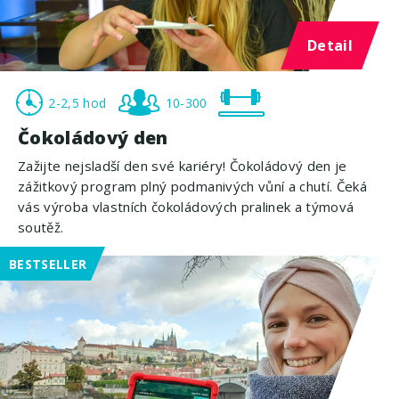
Detail
2-2,5 hod
10-300
Čokoládový den
Zažijte nejsladší den své kariéry! Čokoládový den je
zážitkový program plný podmanivých vůní a chutí. Čeká
vás výroba vlastních čokoládových pralinek a týmová
soutěž.
BESTSELLER