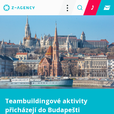
Teambuildingové aktivity
přicházejí do Budapešti