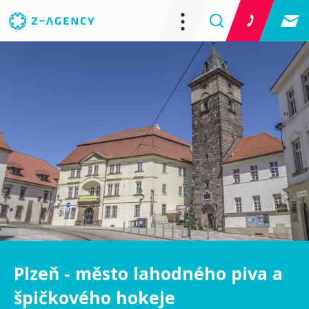
Plzeň - město lahodného piva a
špičkového hokeje