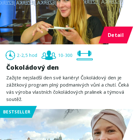
Detail
2-2,5 hod
10-300
Čokoládový den
Zažijte nejsladší den své kariéry! Čokoládový den je
zážitkový program plný podmanivých vůní a chutí. Čeká
vás výroba vlastních čokoládových pralinek a týmová
soutěž.
BESTSELLER