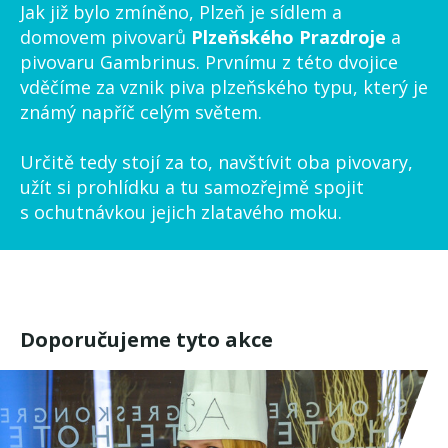
Jak již bylo zmíněno, Plzeň je sídlem a
domovem pivovarů
Plzeňského Prazdroje
a
pivovaru Gambrinus. Prvnímu z této dvojice
vděčíme za vznik piva plzeňského typu, který je
známý napříč celým světem.
Určitě tedy stojí za to, navštívit oba pivovary,
užít si prohlídku a tu samozřejmě spojit
s ochutnávkou jejich zlatavého moku.
Doporučujeme tyto akce