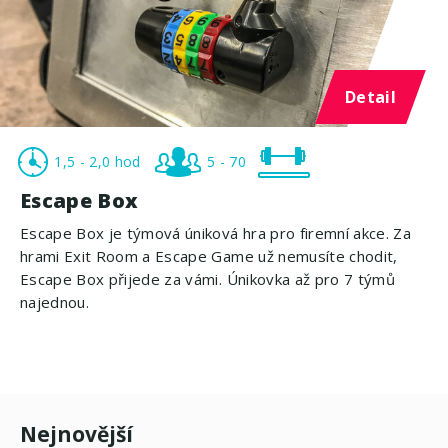
Detail
1,5 - 2,0 hod
5 - 70
Escape Box
Escape Box je týmová úniková hra pro firemní akce. Za
hrami Exit Room a Escape Game už nemusíte chodit,
Escape Box přijede za vámi. Únikovka až pro 7 týmů
najednou.
Nejnovější