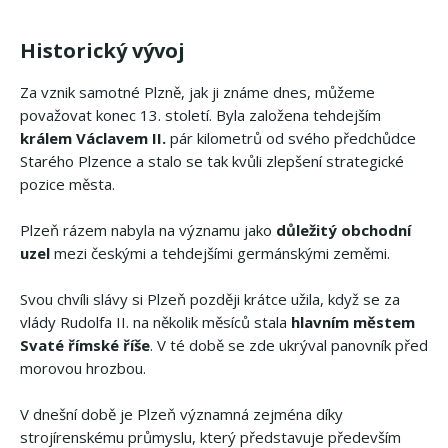
Historický vývoj
Za vznik samotné Plzně, jak ji známe dnes, můžeme
považovat konec 13. století. Byla založena tehdejším
králem Václavem II.
pár kilometrů od svého předchůdce
Starého Plzence a stalo se tak kvůli zlepšení strategické
pozice města.
Plzeň rázem nabyla na významu jako
důležitý obchodní
uzel
mezi českými a tehdejšími germánskými zeměmi.
Svou chvíli slávy si Plzeň později krátce užila, když se za
vlády Rudolfa II. na několik měsíců stala
hlavním městem
Svaté římské říše
. V té době se zde ukrýval panovník před
morovou hrozbou.
V dnešní době je Plzeň významná zejména díky
strojírenskému průmyslu, který představuje především