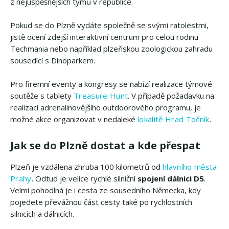
z nejúspěšnějších týmů v republice.
Pokud se do Plzně vydáte společně se svými ratolestmi,
jistě ocení zdejší interaktivní centrum pro celou rodinu
Techmania nebo například plzeňskou zoologickou zahradu
sousedící s Dinoparkem.
Pro firemní eventy a kongresy se nabízí realizace týmové
soutěže s tablety
Treasure Hunt
. V případě požadavku na
realizaci adrenalinovějšího outdoorového programu, je
možné akce organizovat v nedaleké
lokalitě Hrad Točník
.
Jak se do Plzně dostat a kde přespat
Plzeň je vzdálena zhruba 100 kilometrů od
hlavního města
Prahy
. Odtud je velice rychlé silniční
spojení dálnici D5
.
Velmi pohodlná je i cesta ze sousedního Německa, kdy
pojedete převážnou část cesty také po rychlostních
silnicích a dálnicích.