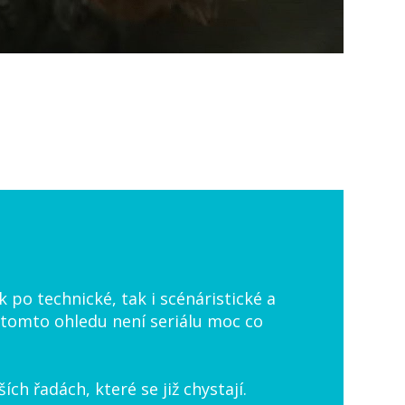
 po technické, tak i scénáristické a
 tomto ohledu není seriálu moc co
ích řadách, které se již chystají.