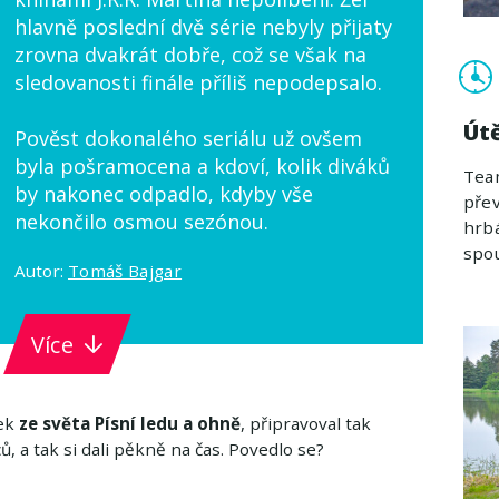
hlavně poslední dvě série nebyly přijaty
zrovna dvakrát dobře, což se však na
sledovanosti finále příliš nepodepsalo.
Út
Pověst dokonalého seriálu už ovšem
byla pošramocena a kdoví, kolik diváků
Tea
by nakonec odpadlo, kdyby vše
přev
nekončilo osmou sezónou.
hrbá
spou
Autor:
Tomáš Bajgar
Více
vek
ze světa Písní ledu a ohně
, připravoval tak
 a tak si dali pěkně na čas. Povedlo se?