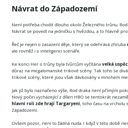
Návrat do Západozemí
Není potřeba chodit dlouho okolo Železného trůnu. Ro
Návrat se povedl na jedničku s hvězdou, a to hlavně prot
Řeč je nejen o zasazení děje, který se odehrává zhruba
ale rovněž i o inteligenci scénáře.
Ke konci Her o trůny byla tvůrcům vyčítána
velká uspěc
důraz na megalomanské trikové scény. Tak toho se divá
trikové scény, které jsou však dávkovány v mnohem men
Jak již bylo naznačeno výše, Rod draka není přímým pok
Nový počin vycházející z dílen HBO se tentokrát nezaměř
hlavní roli zde hrají Targaryeni
, toho času na vrcholu
Západozemí.
Ovšem pozor, není to žádná nuda. I když v této době n