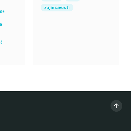
zajímavosti
íte
na
ná