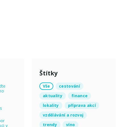
Štítky
Vše
cestování
ďte
no
aktuality
finance
lokality
příprava akcí
 s
vzdělávání a rozvoj
oor
trendy
víno
ci v