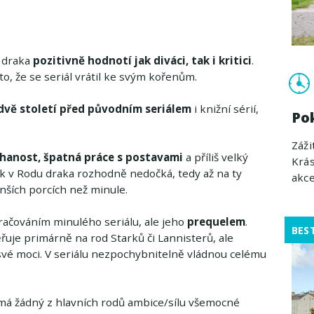
d draka
pozitivně hodnotí jak diváci, tak i kritici
.
o, že se seriál vrátil ke svým kořenům.
dvě století před původním seriálem
i knižní sérií,
Po
Záž
hanost, špatná práce s postavami
a příliš velký
Krás
k v Rodu draka rozhodně nedočká, tedy až na ty
akce
ších porcích než minule.
račováním minulého seriálu, ale jeho
prequelem
.
BES
uje primárně na rod Starků či Lannisterů, ale
 své moci. V seriálu nezpochybnitelně vládnou celému
emá žádný z hlavních rodů ambice/sílu všemocné