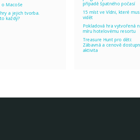
případě špatného počasí
 o Macoše
15 míst ve Vídni, které mus
hry a jejich tvorba.
vidět
to každý?
Pokladová hra vytvořená 
míru hotelovému resortu
Treasure Hunt pro děti:
Zábavná a cenově dostup
aktivita