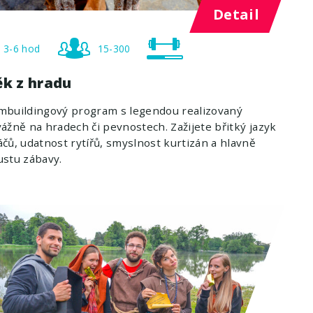
Detail
3-6 hod
15-300
ěk z hradu
mbuildingový program s legendou realizovaný
ážně na hradech či pevnostech. Zažijete břitký jazyk
čů, udatnost rytířů, smyslnost kurtizán a hlavně
stu zábavy.