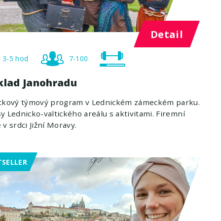
Detail
3-5 hod
7-100
klad Janohradu
itkový týmový program v Lednickém zámeckém parku.
y Lednicko-valtického areálu s aktivitami. Firemní
 v srdci Jižní Moravy.
TSELLER