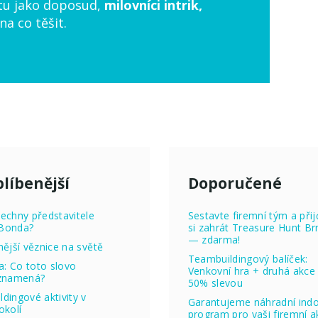
litu jako doposud,
milovníci intrik,
na co těšit.
líbenější
Doporučené
echny představitele
Sestavte firemní tým a přij
Bonda?
si zahrát Treasure Hunt Br
— zdarma!
nější věznice na světě
Teambuildingový balíček:
ta: Co toto slovo
Venkovní hra + druhá akce
 znamená?
50% slevou
dingové aktivity v
Garantujeme náhradní ind
okolí
program pro vaši firemní ak