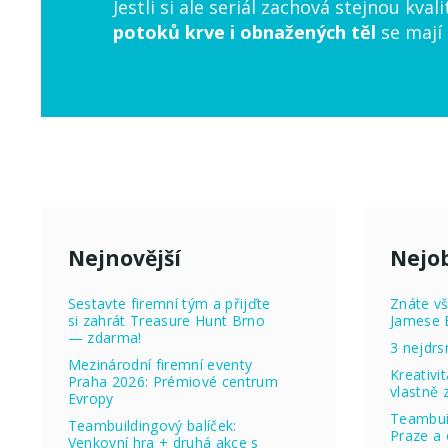
Jestli si ale seriál zachová stejnou kva
potoků krve i obnažených těl
se mají 
Nejnovější
Nejob
Sestavte firemní tým a přijďte
Znáte vš
si zahrát Treasure Hunt Brno
Jamese 
— zdarma!
3 nejdrs
Mezinárodní firemní eventy
Kreativi
Praha 2026: Prémiové centrum
vlastně
Evropy
Teambuil
Teambuildingový balíček:
Praze a 
Venkovní hra + druhá akce s