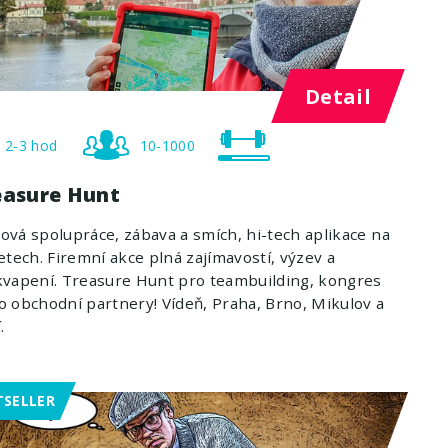
Detail
2-3 hod
10-1000
easure Hunt
vá spolupráce, zábava a smích, hi-tech aplikace na
etech. Firemní akce plná zajímavostí, výzev a
vapení. Treasure Hunt pro teambuilding, kongres
 obchodní partnery! Vídeň, Praha, Brno, Mikulov a
.
TSELLER