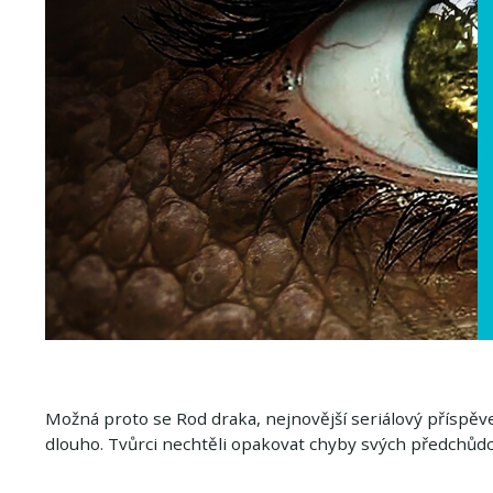
Možná proto se Rod draka, nejnovější seriálový příspě
dlouho. Tvůrci nechtěli opakovat chyby svých předchůdců,