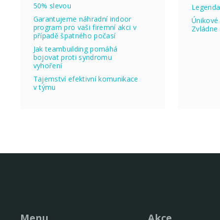
50% slevou
Legenda
Garantujeme náhradní indoor
Únikové 
program pro vaši firemní akci v
Zvládne 
případě špatného počasí
Jak teambuilding pomáhá
bojovat proti syndromu
vyhoření
Tajemství efektivní komunikace
v týmu
Menu
Akce