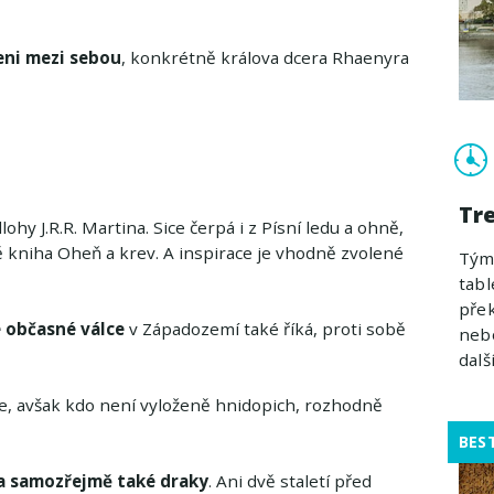
ni mezi sebou
, konkrétně králova dcera Rhaenyra
Tr
ohy J.R.R. Martina. Sice čerpá i z Písní ledu a ohně,
 kniha Oheň a krev. A inspirace je vhodně zvolené
Týmo
tabl
přek
 občasné válce
v Západozemí také říká, proti sobě
nebo
další
ce, avšak kdo není vyloženě hnidopich, rozhodně
BES
 a samozřejmě také draky
. Ani dvě staletí před