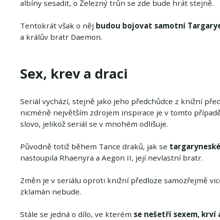
albíny sesadit, o Železný trůn se zde bude hrát stejně.
Tentokrát však o něj
budou bojovat samotní Targarye
a králův bratr Daemon.
Sex, krev a draci
Seriál vychází, stejně jako jeho předchůdce z knižní předl
nicméně největším zdrojem inspirace je v tomto případě
slovo, jelikož seriál se v mnohém odlišuje.
Původně totiž během Tance draků, jak se
targaryneské
nastoupila Rhaenyra a Aegon II, její nevlastní bratr.
Změn je v seriálu oproti knižní předloze samozřejmě vi
zklamán nebude.
Stále se jedná o dílo, ve kterém
se nešetří sexem, krví