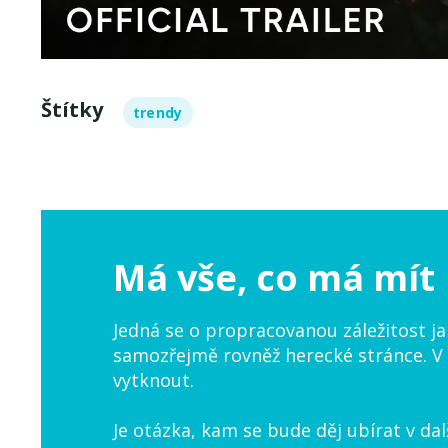
Štítky
trendy
Má vše, co má mít
Jedná se o propracovanou záležitost jak
samozřejmě rovněž herecké stránce. V
vytknout.
Je otázka, kam se bude děj ubírat v dalš