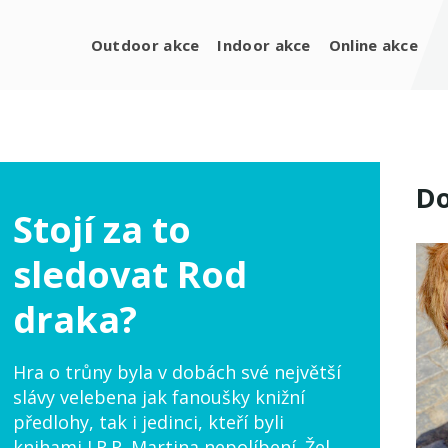
Outdoor akce
Indoor akce
Online akce
Do
Stojí za to
sledovat Rod
draka?
Hra o trůny byla v dobách své největší
slávy velebena jak fanoušky knižní
předlohy, tak i jedinci, kteří byli
knihami J.R.R. Martina nepolíbení. Žel