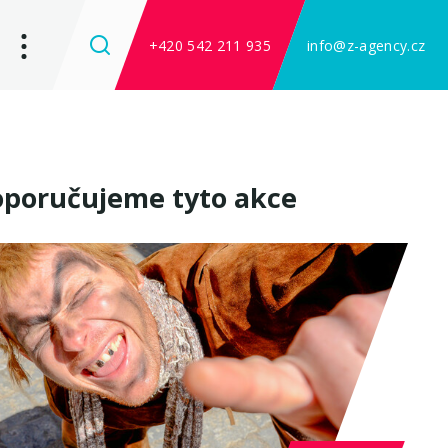
+420 542 211 935
info@z-agency.cz
poručujeme tyto akce