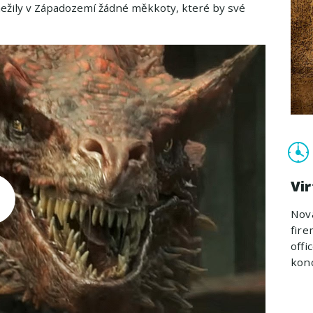
ily v Západozemí žádné měkkoty, které by své
Vir
Nová
fire
off
konc