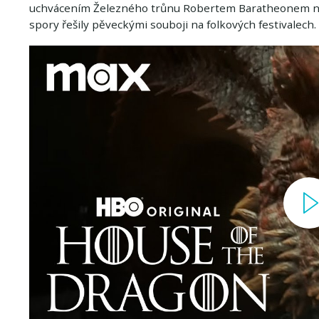
uchvácením Železného trůnu Robertem Baratheonem než
spory řešily pěveckými souboji na folkových festivalech.