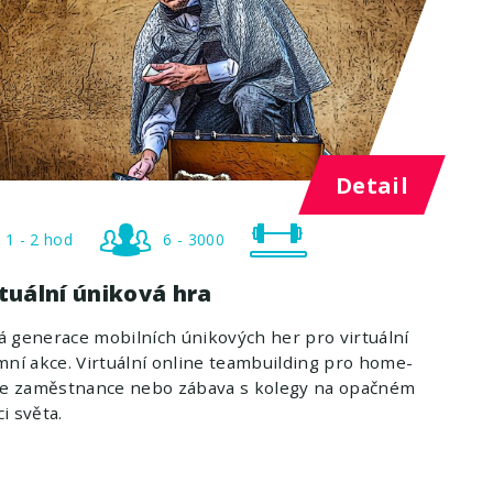
Detail
1 - 2 hod
6 - 3000
tuální úniková hra
 generace mobilních únikových her pro virtuální
mní akce. Virtuální online teambuilding pro home-
ice zaměstnance nebo zábava s kolegy na opačném
i světa.