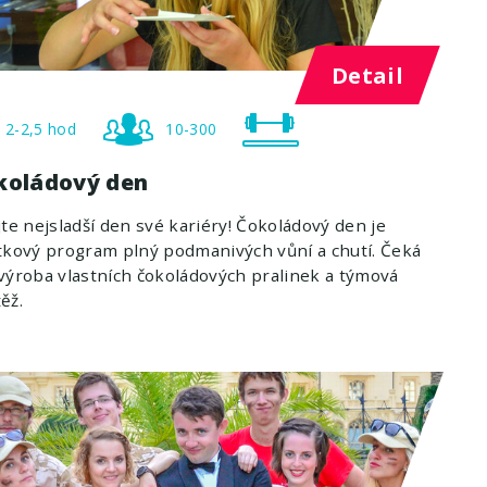
Detail
2-2,5 hod
10-300
koládový den
jte nejsladší den své kariéry! Čokoládový den je
tkový program plný podmanivých vůní a chutí. Čeká
výroba vlastních čokoládových pralinek a týmová
ěž.