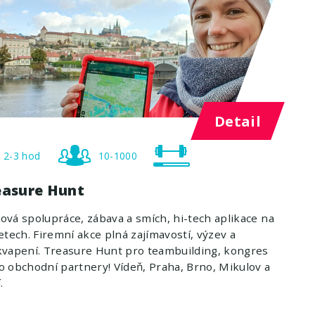
Detail
2-3 hod
10-1000
easure Hunt
vá spolupráce, zábava a smích, hi-tech aplikace na
etech. Firemní akce plná zajímavostí, výzev a
vapení. Treasure Hunt pro teambuilding, kongres
 obchodní partnery! Vídeň, Praha, Brno, Mikulov a
.