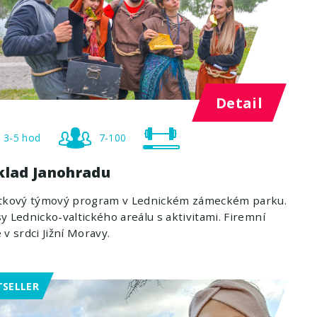
Detail
3-5 hod
7-100
klad Janohradu
itkový týmový program v Lednickém zámeckém parku.
y Lednicko-valtického areálu s aktivitami. Firemní
 v srdci Jižní Moravy.
TSELLER