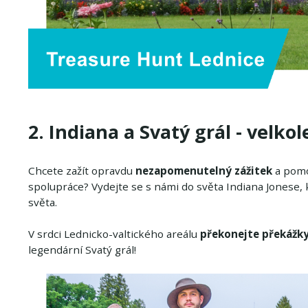
2. Indiana a Svatý grál - velk
Chcete zažít opravdu
nezapomenutelný zážitek
a pomoc
spolupráce? Vydejte se s námi do světa Indiana Jonese,
světa.
V srdci Lednicko-valtického areálu
překonejte překážky
legendární Svatý grál!