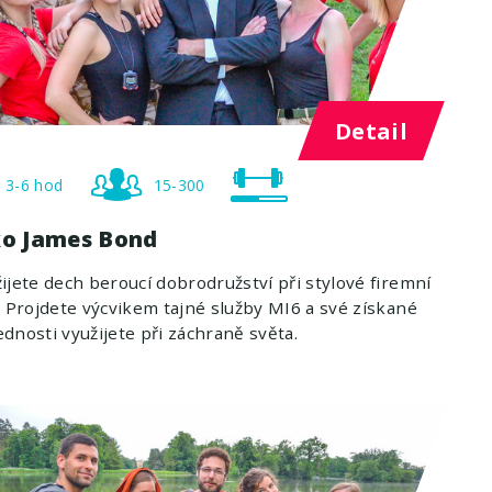
Detail
3-6 hod
15-300
ko James Bond
ijete dech beroucí dobrodružství při stylové firemní
. Projdete výcvikem tajné služby MI6 a své získané
dnosti využijete při záchraně světa.