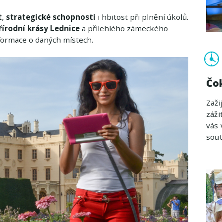
t
,
strategické schopnosti
i hbitost při plnění úkolů.
řírodní krásy Lednice
a přilehlého zámeckého
nformace o daných místech.
Čo
Zaži
záži
vás 
sout