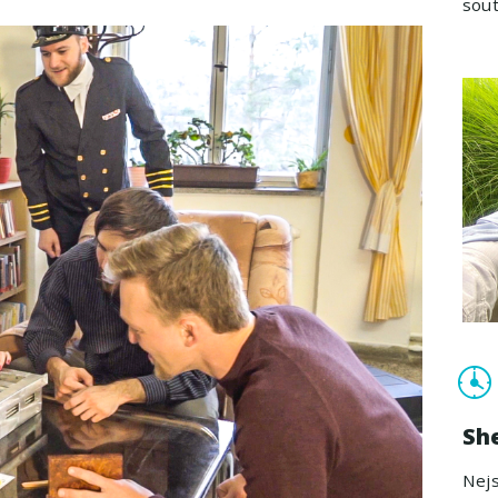
sout
She
Nejs