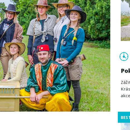
Po
Záž
Krás
akce
BES