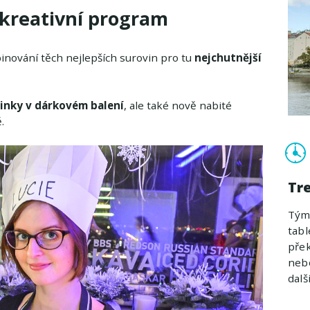
 kreativní program
inování těch nejlepších surovin pro tu
nejchutnější
inky v dárkovém balení
, ale také nově nabité
.
Tr
Týmo
tabl
přek
nebo
další