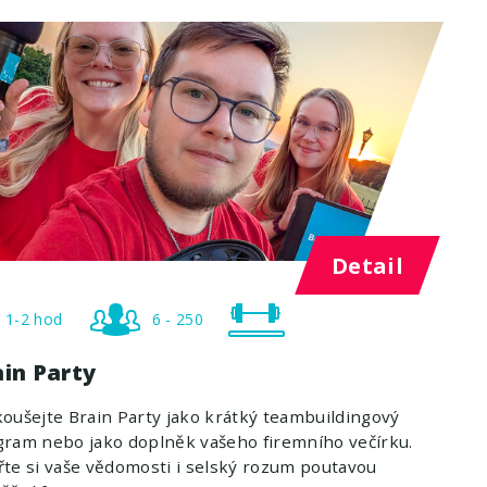
Detail
1-2 hod
6 - 250
ain Party
oušejte Brain Party jako krátký teambuildingový
ram nebo jako doplněk vašeho firemního večírku.
te si vaše vědomosti i selský rozum poutavou