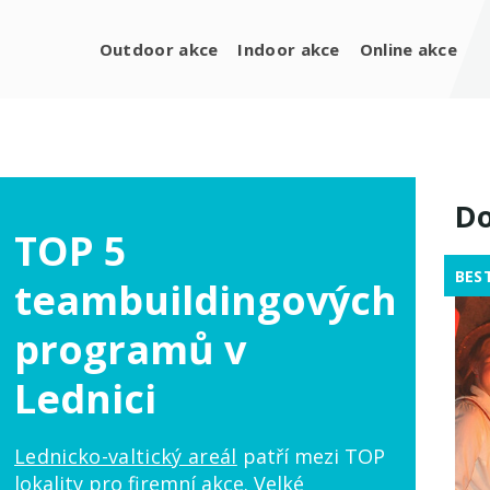
Outdoor akce
Indoor akce
Online akce
Do
TOP 5
BES
teambuildingových
programů v
Lednici
Lednicko-valtický areál
patří mezi TOP
lokality pro firemní akce. Velké