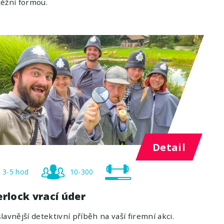
ěžní formou.
Detail
3-5 hod
10-300
rlock vrací úder
lavnější detektivní příběh na vaší firemní akci.