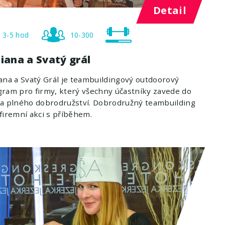
Detail
3-5 hod
10-300
iana a Svatý grál
ana a Svatý Grál je teambuildingový outdoorový
ram pro firmy, který všechny účastníky zavede do
a plného dobrodružství. Dobrodružný teambuilding
firemní akci s příběhem.