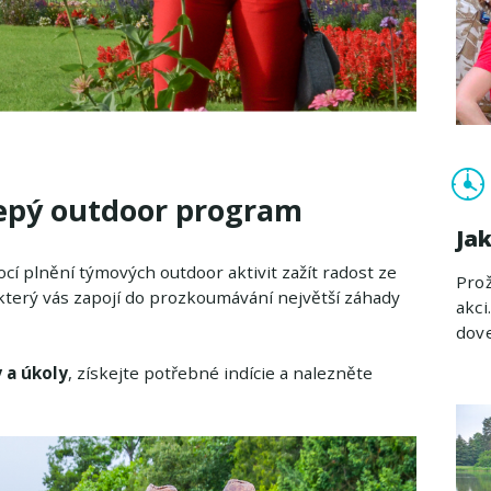
olepý outdoor program
Ja
í plnění týmových outdoor aktivit zažít radost ze
Prož
 který vás zapojí do prozkoumávání největší záhady
akci
dove
 a úkoly
, získejte potřebné indície a nalezněte