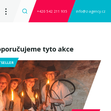
+420 542 211 935
info@z-agency.cz
poručujeme tyto akce
TSELLER