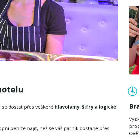
hotelu
Br
 se dostat přes veškeré
hlavolamy, šifry a logické
Vyzk
prog
schopni peníze najít, než se váš parník dostane přes
Ověř