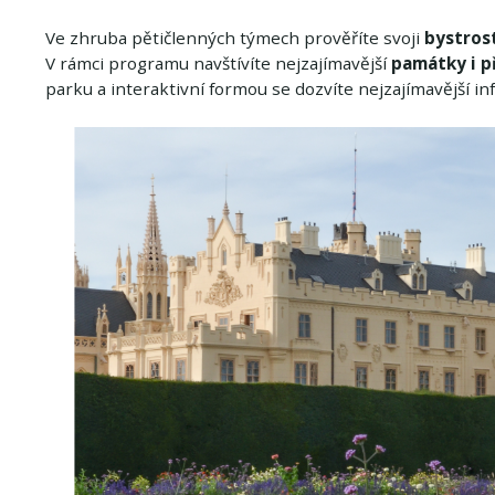
Ve zhruba pětičlenných týmech prověříte svoji
bystros
V rámci programu navštívíte nejzajímavější
památky i p
parku a interaktivní formou se dozvíte nejzajímavější i