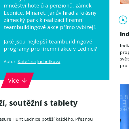
množství hotelů a penzionů, zámek
Lednice, Minaret, Janův hrad a krásný
zámecký park k realizaci firemní
teambuildingové akce přímo vybízejí.
Ind
Jaké jsou
nejlepší teambuildingové
Indi
programy
pro firemní akce v Lednici?
prog
svět
Autor:
Kateřina Juchelková
pro 
Více
í, soutěžní s tablety
asure Hunt Lednice potěší každého. Přesnou