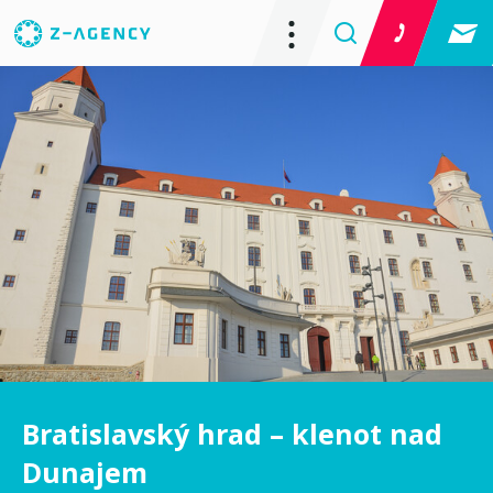
Bratislavský hrad – klenot nad
Dunajem