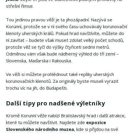
střešní římse.
Tou jedinou pravou věží je ta jihozápadní. Nazývá se
Korunní, protože se v ní svého času uchovávaly korunovační
klenoty uherských králů. Pokud hrad navštívíte, můžete do
ní zavítat – budete však muset zdolat velký počet schodů,
protože věž se tyčí do výšky čtyřiceti sedmi metrů.
Odměnou vám však bude nádherný výhled do tří zemí –
Slovenska, Maďarska i Rakouska.
Ve věži si můžete prohlédnout také repliky uherských
korunovačních klenotů. Za originály byste museli vyrazit
trochu víc na jih, do Budapešti.
Další tipy pro nadšené výletníky
Kromě Korunní věže nabízí Bratislavský hrad i další atrakce,
které tu můžete navštívit. Najdete zde
expozice
Slovenského národního muzea
, kde si přijdou na své