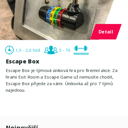
Detail
1,5 - 2,0 hod
5 - 70
Escape Box
Escape Box je týmová úniková hra pro firemní akce. Za
hrami Exit Room a Escape Game už nemusíte chodit,
Escape Box přijede za vámi. Únikovka až pro 7 týmů
najednou.
Nejnovější