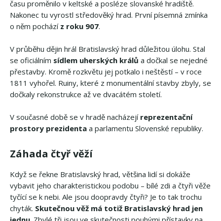
času proměnilo v keltské a posléze slovanské hradiště.
Nakonec tu vyrostl středověký hrad. První písemná zmínka
o něm pochází
z roku 907
.
V průběhu dějin hrál Bratislavský hrad důležitou úlohu. Stal
se oficiálním
sídlem uherských králů
a dočkal se nejedné
přestavby. Kromě rozkvětu jej potkalo i neštěstí – v roce
1811 vyhořel. Ruiny, které z monumentální stavby zbyly, se
dočkaly rekonstrukce až ve dvacátém století.
V současné době se v hradě nacházejí
reprezentační
prostory prezidenta
a parlamentu Slovenské republiky.
Záhada čtyř věží
Když se řekne Bratislavský hrad, většina lidí si dokáže
vybavit jeho charakteristickou podobu – bílé zdi a čtyři věže
tyčící se k nebi. Ale jsou doopravdy čtyři? Je to tak trochu
chyták.
Skutečnou věž má totiž Bratislavský hrad jen
jednu
. Zbylé tři jsou ve skutečnosti pouhými přístavky na