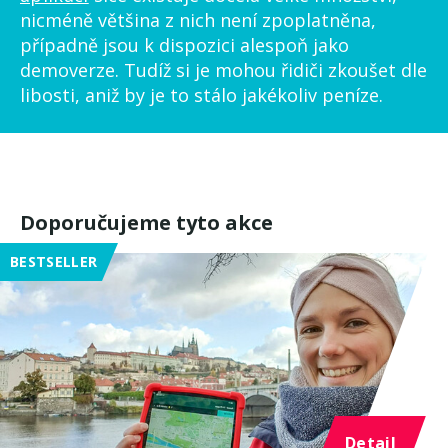
nicméně většina z nich není zpoplatněna,
případně jsou k dispozici alespoň jako
demoverze. Tudíž si je mohou řidiči zkoušet dle
libosti, aniž by je to stálo jakékoliv peníze.
Doporučujeme tyto akce
BESTSELLER
Detail