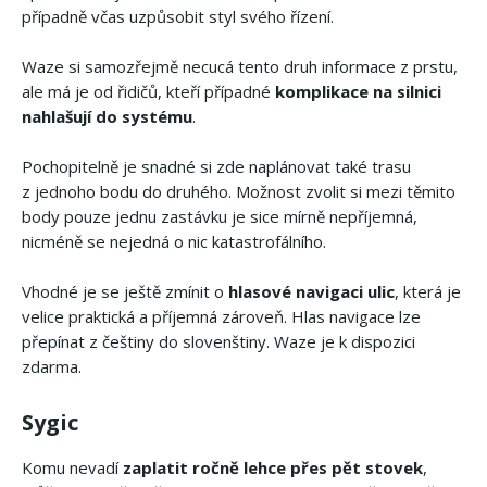
případně včas uzpůsobit styl svého řízení.
Waze si samozřejmě necucá tento druh informace z prstu,
ale má je od řidičů, kteří případné
komplikace na silnici
nahlašují do systému
.
Pochopitelně je snadné si zde naplánovat také trasu
z jednoho bodu do druhého. Možnost zvolit si mezi těmito
body pouze jednu zastávku je sice mírně nepříjemná,
nicméně se nejedná o nic katastrofálního.
Vhodné je se ještě zmínit o
hlasové navigaci ulic
, která je
velice praktická a příjemná zároveň. Hlas navigace lze
přepínat z češtiny do slovenštiny. Waze je k dispozici
zdarma.
Sygic
Komu nevadí
zaplatit ročně lehce přes pět stovek
,