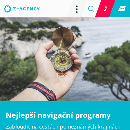
Nejlepší navigační programy
Zabloudit na cestách po neznámých krajinách