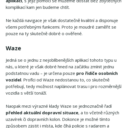
aplikaci
, s jejíž pomocí se můžeme dostat bez zbytečných
komplikací kam jen budeme chtít.
Ne každá navigace je však dostatečně kvalitní a disponuje
všemi potřebnými funkcemi. Proto je moudré zaměřit se
pouze na ty skutečně dobré o ověřené.
Waze
Jedná se o jednu z nejoblíbenějších aplikací tohoto typu u
nás, u které je však dobré hned na začátku zmínit jednu
podstatnou vadu – je určena pouze
pro řidiče osobních
vozidel
. Profíci od Waze nedostanou to, co skutečně
potřebují, tedy možnost naplánovat trasu i pro rozměrnější
vozidla s větší tonáží.
Naopak mezi výrazné klady Waze se jednoznačně řadí
přehled aktuální dopravní situace
, a to včetně různých
uzavírek či dopravních kolon. Dokonce je možné tímto
způsobem zjistit i místa, kde číhá policie s radarem a