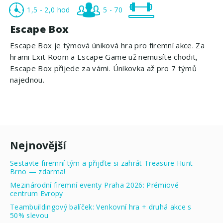
1,5 - 2,0 hod
5 - 70
Escape Box
Escape Box je týmová úniková hra pro firemní akce. Za
hrami Exit Room a Escape Game už nemusíte chodit,
Escape Box přijede za vámi. Únikovka až pro 7 týmů
najednou.
Nejnovější
Sestavte firemní tým a přijďte si zahrát Treasure Hunt
Brno — zdarma!
Mezinárodní firemní eventy Praha 2026: Prémiové
centrum Evropy
Teambuildingový balíček: Venkovní hra + druhá akce s
50% slevou