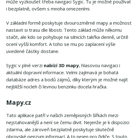
může vyzkoušet třeba navigaci Sygic. Tu je možné používat
i bezplatně, ovšem s mnoha omezeními.
V základní formě poskytuje dvourozměrné mapy a možnost
nastavit si trasu dle libosti. Tento základ může někomu
stačit, ale kdo se pohybuje na silnicích takřka denně, určitě
ocení vyšší komfort. A toho se mu po zaplacení výše
uvedené částky dostane.
Sygic v plné verzi
nabízí 3D mapy
, hlasovou navigaci i
aktuální dopravní informace. Velmi zajímavá je bohatá
databáze adres a bodů zájmů, díky kterým je možné najít
nejbližší nocleh či levnou benzinku docela hračka.
Mapy.cz
Tato aplikace patří v našich zeměpisných šířkách mezi
nejstahovanější a není se čemu divit. Nejenže je k dispozici
zdarma, ale zároveň bezplatně poskytuje skutečně
obrovské penzum informací. A to nejen pro řidiče. S touto