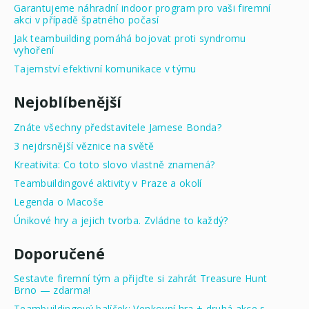
Garantujeme náhradní indoor program pro vaši firemní
akci v případě špatného počasí
Jak teambuilding pomáhá bojovat proti syndromu
vyhoření
Tajemství efektivní komunikace v týmu
Nejoblíbenější
Znáte všechny představitele Jamese Bonda?
3 nejdrsnější věznice na světě
Kreativita: Co toto slovo vlastně znamená?
Teambuildingové aktivity v Praze a okolí
Legenda o Macoše
Únikové hry a jejich tvorba. Zvládne to každý?
Doporučené
Sestavte firemní tým a přijďte si zahrát Treasure Hunt
Brno — zdarma!
Teambuildingový balíček: Venkovní hra + druhá akce s