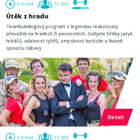
3-6 hod
15-300
Útěk z hradu
Teambuildingový program s legendou realizovaný
převážně na hradech či pevnostech. Zažijete břitký jazyk
hrbáčů, udatnost rytířů, smyslnost kurtizán a hlavně
spoustu zábavy.
Detail
3-6 hod
15-300