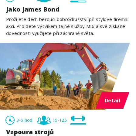
Jako James Bond
Prožijete dech beroucí dobrodružství při stylové firemní
akci. Projdete výcvikem tajné služby MI6 a své získané
dovednosti využijete při záchraně světa.
Detail
3-6 hod
15-125
Vzpoura strojů