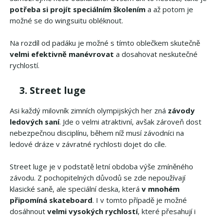
potřeba si projít speciálním školením
a až potom je
možné se do wingsuitu obléknout.
Na rozdíl od padáku je možné s tímto oblečkem skutečně
velmi efektivně manévrovat
a dosahovat neskutečné
rychlostí.
3. Street luge
Asi každý milovník zimních olympijských her zná
závody
ledových saní
. Jde o velmi atraktivní, avšak zároveň dost
nebezpečnou disciplínu, během níž musí závodníci na
ledové dráze v závratné rychlosti dojet do cíle.
Street luge je v podstatě letní obdoba výše zmíněného
závodu. Z pochopitelných důvodů se zde nepoužívají
klasické saně, ale speciální deska, která
v mnohém
připomíná skateboard
. I v tomto případě je možné
dosáhnout
velmi vysokých rychlostí
, které přesahují i