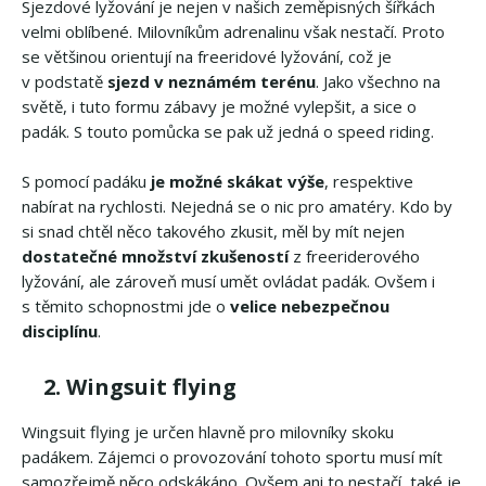
Sjezdové lyžování je nejen v našich zeměpisných šířkách
velmi oblíbené. Milovníkům adrenalinu však nestačí. Proto
se většinou orientují na freeridové lyžování, což je
v podstatě
sjezd v neznámém terénu
. Jako všechno na
světě, i tuto formu zábavy je možné vylepšit, a sice o
padák. S touto pomůcka se pak už jedná o speed riding.
S pomocí padáku
je možné skákat výše
, respektive
nabírat na rychlosti. Nejedná se o nic pro amatéry. Kdo by
si snad chtěl něco takového zkusit, měl by mít nejen
dostatečné množství zkušeností
z freeriderového
lyžování, ale zároveň musí umět ovládat padák. Ovšem i
s těmito schopnostmi jde o
velice nebezpečnou
disciplínu
.
2. Wingsuit flying
Wingsuit flying je určen hlavně pro milovníky skoku
padákem. Zájemci o provozování tohoto sportu musí mít
samozřejmě něco odskákáno. Ovšem ani to nestačí, také je