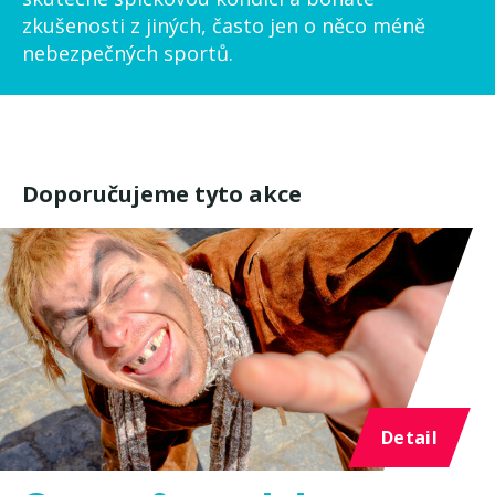
zkušenosti z jiných, často jen o něco méně
nebezpečných sportů.
Doporučujeme tyto akce
Detail