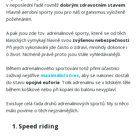
v neposlední řadě rovněž
dobrým zdravotním stavem
.
Hlavně aerobní sporty jsou pro náš organismus vyloženě
požehnáním.
A pak jsou zde tzv. adrenalinové sporty, které se od těch
klasických vymykají hlavně svou
zvýšenou nebezpečností
.
Při jejich vykonávání jde často o zdraví, mnohdy dokonce i
o život. Nicméně právě proto jsou stále vyhledávanější.
Během adrenalinového sportování totiž přímí účastníci
zažívají nejdříve
maximální stres
, aby se nakonec dostali
do stavu
opojné euforie
. Tolik adrenalinu se v lidském těle
během košíkové nebo při kopání do balónu nevyplaví.
Existuje celá řada druhů adrenalinových sportů. My si něco
málo povíme o těch nejznámějších.
1. Speed riding