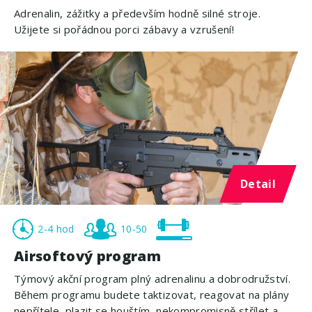
Adrenalin, zážitky a především hodně silné stroje.
Užijete si pořádnou porci zábavy a vzrušení!
Detail
2-4 hod
10-50
Airsoftový program
Týmový akční program plný adrenalinu a dobrodružství.
Během programu budete taktizovat, reagovat na plány
nepřítele, plazit se houštím, nekompromisně střílet a