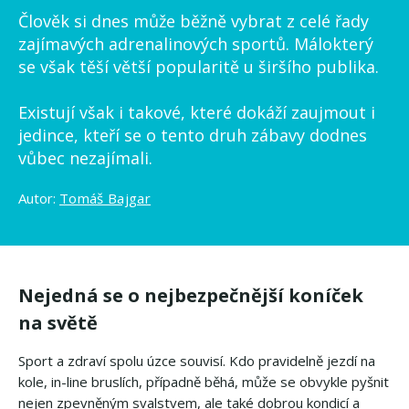
Člověk si dnes může běžně vybrat z celé řady
zajímavých adrenalinových sportů. Málokterý
se však těší větší popularitě u širšího publika.
Existují však i takové, které dokáží zaujmout i
jedince, kteří se o tento druh zábavy dodnes
vůbec nezajímali.
Autor:
Tomáš Bajgar
Nejedná se o nejbezpečnější koníček
na světě
Sport a zdraví spolu úzce souvisí. Kdo pravidelně jezdí na
kole, in-line bruslích, případně běhá, může se obvykle pyšnit
nejen zpevněným svalstvem, ale také dobrou kondicí a