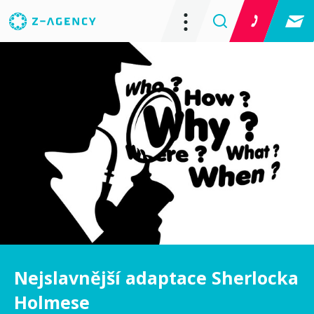
Nejslavnější adaptace Sherlocka
Holmese