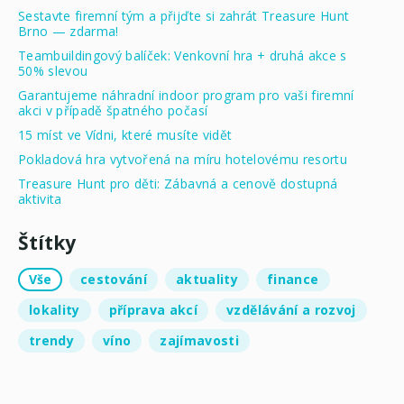
Sestavte firemní tým a přijďte si zahrát Treasure Hunt
Brno — zdarma!
Teambuildingový balíček: Venkovní hra + druhá akce s
50% slevou
Garantujeme náhradní indoor program pro vaši firemní
akci v případě špatného počasí
15 míst ve Vídni, které musíte vidět
Pokladová hra vytvořená na míru hotelovému resortu
Treasure Hunt pro děti: Zábavná a cenově dostupná
aktivita
Štítky
Vše
cestování
aktuality
finance
lokality
příprava akcí
vzdělávání a rozvoj
trendy
víno
zajímavosti