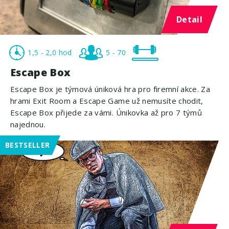
Detail
1,5 - 2,0 hod
5 - 70
Escape Box
Escape Box je týmová úniková hra pro firemní akce. Za
hrami Exit Room a Escape Game už nemusíte chodit,
Escape Box přijede za vámi. Únikovka až pro 7 týmů
najednou.
BESTSELLER