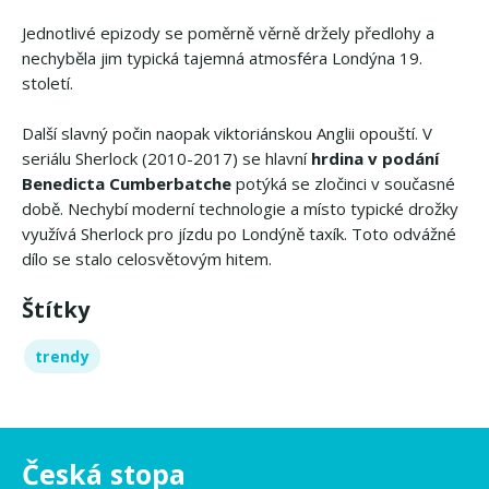
Jednotlivé epizody se poměrně věrně držely předlohy a
nechyběla jim typická tajemná atmosféra Londýna 19.
století.
Další slavný počin naopak viktoriánskou Anglii opouští. V
seriálu Sherlock (2010-2017) se hlavní
hrdina v podání
Benedicta Cumberbatche
potýká se zločinci v současné
době. Nechybí moderní technologie a místo typické drožky
využívá Sherlock pro jízdu po Londýně taxík. Toto odvážné
dílo se stalo celosvětovým hitem.
Štítky
trendy
Česká stopa