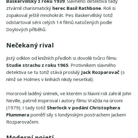
Baskervillský z roku 1939
. Slavného detektiva tady
ztvárnil charismatický
herec Basil Rathbone
. Roli si
zopakoval ještě mnohokrát. Pes Baskervillský totiž
odstartoval sérii celých 14 filmů natočených podle
Doylových příběhů.
Nečekaný rival
Jistý odklon od knižních předloh si dovolili tvůrci filmu
Studie strachu z roku 1965
. Protivníkem slavného
detektiva se tu totiž stává proslulý
Jack Rozparovač
(s
nímž se Holmes v knihách nikdy nesetkal).
Hororově laděný snímek, ve kterém si hlavní roli zahrál John
Neville, patrně inspiroval i autory filmu Vražda na úrovni
(1979). I tady totiž
Sherlock v podání Christophera
Plummera
poměří síly s londýnským postrachem Jackem
Rozparovačem.
Moderní pojetí