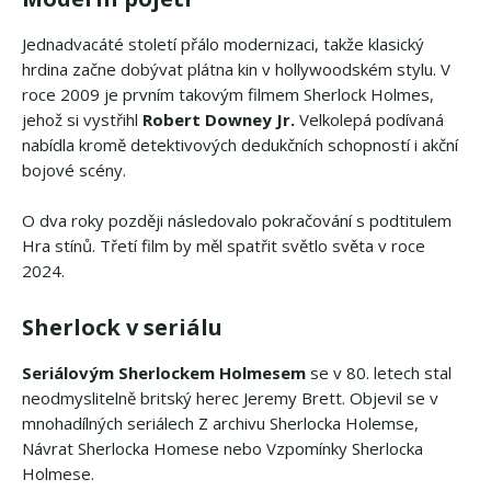
Jednadvacáté století přálo modernizaci, takže klasický
hrdina začne dobývat plátna kin v hollywoodském stylu. V
roce 2009 je prvním takovým filmem Sherlock Holmes,
jehož si vystřihl
Robert Downey Jr.
Velkolepá podívaná
nabídla kromě detektivových dedukčních schopností i akční
bojové scény.
O dva roky později následovalo pokračování s podtitulem
Hra stínů. Třetí film by měl spatřit světlo světa v roce
2024.
Sherlock v seriálu
Seriálovým Sherlockem Holmesem
se v 80. letech stal
neodmyslitelně britský herec Jeremy Brett. Objevil se v
mnohadílných seriálech Z archivu Sherlocka Holemse,
Návrat Sherlocka Homese nebo Vzpomínky Sherlocka
Holmese.