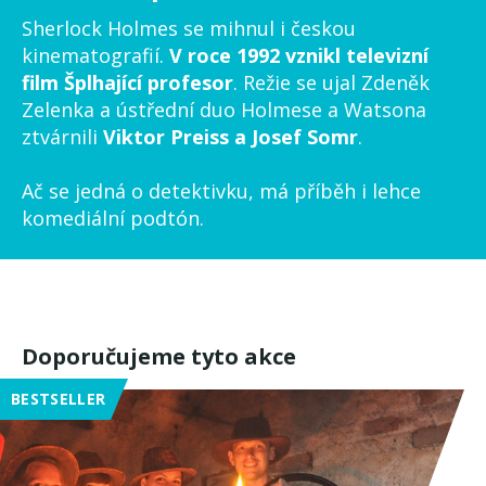
Sherlock Holmes se mihnul i českou
kinematografií.
V roce 1992 vznikl televizní
film Šplhající profesor
. Režie se ujal Zdeněk
Zelenka a ústřední duo Holmese a Watsona
ztvárnili
Viktor Preiss a Josef Somr
.
Ač se jedná o detektivku, má příběh i lehce
komediální podtón.
Doporučujeme tyto akce
BESTSELLER