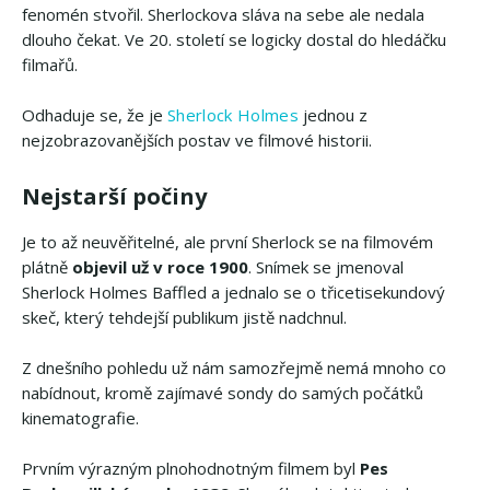
fenomén stvořil. Sherlockova sláva na sebe ale nedala
dlouho čekat. Ve 20. století se logicky dostal do hledáčku
filmařů.
Odhaduje se, že je
Sherlock Holmes
jednou z
nejzobrazovanějších postav ve filmové historii.
Nejstarší počiny
Je to až neuvěřitelné, ale první Sherlock se na filmovém
plátně
objevil už v roce 1900
. Snímek se jmenoval
Sherlock Holmes Baffled a jednalo se o třicetisekundový
skeč, který tehdejší publikum jistě nadchnul.
Z dnešního pohledu už nám samozřejmě nemá mnoho co
nabídnout, kromě zajímavé sondy do samých počátků
kinematografie.
Prvním výrazným plnohodnotným filmem byl
Pes