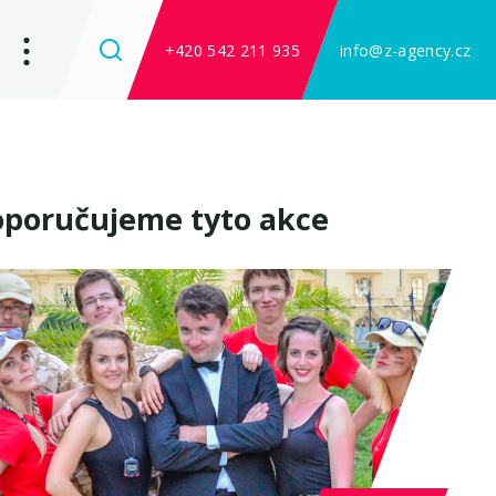
+420 542 211 935
info@z-agency.cz
poručujeme tyto akce