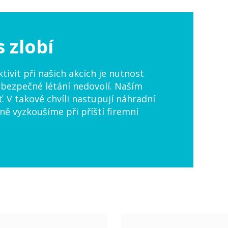
 zlobí
ivit při našich akcích je nutnost
bezpečné létání nedovolí. Naším
ť. V takové chvíli nastupují náhradní
čně vyzkoušíme při příští firemní