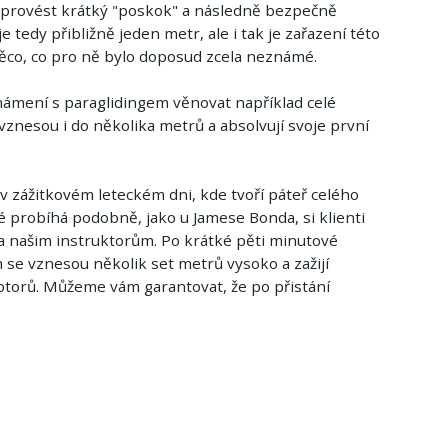
ím provést krátký "poskok" a následně bezpečně
 tedy přibližně jeden metr, ale i tak je zařazení této
 něco, co pro ně bylo doposud zcela neznámé.
eznámení s paraglidingem věnovat například celé
znesou i do několika metrů a absolvují svoje první
 zážitkovém leteckém dni, kde tvoří páteř celého
 probíhá podobně, jako u Jamese Bonda, si klienti
a našim instruktorům. Po krátké pěti minutové
ím se vznesou několik set metrů vysoko a zažijí
otorů. Můžeme vám garantovat, že po přistání