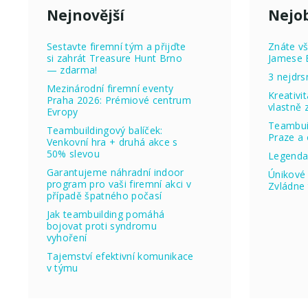
Nejnovější
Nejob
Sestavte firemní tým a přijďte
Znáte vš
si zahrát Treasure Hunt Brno
Jamese 
— zdarma!
3 nejdrs
Mezinárodní firemní eventy
Kreativi
Praha 2026: Prémiové centrum
vlastně
Evropy
Teambuil
Teambuildingový balíček:
Praze a 
Venkovní hra + druhá akce s
50% slevou
Legenda
Garantujeme náhradní indoor
Únikové 
program pro vaši firemní akci v
Zvládne 
případě špatného počasí
Jak teambuilding pomáhá
bojovat proti syndromu
vyhoření
Tajemství efektivní komunikace
v týmu