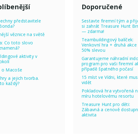
líbenější
Doporučené
echny představitele
Sestavte firemní tým a přij
Bonda?
si zahrát Treasure Hunt Br
— zdarma!
nější věznice na světě
Teambuildingový balíček:
ta: Co toto slovo
Venkovní hra + druhá akce
 znamená?
50% slevou
dingové aktivity v
Garantujeme náhradní ind
okolí
program pro vaši firemní ak
případě špatného počasí
 o Macoše
15 míst ve Vídni, které mus
hry a jejich tvorba.
vidět
to každý?
Pokladová hra vytvořená 
míru hotelovému resortu
Treasure Hunt pro děti:
Zábavná a cenově dostup
aktivita