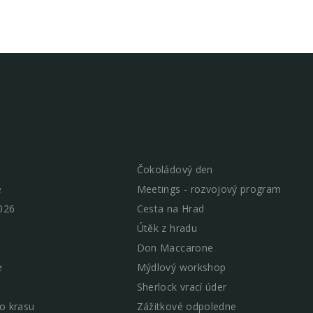
Čokoládový den
e
Meetings - rozvojový program
026
Cesta na Hrad
Útěk z hradu
Don Maccarone
e
Mýdlový workshop
Sherlock vrací úder
o krasu
Zážitkové odpoledne