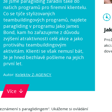
že jsme paragliding zařadili také do
našich programů pro firemní klientelu.
Co se týče stylizovaných
teambuildingových programů, najdete
paragliding v programu Jako James
Ja
Bond, kam ho zařazujeme z důvodu
zvýšení atraktivnosti celé akce a jako
Prož
protiváhu teambuildingovým
akci
aktivitám. Klienti se však nemusí bát,
dove
že je hned bezhlavě pošleme na jejich
první let.
Autor:
Kolektiv Z-AGENCY
Více
seznámení s paraglidingem". Ukážeme si ovládání