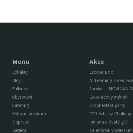
Menu
Akce
Lokality
Escape Box
Blog
AI Learning Showcas
Fullservis
Survival - NOVINKA 2
Ubytování
Čokoládový stánek
Catering
Oktoberfest párty
Kulturní program
CSR Artistry Challeng
Doprava
Indiana a Svatý grál
Kariéra
Tajemství Moravskéh