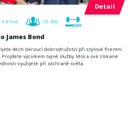
Detail
3-6 hod
15-300
ko James Bond
ijete dech beroucí dobrodružství při stylové firemní
. Projdete výcvikem tajné služby MI6 a své získané
dnosti využijete při záchraně světa.