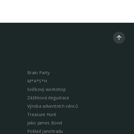
Brain Party
M*A*S*H
Svíčkový workshop
Zážitková degustace
Výroba adventních věnců
Treasure Hunt
Jako James Bond
Poklad Janohradu