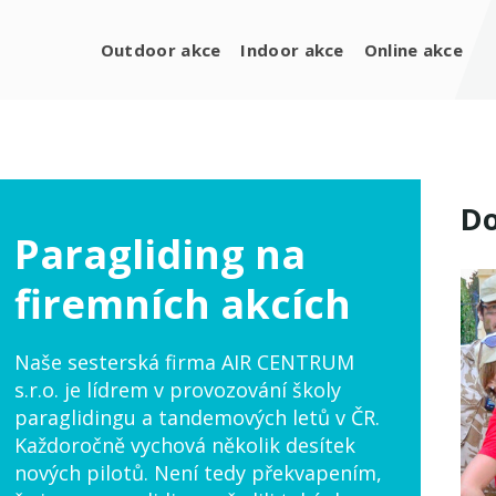
Outdoor akce
Indoor akce
Online akce
Do
Paragliding na
firemních akcích
Naše sesterská firma AIR CENTRUM
s.r.o. je lídrem v provozování školy
paraglidingu a tandemových letů v ČR.
Každoročně vychová několik desítek
nových pilotů. Není tedy překvapením,