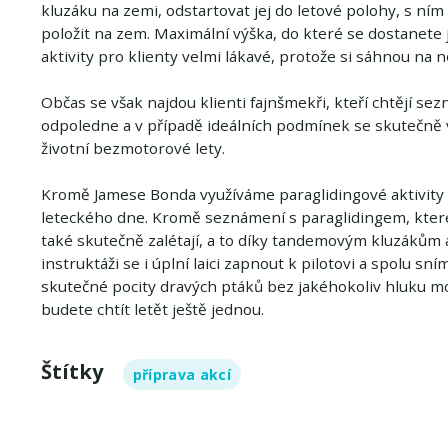
kluzáku na zemi, odstartovat jej do letové polohy, s n
položit na zem. Maximální výška, do které se dostanete je
aktivity pro klienty velmi lákavé, protože si sáhnou na
Občas se však najdou klienti fajnšmekři, kteří chtějí s
odpoledne a v případě ideálních podmínek se skutečně v
životní bezmotorové lety.
Kromě Jamese Bonda využíváme paraglidingové aktivity v
leteckého dne. Kromě seznámení s paraglidingem, které
také skutečně zalétají, a to díky tandemovým kluzákům 
instruktáži se i úplní laici zapnout k pilotovi a spolu sn
skutečné pocity dravých ptáků bez jakéhokoliv hluku m
budete chtít letět ještě jednou.
Štítky
příprava akcí