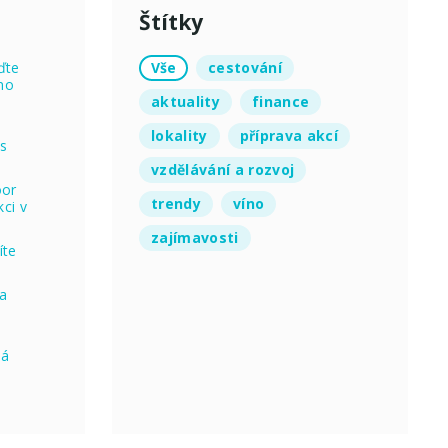
Štítky
Vše
cestování
ďte
no
aktuality
finance
lokality
příprava akcí
 s
vzdělávání a rozvoj
oor
trendy
víno
ci v
zajímavosti
íte
na
ná