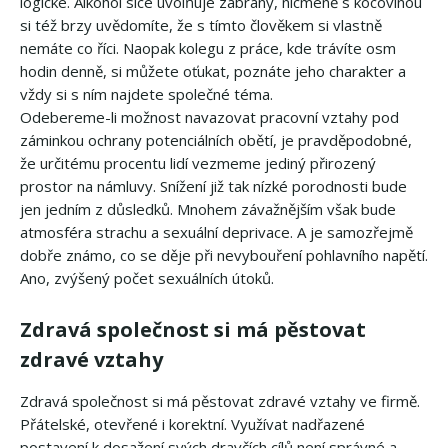
logické. Alkohol sice uvolňuje zábrany, nicméně s kocovinou
si též brzy uvědomíte, že s tímto člověkem si vlastně
nemáte co říci. Naopak kolegu z práce, kde trávíte osm
hodin denně, si můžete oťukat, poznáte jeho charakter a
vždy si s ním najdete společné téma.
Odebereme-li možnost navazovat pracovní vztahy pod
záminkou ochrany potenciálních obětí, je pravděpodobné,
že určitému procentu lidí vezmeme jediný přirozený
prostor na námluvy. Snížení již tak nízké porodnosti bude
jen jedním z důsledků. Mnohem závažnějším však bude
atmosféra strachu a sexuální deprivace. A je samozřejmě
dobře známo, co se děje při nevybouření pohlavního napětí.
Ano, zvýšený počet sexuálních útoků.
Zdravá společnost si má pěstovat
zdravé vztahy
Zdravá společnost si má pěstovat zdravé vztahy ve firmě.
Přátelské, otevřené i korektní. Využívat nadřazené
postavení k dosažení svých dravčích cílů není správné a