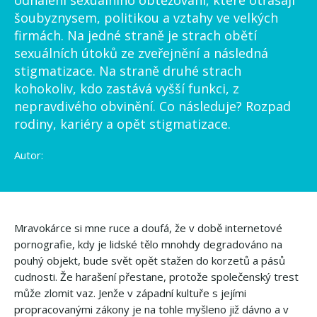
odhalení sexuálního obtěžování, které otřásají
šoubyznysem, politikou a vztahy ve velkých
firmách. Na jedné straně je strach obětí
sexuálních útoků ze zveřejnění a následná
stigmatizace. Na straně druhé strach
kohokoliv, kdo zastává vyšší funkci, z
nepravdivého obvinění. Co následuje? Rozpad
rodiny, kariéry a opět stigmatizace.
Autor:
Mravokárce si mne ruce a doufá, že v době internetové
pornografie, kdy je lidské tělo mnohdy degradováno na
pouhý objekt, bude svět opět stažen do korzetů a pásů
cudnosti. Že harašení přestane, protože společenský trest
může zlomit vaz. Jenže v západní kultuře s jejími
propracovanými zákony je na tohle myšleno již dávno a v