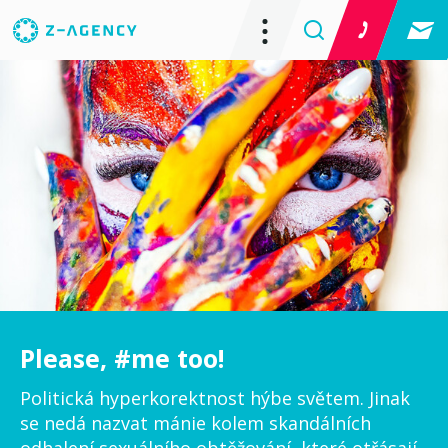
Please, #me too!
Politická hyperkorektnost hýbe světem. Jinak
se nedá nazvat mánie kolem skandálních