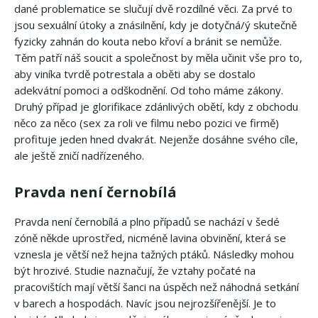
dané problematice se slučují dvě rozdílné věci. Za prvé to
jsou sexuální útoky a znásilnění, kdy je dotyčná/ý skutečně
fyzicky zahnán do kouta nebo křoví a bránit se nemůže.
Těm patří náš soucit a společnost by měla učinit vše pro to,
aby viníka tvrdě potrestala a oběti aby se dostalo
adekvátní pomoci a odškodnění. Od toho máme zákony.
Druhý případ je glorifikace zdánlivých obětí, kdy z obchodu
něco za něco (sex za roli ve filmu nebo pozici ve firmě)
profituje jeden hned dvakrát. Nejenže dosáhne svého cíle,
ale ještě zničí nadřízeného.
Pravda není černobílá
Pravda není černobílá a plno případů se nachází v šedé
zóně někde uprostřed, nicméně lavina obvinění, která se
vznesla je větší než hejna tažných ptáků. Následky mohou
být hrozivé. Studie naznačují, že vztahy počaté na
pracovištích mají větší šanci na úspěch než náhodná setkání
v barech a hospodách. Navíc jsou nejrozšířenější. Je to