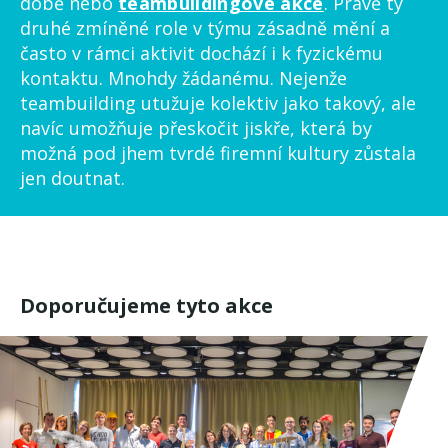
době nebo
teambuildingové akce
. Právě ty
druhé zmíněné role v týmu zásadně mění a
často v rámci aktivit dochází i k fyzickému
kontaktu. Mnohdy žádanému. Nejenže
teambuilding utužuje kolektiv jako takový, ale
navíc umožňuje přeskočit jiskře, která by
možná pod jhem tvrdé firemní kultury zůstala
jen doutnat.
Doporučujeme tyto akce