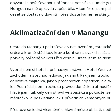
obyvatel a nefalšovanou upřímnost. Vesnička Humde (v
Hongde) na mě opravdu zapůsobila. V komůrce jsem pak
deset se dostávalo dovnitř i přes tlusté kamenné stěny.
Aklimatizační den v Manangu
Cesta do Manangu pokračovala v nastaveném „estetickém 
srdce a kromě stád koz, krav a koní se na svazích začala 
potvory pořádně veliké! Přes vesnici Braga jsem se dosta
Vybral jsem si hotel s příznačným názvem Hotel Yeti, v
záchodem a sprchou ledovou jak smrt. Pak jsem trochu za
dobrotivá majitelka, jako v předchozích případech, ale 
let. Postrádal jsem trochu tu pravou domáckou atmosf
hlavě jsem tak celý den strávil ve spacáku a pokoušel 
městečko. Je poskládáno jak z původních kamenných bu
Přestože se jedná víceméně o hlavní město oblasti, pod