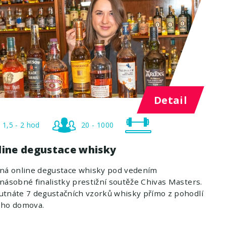
Detail
1,5 - 2 hod
20 - 1000
line degustace whisky
ená online degustace whisky pod vedením
násobné finalistky prestižní soutěže Chivas Masters.
tnáte 7 degustačních vzorků whisky přímo z pohodlí
eho domova.