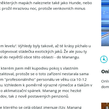
 některých mapách naleznete také jako Hunde, nebo
 prožil mrazivou noc, protože venkovních minus
levelu“. Výhledy byly takové, až té krásy píchalo u
objevovat stádečka exotických jaků. Že ale jsou ty
l do největší obce této oblasti - do Manangu.
e kterém jsem měl kupodivu pokoj s vlastním
On
litoval, protože se o toto zařízení nestarala sama
tým "profesionálního" personálu ve věku cca 10-12
Onli
éru. Vzhledem k poměrně výrazné rýmečce a tlakům v
doma
se o aklimatizační spánek. Manang je moc hezké
dov, tak z nově postavených penzionů.
le kterého se celá oblast jmenuje (tzv. Manang