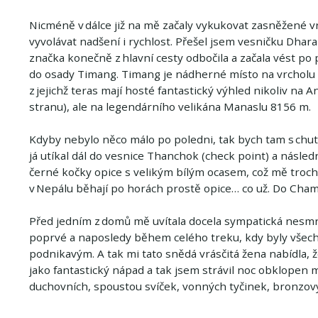
Nicméně v dálce již na mě začaly vykukovat zasněžené v
vyvolávat nadšení i rychlost. Přešel jsem vesničku Dhara
značka konečně z hlavní cesty odbočila a začala vést 
do osady Timang. Timang je nádherné místo na vrcholu ko
z jejichž teras mají hosté fantastický výhled nikoliv n
stranu), ale na legendárního velikána Manaslu 8156 m.
Kdyby nebylo něco málo po poledni, tak bych tam s chutí
já utíkal dál do vesnice Thanchok (check point) a násle
černé kočky opice s velikým bílým ocasem, což mě troch
v Nepálu běhají po horách prostě opice… co už. Do Cha
Před jedním z domů mě uvítala docela sympatická nesmrte
poprvé a naposledy během celého treku, kdy byly všech
podnikavým. A tak mi tato snědá vrásčitá žena nabídla, ž
jako fantastický nápad a tak jsem strávil noc obklopen m
duchovních, spoustou svíček, vonných tyčinek, bronzový