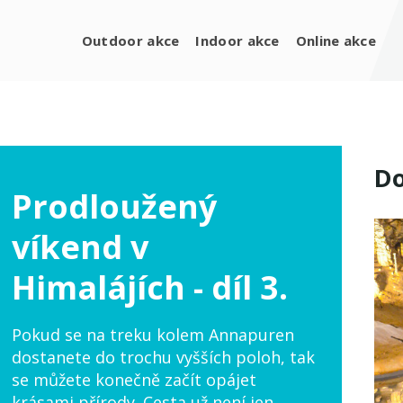
Outdoor akce
Indoor akce
Online akce
Do
Prodloužený
víkend v
Himalájích - díl 3.
Pokud se na treku kolem Annapuren
dostanete do trochu vyšších poloh, tak
se můžete konečně začít opájet
krásami přírody. Cesta už není jen