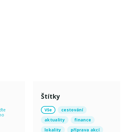
Štítky
Vše
cestování
ďte
no
aktuality
finance
lokality
příprava akcí