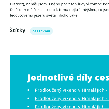
District), neměl jsem u něho pocit té všudypřítomné kom
Další den mě čekala cesta k tomu nejkrásnějšímu, co js
ledovcovému jezeru světa Tilicho Lake.
Štítky
cestování
Jednotlivé díly ce
Prodloužený víkend v Himalájích - d
Prodloužený víkend v Himalájích - d
Prodloužený víkend v Himalájích - d