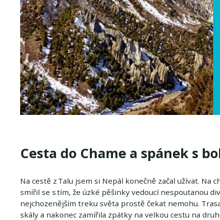
Cesta do Chame a spánek s bo
Na cestě z Talu jsem si Nepál konečně začal užívat. Na c
smířil se s tím, že úzké pěšinky vedoucí nespoutanou di
nejchozenějším treku světa prostě čekat nemohu. Trasa 
skály a nakonec zamířila zpátky na velkou cestu na druh