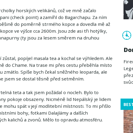
rcholky horských velikánů, což ve mně začalo
pani (check point) a zamířil do Bagarchapu. Za ním
po pěšině do poměrně strmého kopce a dovedla mě až
pce ve výšce cca 2600m. Jsou zde asi tři hotýlky,
a Annapurny (ty jsou za lesem směrem na druhou
Do
 zůstal, popíjel masala tea a kochal se výhledem. Ale
Fire
dně do Chame. Na trase mi přes cestu přeběhla místo
Leg
u zmátlo. Spíše bych čekal sněžného leoparda, ale
přez
me jsem se dostal těsně před setměním.
svů
lná teta a tak jsem požádal o nocleh. Bylo to
ny pokoje obsazeny. Nicméně lid Nepálský je lidem
BES
e mohu spát v její modlitební místnosti. To mi přišlo
ístními bohy, fotkami Dalajlámy a dalších
ch kalichů a zvonů. Mělo to opravdu atmosféru.