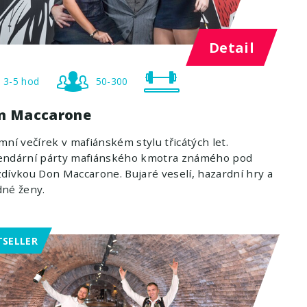
Detail
3-5 hod
50-300
n Maccarone
mní večírek v mafiánském stylu třicátých let.
endární párty mafiánského kmotra známého pod
dívkou Don Maccarone. Bujaré veselí, hazardní hry a
dné ženy.
TSELLER