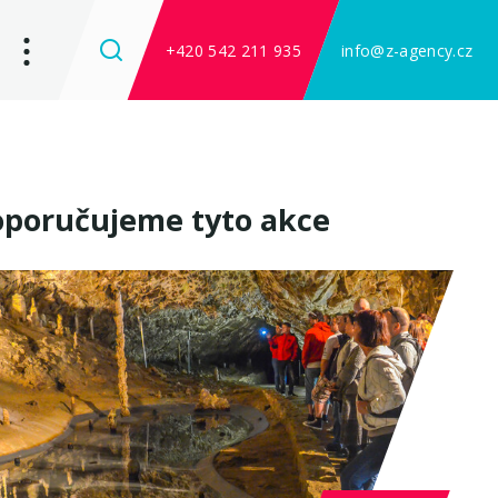
+420 542 211 935
info@z-agency.cz
poručujeme tyto akce