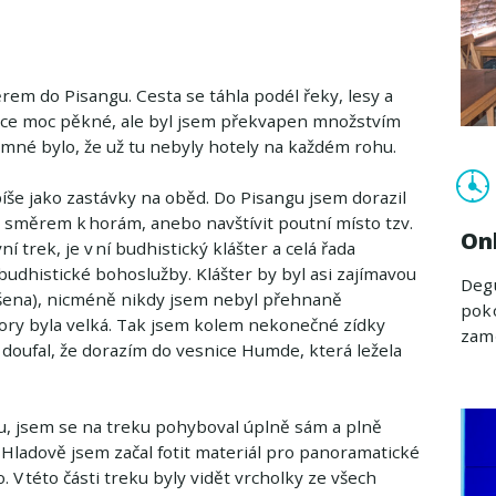
em do Pisangu. Cesta se táhla podél řeky, lesy a
ánce moc pěkné, ale byl jsem překvapen množstvím
emné bylo, že už tu nebyly hotely na každém rohu.
píše jako zastávky na oběd. Do Pisangu jsem dorazil
t směrem k horám, anebo navštívit poutní místo tzv.
On
trek, je v ní budhistický klášter a celá řada
udhistické bohoslužby. Klášter by byl asi zajímavou
Degu
dšena), nicméně nikdy jsem nebyl přehnaně
poko
ory byla velká. Tak jsem kolem nekonečné zídky
zam
oufal, že dorazím do vesnice Humde, která ležela
gu, jsem se na treku pohyboval úplně sám a plně
 Hladově jsem začal fotit materiál pro panoramatické
 V této části treku byly vidět vrcholky ze všech