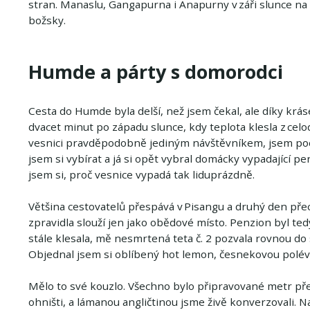
stran. Manaslu, Gangapurna i Anapurny v záři slunce n
božsky.
Humde a párty s domorodci
Cesta do Humde byla delší, než jsem čekal, ale díky kráse
dvacet minut po západu slunce, kdy teplota klesla z cel
vesnici pravděpodobně jediným návštěvníkem, jsem poch
jsem si vybírat a já si opět vybral domácky vypadající p
jsem si, proč vesnice vypadá tak liduprázdně.
Většina cestovatelů přespává v Pisangu a druhý den př
zpravidla slouží jen jako obědové místo. Penzion byl te
stále klesala, mě nesmrtená teta č. 2 pozvala rovnou d
Objednal jsem si oblíbený hot lemon, česnekovou polévku
Mělo to své kouzlo. Všechno bylo připravované metr p
ohništi, a lámanou angličtinou jsme živě konverzovali. 