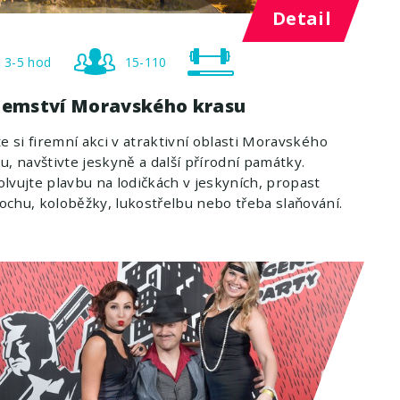
Detail
3-5 hod
15-110
jemství Moravského krasu
te si firemní akci v atraktivní oblasti Moravského
u, navštivte jeskyně a další přírodní památky.
lvujte plavbu na lodičkách v jeskyních, propast
chu, koloběžky, lukostřelbu nebo třeba slaňování.