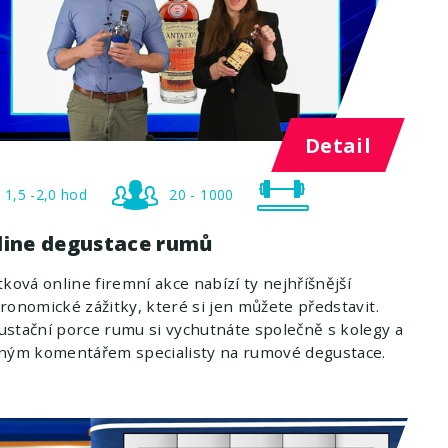
Detail
1,5 -2,0 hod
20 - 1000
line degustace rumů
tková online firemní akce nabízí ty nejhříšnější
ronomické zážitky, které si jen můžete představit.
stační porce rumu si vychutnáte společně s kolegy a
pným komentářem specialisty na rumové degustace.