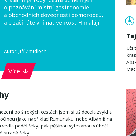
o poznávání místní gastronomie
a obchodních dovedností domorodců,
ale začínáte vnímat velikost Himalájí.
Ta
Užij
Autor:
Jiří Zmidloch
kras
Abso
Maco
Více
hy
hození po širokých cestách jsem si už docela zvykl a
vočinou (jako například Rumunsku, nebo Albánii) na
vedla podél řeky, pak pěšinou vytesanou v úbočí
é straně řeky.