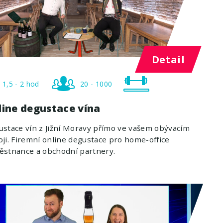
Detail
1,5 - 2 hod
20 - 1000
line degustace vína
stace vín z Jižní Moravy přímo ve vašem obývacím
ji. Firemní online degustace pro home-office
ěstnance a obchodní partnery.