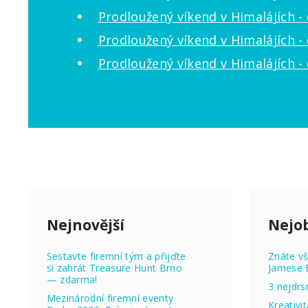
Prodloužený víkend v Himalájích - d
Prodloužený víkend v Himalájích - d
Prodloužený víkend v Himalájích - d
Nejnovější
Nejob
Sestavte firemní tým a přijďte
Znáte vš
si zahrát Treasure Hunt Brno
Jamese 
— zdarma!
3 nejdrs
Mezinárodní firemní eventy
Kreativi