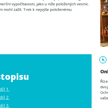
erční vypočítavosti, jako u níže položených vesnic.
em mohl zažít. Trek k nejvýše položenému
On
stopisu
Říz
dvoj
íl 1.
Ochu
íl 2.
vaš
íl 3.