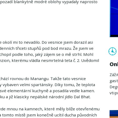
a pozadí blankytně modré oblohy vypadaly naprosto
 okolí mi to nevadilo. Do vesnice jsem dorazil asi
odenních třiceti stupňů pod bod mrazu. Že jsem ve
opil podle toho, jaký zájem se o mě strhl. Mohl
enzion, kterému vládla nesmrtelná teta č. 2. Uvědomil
On
Záži
echází rovnou do Manangu. Takže tato vesnice
gast
dy vybaven velmi spartánsky. Díky tomu, že teplota
Degu
o své elementární kuchyně a posadila vedle kamen.
vti
 a již klasicky nepálské národní jídlo Dal Bhat.
řede mnou na kamnech, které měly blíže otevřenému
Na tomto místě jsem konečně ucítil ducha původních