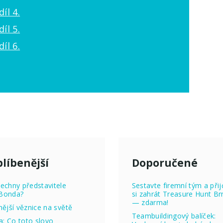
íl 4.
íl 5.
íl 6.
líbenější
Doporučené
echny představitele
Sestavte firemní tým a přij
Bonda?
si zahrát Treasure Hunt Br
— zdarma!
nější věznice na světě
Teambuildingový balíček:
ta: Co toto slovo