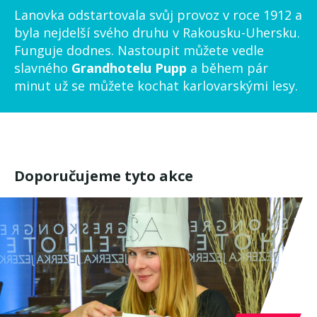
Lanovka odstartovala svůj provoz v roce 1912 a
byla nejdelší svého druhu v Rakousku-Uhersku.
Funguje dodnes. Nastoupit můžete vedle
slavného
Grandhotelu Pupp
a během pár
minut už se můžete kochat karlovarskými lesy.
Doporučujeme tyto akce