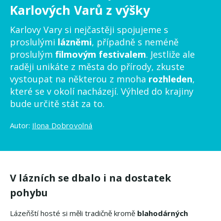
Karlových Varů z výšky
Karlovy Vary si nejčastěji spojujeme s
proslulými
lázněmi
, případně s neméně
proslulým
filmovým festivalem
. Jestliže ale
raději unikáte z města do přírody, zkuste
vystoupat na některou z mnoha
rozhleden
,
které se v okolí nacházejí. Výhled do krajiny
bude určitě stát za to.
Autor:
Ilona Dobrovolná
V lázních se dbalo i na dostatek
pohybu
Lázeňští hosté si měli tradičně kromě
blahodárných