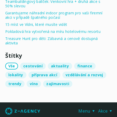
Teambuildingový balíček: Venkovní hra + druhá akce s
50% slevou
Garantujeme náhradní indoor program pro vaši firemní
akci v případě špatného počasí
15 míst ve Vídni, které musíte vidět
Pokladová hra vytvořená na míru hotelovému resortu
Treasure Hunt pro děti: Zábavná a cenově dostupná
aktivita
Štítky
Vše
cestování
aktuality
finance
lokality
příprava akcí
vzdělávání a rozvoj
trendy
víno
zajímavosti
Menu
Akce