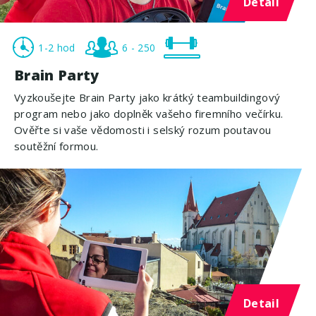
Detail
1-2 hod
6 - 250
Brain Party
Vyzkoušejte Brain Party jako krátký teambuildingový
program nebo jako doplněk vašeho firemního večírku.
Ověřte si vaše vědomosti i selský rozum poutavou
soutěžní formou.
Detail