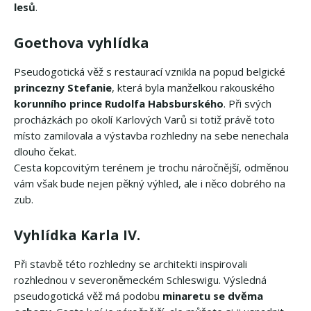
lesů
.
Goethova vyhlídka
Pseudogotická věž s restaurací vznikla na popud belgické
princezny Stefanie
, která byla manželkou rakouského
korunního prince Rudolfa Habsburského
. Při svých
procházkách po okolí Karlových Varů si totiž právě toto
místo zamilovala a výstavba rozhledny na sebe nenechala
dlouho čekat.
Cesta kopcovitým terénem je trochu náročnější, odměnou
vám však bude nejen pěkný výhled, ale i něco dobrého na
zub.
Vyhlídka Karla IV.
Při stavbě této rozhledny se architekti inspirovali
rozhlednou v severoněmeckém Schleswigu. Výsledná
pseudogotická věž má podobu
minaretu se dvěma