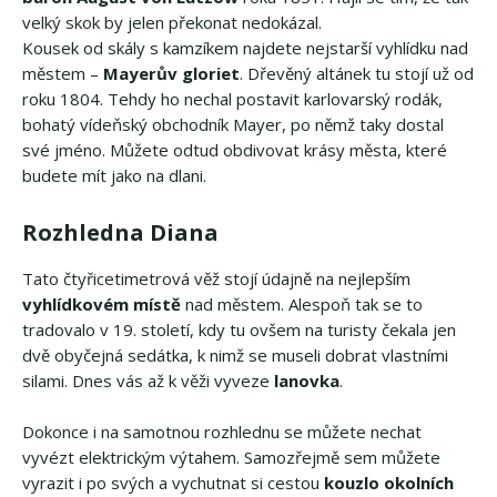
velký skok by jelen překonat nedokázal.
Kousek od skály s kamzíkem najdete nejstarší vyhlídku nad
městem –
Mayerův gloriet
. Dřevěný altánek tu stojí už od
roku 1804. Tehdy ho nechal postavit karlovarský rodák,
bohatý vídeňský obchodník Mayer, po němž taky dostal
své jméno. Můžete odtud obdivovat krásy města, které
budete mít jako na dlani.
Rozhledna Diana
Tato čtyřicetimetrová věž stojí údajně na nejlepším
vyhlídkovém místě
nad městem. Alespoň tak se to
tradovalo v 19. století, kdy tu ovšem na turisty čekala jen
dvě obyčejná sedátka, k nimž se museli dobrat vlastními
silami. Dnes vás až k věži vyveze
lanovka
.
Dokonce i na samotnou rozhlednu se můžete nechat
vyvézt elektrickým výtahem. Samozřejmě sem můžete
vyrazit i po svých a vychutnat si cestou
kouzlo okolních