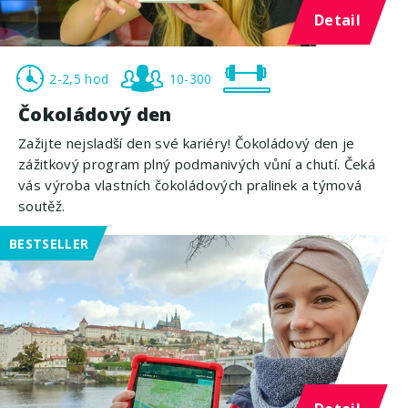
Detail
2-2,5 hod
10-300
Čokoládový den
Zažijte nejsladší den své kariéry! Čokoládový den je
zážitkový program plný podmanivých vůní a chutí. Čeká
vás výroba vlastních čokoládových pralinek a týmová
soutěž.
BESTSELLER