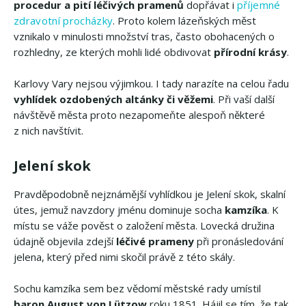
procedur a pití léčivých pramenů
dopřávat i
příjemné
zdravotní procházky
. Proto kolem lázeňských měst
vznikalo v minulosti množství tras, často obohacených o
rozhledny, ze kterých mohli lidé obdivovat
přírodní krásy
.
Karlovy Vary nejsou výjimkou. I tady narazíte na celou řadu
vyhlídek ozdobených altánky či věžemi
. Při vaší další
návštěvě města proto nezapomeňte alespoň některé
z nich navštívit.
Jelení skok
Pravděpodobně nejznámější vyhlídkou je Jelení skok, skalní
útes, jemuž navzdory jménu dominuje socha
kamzíka
. K
místu se váže pověst o založení města. Lovecká družina
údajně objevila zdejší
léčivé prameny
při pronásledování
jelena, který před nimi skočil právě z této skály.
Sochu kamzíka sem bez vědomí městské rady umístil
baron August von Lützow
roku 1851. Hájil se tím, že tak