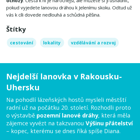
ochozy
. Cesta k ní je náročnější, ale můžete si ji usnadnit,
pokud vyjedete lanovou dráhou k Jelenímu skoku. Odtud už
vás k cíli dovede nedlouhá a schůdná pěšina.
Štítky
cestování
lokality
vzdělávání a rozvoj
Nejdelší lanovka v Rakousku-
Uhersku
Na pohodlí lázeňských hostů mysleli městští
radní už na počátku 20. století. Rozhodli proto
o výstavbě
pozemní lanové dráhy
, která měla
zájemce vyvézt na takzvanou
Výšinu přátelství
– kopec, kterému se dnes říká spíše Diana.