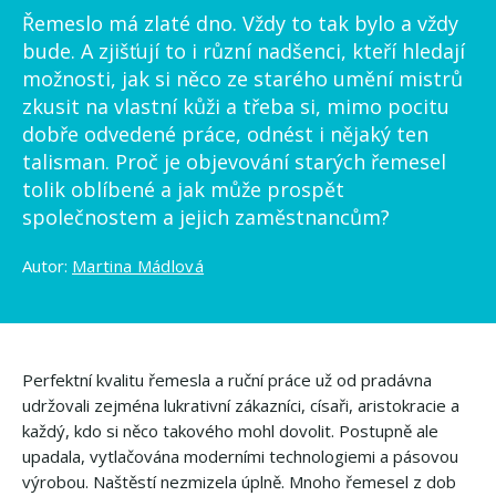
Řemeslo má zlaté dno. Vždy to tak bylo a vždy
bude. A zjišťují to i různí nadšenci, kteří hledají
možnosti, jak si něco ze starého umění mistrů
zkusit na vlastní kůži a třeba si, mimo pocitu
dobře odvedené práce, odnést i nějaký ten
talisman. Proč je objevování starých řemesel
tolik oblíbené a jak může prospět
společnostem a jejich zaměstnancům?
Autor:
Martina Mádlová
Perfektní kvalitu řemesla a ruční práce už od pradávna
udržovali zejména lukrativní zákazníci, císaři, aristokracie a
každý, kdo si něco takového mohl dovolit. Postupně ale
upadala, vytlačována moderními technologiemi a pásovou
výrobou. Naštěstí nezmizela úplně. Mnoho řemesel z dob