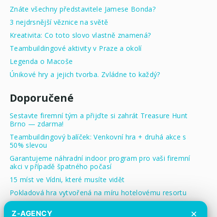
Znáte všechny představitele Jamese Bonda?
3 nejdrsnější věznice na světě
Kreativita: Co toto slovo vlastně znamená?
Teambuildingové aktivity v Praze a okolí
Legenda o Macoše
Únikové hry a jejich tvorba. Zvládne to každý?
Doporučené
Sestavte firemní tým a přijďte si zahrát Treasure Hunt
Brno — zdarma!
Teambuildingový balíček: Venkovní hra + druhá akce s
50% slevou
Garantujeme náhradní indoor program pro vaši firemní
akci v případě špatného počasí
15 míst ve Vídni, které musíte vidět
Pokladová hra vytvořená na míru hotelovému resortu
Treasure Hunt pro děti: Zábavná a cenově dostupná
×
Z-AGENCY
aktivita