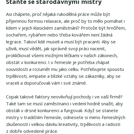
Staňte se starodávnými mistry
Asi chápete, proč nějaká rukodělná práce může být
příjemnou formou relaxace, ale proč by to mělo pomáhat i
lidem v jejich klasickém zaměstnání? Protože být hrnčířem,
sochařem, rybářem nebo třeba kovářem není žádná
legrace. Takoví lidé museli a musí být pracanti. Aby se
uživili, musí vědět, jak správně svoji práci nacenit,
prokličkovat všemi možnými léčkami v našich zákonech,
obstát v konkurenci. I v řemesle je potřeba chápat
souvislosti a rozumět mu jako celku. Potřebujete spoustu
trpělivosti, empatie a blízké vztahy se zákazníky, aby se
vraceli a doporučovali vám i své známé.
Copak takové faktory neovlivňují pochody i ve vaší firmě?
Také tam se musí zaměstnanci i vedení hodně snažit, aby
obstáli v drsné konkurenci a fungovali. Když se stanete
mistry v tradičním řemesle, odnesete si mimo řemeslných
zkušeností i velkou dávku kreativity, trpělivosti a radosti
z dobře odvedené práce.