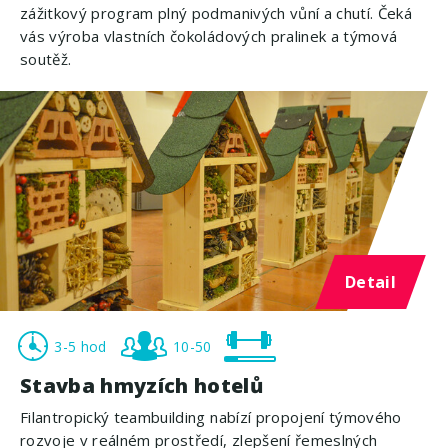
zážitkový program plný podmanivých vůní a chutí. Čeká
vás výroba vlastních čokoládových pralinek a týmová
soutěž.
Detail
3-5 hod
10-50
Stavba hmyzích hotelů
Filantropický teambuilding nabízí propojení týmového
rozvoje v reálném prostředí, zlepšení řemeslných