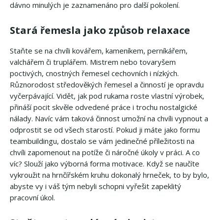
dávno minulých je zaznamenáno pro další pokolení.
Stará řemesla jako způsob relaxace
Staňte se na chvíli kovářem, kameníkem, perníkářem,
valchářem či truplářem. Mistrem nebo tovaryšem
poctivých, cnostných řemesel cechovních i nízkých.
Různorodost středověkých řemesel a činností je opravdu
vyčerpávající. Vidět, jak pod rukama roste vlastní výrobek,
přináší pocit skvěle odvedené práce i trochu nostalgické
nálady. Navíc vám taková činnost umožní na chvíli vypnout a
odprostit se od všech starostí. Pokud ji máte jako formu
teambuildingu, dostalo se vám jedinečné příležitosti na
chvíli zapomenout na potíže či náročné úkoly v práci. A co
víc? Slouží jako výborná forma motivace. Když se naučíte
vykroužit na hrnčířském kruhu dokonalý hrneček, to by bylo,
abyste vy i váš tým nebyli schopni vyřešit zapeklitý
pracovní úkol.