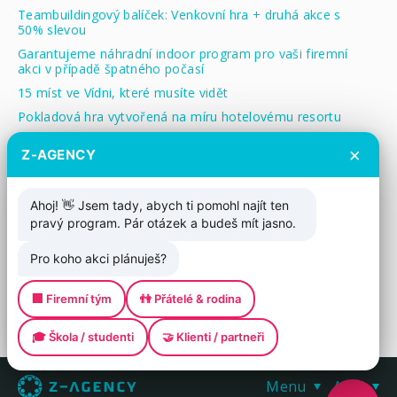
Teambuildingový balíček: Venkovní hra + druhá akce s
50% slevou
Garantujeme náhradní indoor program pro vaši firemní
akci v případě špatného počasí
15 míst ve Vídni, které musíte vidět
Pokladová hra vytvořená na míru hotelovému resortu
Treasure Hunt pro děti: Zábavná a cenově dostupná
×
Z-AGENCY
aktivita
Štítky
Ahoj! 👋 Jsem tady, abych ti pomohl najít ten
pravý program. Pár otázek a budeš mít jasno.
Vše
cestování
aktuality
finance
Pro koho akci plánuješ?
lokality
příprava akcí
vzdělávání a rozvoj
trendy
víno
zajímavosti
🏢 Firemní tým
👫 Přátelé & rodina
🎓 Škola / studenti
🤝 Klienti / partneři
Menu
Akce