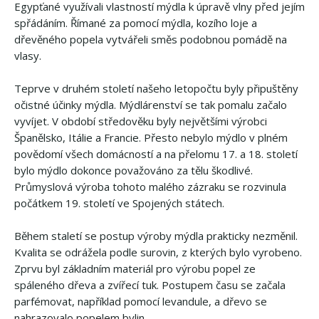
Egypťané využívali vlastností mýdla k úpravě vlny před jejím
spřádáním. Římané za pomocí mýdla, kozího loje a
dřevěného popela vytvářeli směs podobnou pomádě na
vlasy.
Teprve v druhém století našeho letopočtu byly připuštěny
očistné účinky mýdla. Mýdlárenství se tak pomalu začalo
vyvíjet. V období středověku byly největšími výrobci
Španělsko, Itálie a Francie. Přesto nebylo mýdlo v plném
povědomí všech domácností a na přelomu 17. a 18. století
bylo mýdlo dokonce považováno za tělu škodlivé.
Průmyslová výroba tohoto malého zázraku se rozvinula
počátkem 19. století ve Spojených státech.
Během staletí se postup výroby mýdla prakticky nezměnil.
Kvalita se odrážela podle surovin, z kterých bylo vyrobeno.
Zprvu byl základním materiál pro výrobu popel ze
spáleného dřeva a zvířecí tuk. Postupem času se začala
parfémovat, například pomocí levandule, a dřevo se
nahrazovalo popelem bylin.