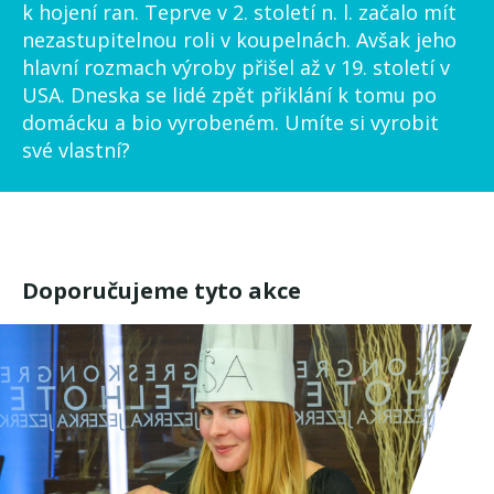
k hojení ran. Teprve v 2. století n. l. začalo mít
nezastupitelnou roli v koupelnách. Avšak jeho
hlavní rozmach výroby přišel až v 19. století v
USA. Dneska se lidé zpět přiklání k tomu po
domácku a bio vyrobeném. Umíte si vyrobit
své vlastní?
Doporučujeme tyto akce