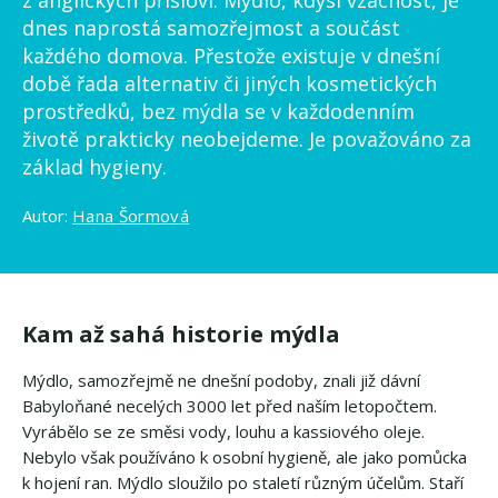
z anglických přísloví. Mýdlo, kdysi vzácnost, je
dnes naprostá samozřejmost a součást
každého domova. Přestože existuje v dnešní
době řada alternativ či jiných kosmetických
prostředků, bez mýdla se v každodenním
životě prakticky neobejdeme. Je považováno za
základ hygieny.
Autor:
Hana Šormová
Kam až sahá historie mýdla
Mýdlo, samozřejmě ne dnešní podoby, znali již dávní
Babyloňané necelých 3000 let před naším letopočtem.
Vyrábělo se ze směsi vody, louhu a kassiového oleje.
Nebylo však používáno k osobní hygieně, ale jako pomůcka
k hojení ran. Mýdlo sloužilo po staletí různým účelům. Staří