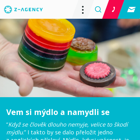
Vem si mýdlo a namydli se
“
Když se člověk dlouho nemyje, velice to škodí
mýdlu
.” I takto by se dalo přeložit jedno