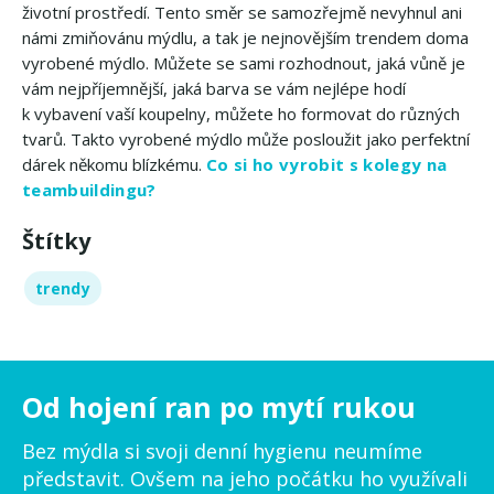
životní prostředí. Tento směr se samozřejmě nevyhnul ani
námi zmiňovánu mýdlu, a tak je nejnovějším trendem doma
vyrobené mýdlo. Můžete se sami rozhodnout, jaká vůně je
vám nejpříjemnější, jaká barva se vám nejlépe hodí
k vybavení vaší koupelny, můžete ho formovat do různých
tvarů. Takto vyrobené mýdlo může posloužit jako perfektní
dárek někomu blízkému.
Co si ho vyrobit s kolegy na
teambuildingu?
Štítky
trendy
Od hojení ran po mytí rukou
Bez mýdla si svoji denní hygienu neumíme
představit. Ovšem na jeho počátku ho využívali