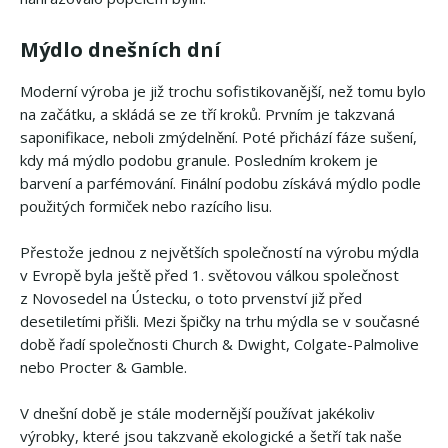
Mýdlo dnešních dní
Moderní výroba je již trochu sofistikovanější, než tomu bylo
na začátku, a skládá se ze tří kroků. Prvním je takzvaná
saponifikace, neboli zmýdelnění. Poté přichází fáze sušení,
kdy má mýdlo podobu granule. Posledním krokem je
barvení a parfémování. Finální podobu získává mýdlo podle
použitých formiček nebo razícího lisu.
Přestože jednou z největších společností na výrobu mýdla
v Evropě byla ještě před 1. světovou válkou společnost
z Novosedel na Ústecku, o toto prvenství již před
desetiletími přišli. Mezi špičky na trhu mýdla se v současné
době řadí společnosti Church & Dwight, Colgate-Palmolive
nebo Procter & Gamble.
V dnešní době je stále modernější používat jakékoliv
výrobky, které jsou takzvaně ekologické a šetří tak naše