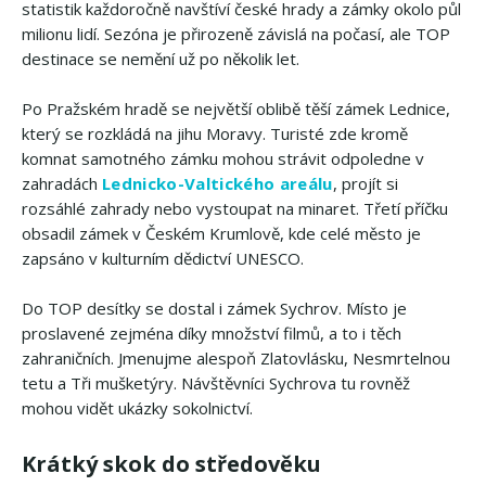
statistik každoročně navštíví české hrady a zámky okolo půl
milionu lidí. Sezóna je přirozeně závislá na počasí, ale TOP
destinace se nemění už po několik let.
Po Pražském hradě se největší oblibě těší zámek Lednice,
který se rozkládá na jihu Moravy. Turisté zde kromě
komnat samotného zámku mohou strávit odpoledne v
zahradách
Lednicko-Valtického areálu
, projít si
rozsáhlé zahrady nebo vystoupat na minaret. Třetí příčku
obsadil zámek v Českém Krumlově, kde celé město je
zapsáno v kulturním dědictví UNESCO.
Do TOP desítky se dostal i zámek Sychrov. Místo je
proslavené zejména díky množství filmů, a to i těch
zahraničních. Jmenujme alespoň Zlatovlásku, Nesmrtelnou
tetu a Tři mušketýry. Návštěvníci Sychrova tu rovněž
mohou vidět ukázky sokolnictví.
Krátký skok do středověku