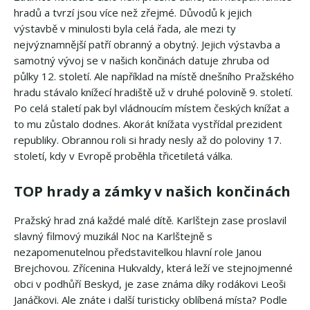
hradů a tvrzí jsou více než zřejmé. Důvodů k jejich
výstavbě v minulosti byla celá řada, ale mezi ty
nejvýznamnější patří obranný a obytný. Jejich výstavba a
samotný vývoj se v našich končinách datuje zhruba od
půlky 12. století. Ale například na místě dnešního Pražského
hradu stávalo knížecí hradiště už v druhé polovině 9. století.
Po celá staletí pak byl vládnoucím místem českých knížat a
to mu zůstalo dodnes. Akorát knížata vystřídal prezident
republiky. Obrannou roli si hrady nesly až do poloviny 17.
století, kdy v Evropě proběhla třicetiletá válka.
TOP hrady a zámky v našich končinách
Pražský hrad zná každé malé dítě. Karlštejn zase proslavil
slavný filmový muzikál Noc na Karlštejně s
nezapomenutelnou představitelkou hlavní role Janou
Brejchovou. Zřícenina Hukvaldy, která leží ve stejnojmenné
obci v podhůří Beskyd, je zase známa díky rodákovi Leoši
Janáčkovi. Ale znáte i další turisticky oblíbená místa? Podle