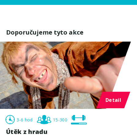
Doporučujeme tyto akce
Detail
3-6 hod
15-300
Útěk z hradu