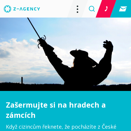
Zašermujte si na hradech a
zámcích
Když cizincům řeknete, že pocházíte z České