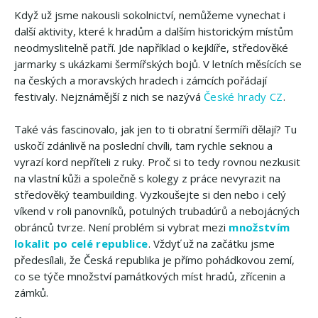
Když už jsme nakousli sokolnictví, nemůžeme vynechat i
další aktivity, které k hradům a dalším historickým místům
neodmyslitelně patří. Jde například o kejklíře, středověké
jarmarky s ukázkami šermířských bojů. V letních měsících se
na českých a moravských hradech i zámcích pořádají
festivaly. Nejznámější z nich se nazývá
České hrady CZ
.
Také vás fascinovalo, jak jen to ti obratní šermíři dělají? Tu
uskočí zdánlivě na poslední chvíli, tam rychle seknou a
vyrazí kord nepříteli z ruky. Proč si to tedy rovnou nezkusit
na vlastní kůži a společně s kolegy z práce nevyrazit na
středověký teambuilding. Vyzkoušejte si den nebo i celý
víkend v roli panovníků, potulných trubadúrů a nebojácných
obránců tvrze. Není problém si vybrat mezi
množstvím
lokalit po celé republice
. Vždyť už na začátku jsme
předesílali, že Česká republika je přímo pohádkovou zemí,
co se týče množství památkových míst hradů, zřícenin a
zámků.