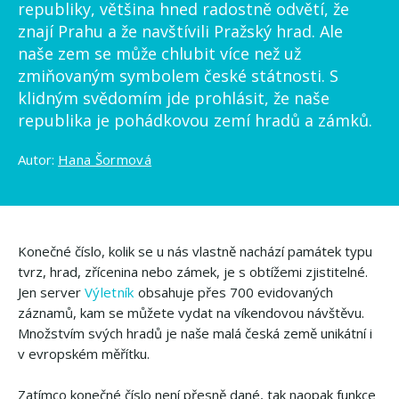
republiky, většina hned radostně odvětí, že
znají Prahu a že navštívili Pražský hrad. Ale
naše zem se může chlubit více než už
zmiňovaným symbolem české státnosti. S
klidným svědomím jde prohlásit, že naše
republika je pohádkovou zemí hradů a zámků.
Autor:
Hana Šormová
Konečné číslo, kolik se u nás vlastně nachází památek typu
tvrz, hrad, zřícenina nebo zámek, je s obtížemi zjistitelné.
Jen server
Výletník
obsahuje přes 700 evidovaných
záznamů, kam se můžete vydat na víkendovou návštěvu.
Množstvím svých hradů je naše malá česká země unikátní i
v evropském měřítku.
Zatímco konečné číslo není přesně dané, tak naopak funkce