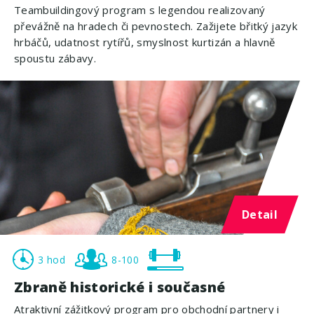
Teambuildingový program s legendou realizovaný
převážně na hradech či pevnostech. Zažijete břitký jazyk
hrbáčů, udatnost rytířů, smyslnost kurtizán a hlavně
spoustu zábavy.
Detail
3 hod
8-100
Zbraně historické i současné
Atraktivní zážitkový program pro obchodní partnery i