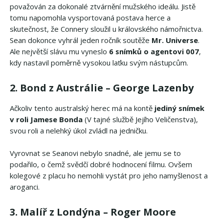
považován za dokonalé ztvárnění mužského ideálu. Jistě
tomu napomohla vysportovaná postava herce a
skutečnost, že Connery sloužil u královského námořnictva.
Sean dokonce vyhrál jeden ročník soutěže
Mr. Universe
.
Ale největší slávu mu vyneslo
6 snímků o agentovi 007
,
kdy nastavil poměrně vysokou laťku svým nástupcům.
2. Bond z Austrálie – George Lazenby
Ačkoliv tento australský herec má na kontě
jediný snímek
v roli Jamese Bonda
(V tajné službě Jejího Veličenstva),
svou roli a nelehký úkol zvládl na jedničku.
Vyrovnat se Seanovi nebylo snadné, ale jemu se to
podařilo, o čemž svědčí dobré hodnocení filmu. Ovšem
kolegové z placu ho nemohli vystát pro jeho namyšlenost a
aroganci.
3. Malíř z Londýna – Roger Moore