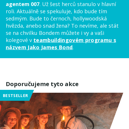
agentem 007
. Už šest herců stanulo v hlavní
roli. Aktuálně se spekuluje, kdo bude tím
sedmým. Bude to černoch, hollywoodská
hvězda, anebo snad žena? To nevíme, ale stát
se na chvilku Bondem můžete i vy a vaši
kolegové v
teambuildingovém programu s
názvem Jako James Bond
.
Doporučujeme tyto akce
BESTSELLER