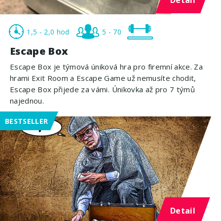
1,5 - 2,0 hod
5 - 70
Escape Box
Escape Box je týmová úniková hra pro firemní akce. Za
hrami Exit Room a Escape Game už nemusíte chodit,
Escape Box přijede za vámi. Únikovka až pro 7 týmů
najednou.
BESTSELLER
Detail