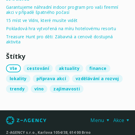
Garantujeme náhradní indoor program pro vaši firemní
akci v případě špatného počasí
15 míst ve Vídni, které musíte vidět
Pokladová hra vytvořená na míru hotelovému resortu
Treasure Hunt pro děti: Zábavná a cenově dostupná
aktivita
Štítky
Vše
cestování
aktuality
finance
lokality
příprava akcí
vzdělávání a rozvoj
trendy
víno
zajímavosti
Menu
Akce
Z-AGENCY s.r.o., Karlova 1054/38, 614 00 Brno