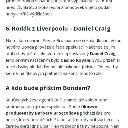
Jamese Bonda si pár let počkal. A vyplatilo se! Zahrál si
hned čtyřikrát, ačkoliv jedna z bondovek v jeho podání
nebyla příliš výdělečnou.
6. Rodák z Liverpoolu – Daniel Craig
Na to, kdo nahradí Pierce Brosnana se čekalo dlouho. Volbu
nového Bonda provázela řada spekulací. Nakonec se jím
stal tehdy ještě celosvětově neproslavený
Daniel Craig
.
Jeho prvním natáčením bylo
Casino Royale
. Svou přízeň si
mezi diváky hledal dlouho, ale nakonec ji získal. Objevit by
se měl na filmových plátnech na konci tohoto roku.
A kdo bude příštím Bondem?
Současných šest agentů 007 známe, ale kolem toho
sedmého se rojí řada spekulací. Podle
filmové
producentky Barbary Broccoliové
přichází čas pro
herce, který není běloch. Stane se jím tedy britský herec s
černou pletí Idris Elba? Ten rozhodně fámy nepopírá. Není