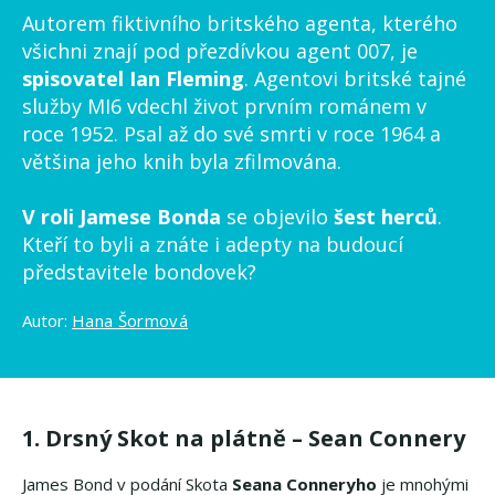
Autorem fiktivního britského agenta, kterého
všichni znají pod přezdívkou agent 007, je
spisovatel Ian Fleming
. Agentovi britské tajné
služby MI6 vdechl život prvním románem v
roce 1952. Psal až do své smrti v roce 1964 a
většina jeho knih byla zfilmována.
V roli Jamese Bonda
se objevilo
šest herců
.
Kteří to byli a znáte i adepty na budoucí
představitele bondovek?
Autor:
Hana Šormová
1. Drsný Skot na plátně – Sean Connery
James Bond v podání Skota
Seana Conneryho
je mnohými