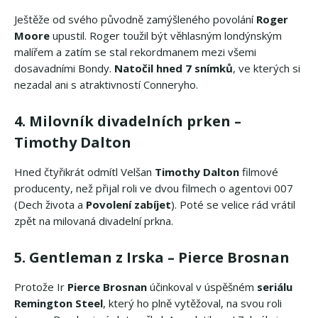
Ještěže od svého původně zamýšleného povolání
Roger
Moore
upustil. Roger toužil být věhlasným londýnským
malířem a zatím se stal rekordmanem mezi všemi
dosavadními Bondy.
Natočil hned 7 snímků
, ve kterých si
nezadal ani s atraktivností Conneryho.
4. Milovník divadelních prken –
Timothy Dalton
Hned čtyřikrát odmítl Velšan
Timothy Dalton
filmové
producenty, než přijal roli ve dvou filmech o agentovi 007
(Dech života a
Povolení zabíjet
). Poté se velice rád vrátil
zpět na milovaná divadelní prkna.
5. Gentleman z Irska – Pierce Brosnan
Protože Ir
Pierce Brosnan
účinkoval v úspěšném
seriálu
Remington Steel
, který ho plně vytěžoval, na svou roli