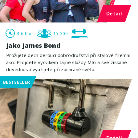
Detail
3-6 hod
15-300
Jako James Bond
Prožijete dech beroucí dobrodružství při stylové firemní
akci. Projdete výcvikem tajné služby MI6 a své získané
dovednosti využijete při záchraně světa.
BESTSELLER
Detail