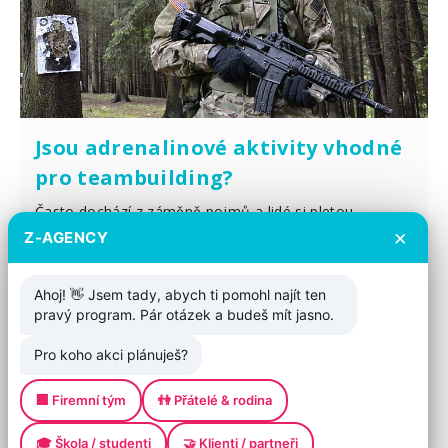
Jsou adrenalinové aktivity vhodné
pro teambuilding?
Často dochází z záměně pojmů a lidé si pletou
×
adrenalinové aktivity s teambuildingem. Adrenalinové
Z-AGENCY
aktivity mohou být pro firemní akce dobrou volbou, je
však dobré si uvědomit a promyslet několik aspektů.
Ahoj! 👋 Jsem tady, abych ti pomohl najít ten
pravý program. Pár otázek a budeš mít jasno.
Přečíst
Pro koho akci plánuješ?
Načíst další
🏢 Firemní tým
👫 Přátelé & rodina
🎓 Škola / studenti
🤝 Klienti / partneři