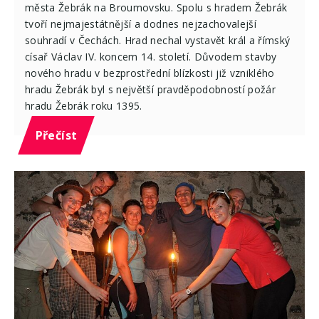
města Žebrák na Broumovsku. Spolu s hradem Žebrák
tvoří nejmajestátnější a dodnes nejzachovalejší
souhradí v Čechách. Hrad nechal vystavět král a římský
císař Václav IV. koncem 14. století. Důvodem stavby
nového hradu v bezprostřední blízkosti již vzniklého
hradu Žebrák byl s největší pravděpodobností požár
hradu Žebrák roku 1395.
Přečíst