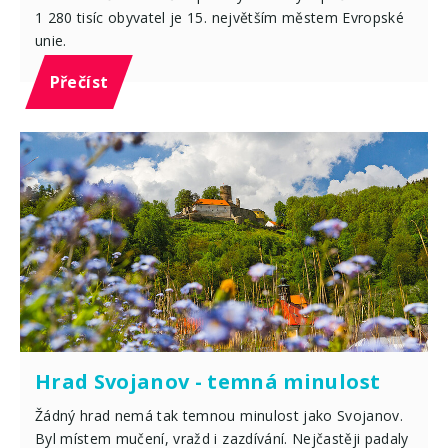
1 280 tisíc obyvatel je 15. největším městem Evropské
unie.
Přečíst
Hrad Svojanov - temná minulost
Žádný hrad nemá tak temnou minulost jako Svojanov.
Byl místem mučení, vražd i zazdívání. Nejčastěji padaly