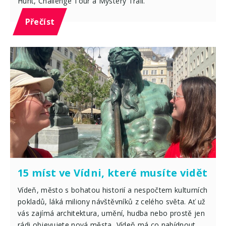
Hunt, Challenge Tour a Mystery Trail.
Přečíst
15 míst ve Vídni, které musíte vidět
Vídeň, město s bohatou historií a nespočtem kulturních
pokladů, láká miliony návštěvníků z celého světa. Ať už
vás zajímá architektura, umění, hudba nebo prostě jen
rádi objevujete nová města, Vídeň má co nabídnout.