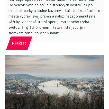
Od velkolepých paláců a historických kostelů až po
malebné parky a útulné kavárny – každé zákoutí tohoto
města vypráví svůj příběh a nabízí nezapomenutelné
zážitky. Vídeňská státní opera, Prater nebo třeba
světoznámý Schönbrunn – tato místa jsou jen
zlomkem toho, co Vídeň nabízí.
Přečíst