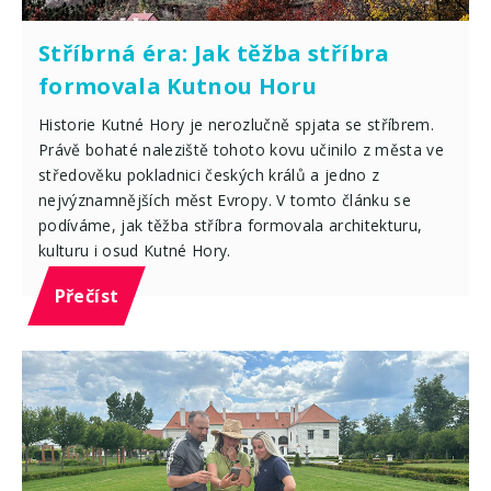
Stříbrná éra: Jak těžba stříbra
formovala Kutnou Horu
Historie Kutné Hory je nerozlučně spjata se stříbrem.
Právě bohaté naleziště tohoto kovu učinilo z města ve
středověku pokladnici českých králů a jedno z
nejvýznamnějších měst Evropy. V tomto článku se
podíváme, jak těžba stříbra formovala architekturu,
kulturu i osud Kutné Hory.
Přečíst