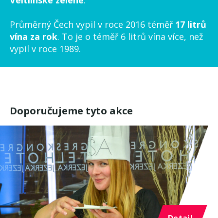
Průměrný Čech vypil v roce 2016 téměř
17 litrů
vína za rok
. To je o téměř 6 litrů vína více, než
vypil v roce 1989.
Doporučujeme tyto akce
Detail