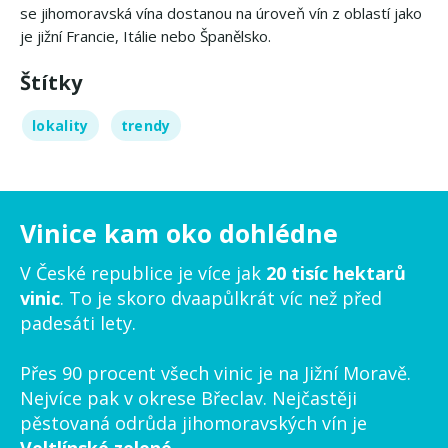
se jihomoravská vína dostanou na úroveň vín z oblastí jako
je jižní Francie, Itálie nebo Španělsko.
Štítky
lokality
trendy
Vinice kam oko dohlédne
V České republice je více jak
20 tisíc hektarů
vinic
. To je skoro dvaapůlkrát víc než před
padesáti lety.
Přes 90 procent všech vinic je na Jižní Moravě.
Nejvíce pak v okrese Břeclav. Nejčastěji
pěstovaná odrůda jihomoravských vín je
Veltlínské zelené
.