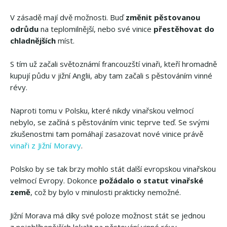
V zásadě mají dvě možnosti. Buď
změnit pěstovanou
odrůdu
na teplomilnější, nebo své vinice
přestěhovat do
chladnějších
míst.
S tím už začali světoznámí francouzští vinaři, kteří hromadně
kupují půdu v jižní Anglii, aby tam začali s pěstováním vinné
révy.
Naproti tomu v Polsku, které nikdy vinařskou velmocí
nebylo, se začíná s pěstováním vinic teprve teď. Se svými
zkušenostmi tam pomáhají zasazovat nové vinice právě
vinaři z Jižní Moravy
.
Polsko by se tak brzy mohlo stát další evropskou vinařskou
velmocí Evropy. Dokonce
požádalo o statut vinařské
země
, což by bylo v minulosti prakticky nemožné.
Jižní Morava má díky své poloze možnost stát se jednou
z nejoblíbenějších lokalit na pěstování vinné révy.