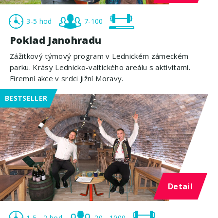
3-5 hod
7-100
Poklad Janohradu
Zážitkový týmový program v Lednickém zámeckém
parku. Krásy Lednicko-valtického areálu s aktivitami.
Firemní akce v srdci Jižní Moravy.
BESTSELLER
Detail
1,5 - 2 hod
20 - 1000