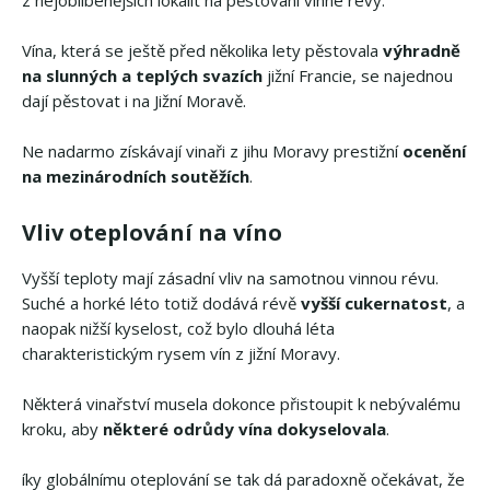
Vína, která se ještě před několika lety pěstovala
výhradně
na slunných a teplých svazích
jižní Francie, se najednou
dají pěstovat i na Jižní Moravě.
Ne nadarmo získávají vinaři z jihu Moravy prestižní
ocenění
na mezinárodních soutěžích
.
Vliv oteplování na víno
Vyšší teploty mají zásadní vliv na samotnou vinnou révu.
Suché a horké léto totiž dodává révě
vyšší cukernatost
, a
naopak nižší kyselost, což bylo dlouhá léta
charakteristickým rysem vín z jižní Moravy.
Některá vinařství musela dokonce přistoupit k nebývalému
kroku, aby
některé odrůdy vína dokyselovala
.
íky globálnímu oteplování se tak dá paradoxně očekávat, že