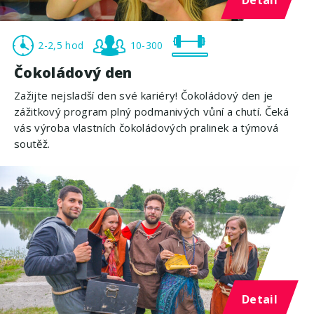
2-2,5 hod
10-300
Čokoládový den
Zažijte nejsladší den své kariéry! Čokoládový den je
zážitkový program plný podmanivých vůní a chutí. Čeká
vás výroba vlastních čokoládových pralinek a týmová
soutěž.
Detail