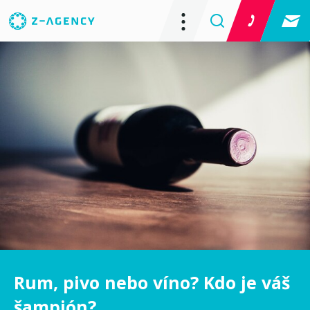
Rum, pivo nebo víno? Kdo je váš
šampión?