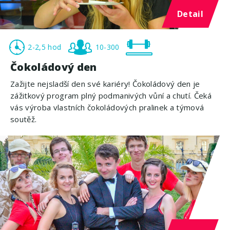
Detail
2-2,5 hod
10-300
Čokoládový den
Zažijte nejsladší den své kariéry! Čokoládový den je
zážitkový program plný podmanivých vůní a chutí. Čeká
vás výroba vlastních čokoládových pralinek a týmová
soutěž.