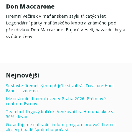
Don Maccarone
Firemní večírek v mafiánském stylu třicátých let.
Legendární párty mafiánského kmotra známého pod
přezdívkou Don Maccarone. Bujaré veselí, hazardní hry a
svůdné ženy.
Nejnovější
Sestavte firemní tým a přijďte si zahrát Treasure Hunt
Brno — zdarma!
Mezinárodní firemní eventy Praha 2026: Prémiové
centrum Evropy
Teambuildingový balíček: Venkovní hra + druhá akce s
50% slevou
Garantujeme náhradní indoor program pro vaši firemní
akci v případě špatného počasí