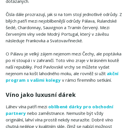
dotázaných.
Čísla dále prozrazují, jak si na tom stojí jednotlivé odrůdy. Z
bílých patří mezi nejoblíbenější odrůdy Pálava, Rulandské
šedé, Chardonnay, Sauvignon a Tramín červený. Mezi
červenými víny vede Modrý Portugal, který v závěsu
následuje Frankovka a Svatovavřinecké.
O Pálavu je velký zájem nejenom mezi Čechy, ale poptávka
po ní stoupá i v zahraničí. Toto víno zraje v krásném koutě
naší republiky. Pod Pavlovské vrchy se můžete vydat
nejenom na košt lahodného moku, ale rovněž si užít
akční
program s vašimi kolegy
v rámci firemního setkání.
Víno jako luxusní dárek
Láhev vína patří mezi
oblíbené dárky pro obchodní
partnery
nebo zaměstnance. Nemusíte být vždy
originální, lahví vína prostě nekdy neurazíte. Dobré víno
chutná nejlépe v kvalitním skle, čímž se nabízí možnost