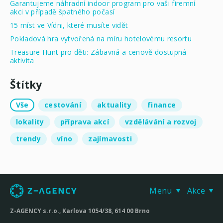
Garantujeme náhradní indoor program pro vaši firemní
akci v případě špatného počasí
15 míst ve Vídni, které musíte vidět
Pokladová hra vytvořená na míru hotelovému resortu
Treasure Hunt pro děti: Zábavná a cenově dostupná
aktivita
Štítky
Vše
cestování
aktuality
finance
lokality
příprava akcí
vzdělávání a rozvoj
trendy
víno
zajímavosti
Menu
Akce
Z-AGENCY s.r.o., Karlova 1054/38, 614 00 Brno