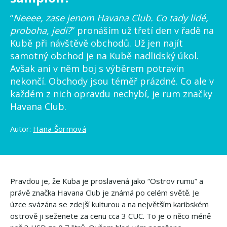
“
Neeee, zase jenom Havana Club. Co tady lidé,
proboha, jedí?
” pronáším už třetí den v řadě na
Kubě při návštěvě obchodů. Už jen najít
samotný obchod je na Kubě nadlidský úkol.
Avšak ani v něm boj s výběrem potravin
nekončí. Obchody jsou téměř prázdné. Co ale v
každém z nich opravdu nechybí, je rum značky
Havana Club.
Autor:
Hana Šormová
Pravdou je, že Kuba je proslavená jako “Ostrov rumu” a
právě značka Havana Club je známá po celém světě. Je
úzce svázána se zdejší kulturou a na největším karibském
ostrově ji seženete za cenu cca 3 CUC. To je o něco méně