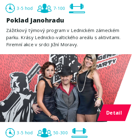
3-5 hod
7-100
Poklad Janohradu
Zážitkový týmový program v Lednickém zámeckém
parku. Krásy Lednicko-valtického areálu s aktivitami.
Firemní akce v srdci Jižní Moravy.
Detail
3-5 hod
50-300