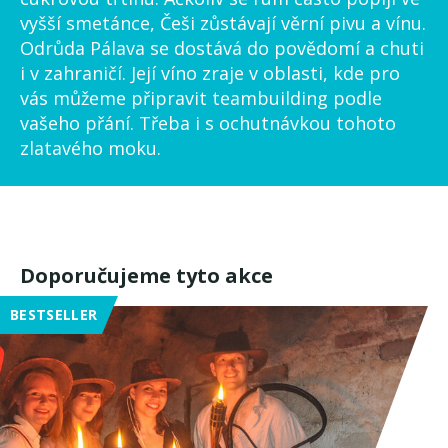
vyšší smetánce, Češi zůstávají věrní pivu a vínu.
Odrůda Pálava se dostává do povědomí a chuti
i v zahraničí. Její víno zraje v oblasti, kde pro
vás můžeme připravit teambuilding podle
vašeho přání. Třeba i s ochutnávkou tohoto
zlatavého moku.
Doporučujeme tyto akce
BESTSELLER