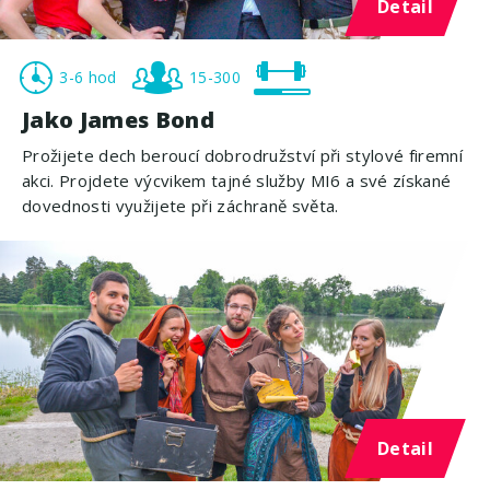
Detail
3-6 hod
15-300
Jako James Bond
Prožijete dech beroucí dobrodružství při stylové firemní
akci. Projdete výcvikem tajné služby MI6 a své získané
dovednosti využijete při záchraně světa.
Detail