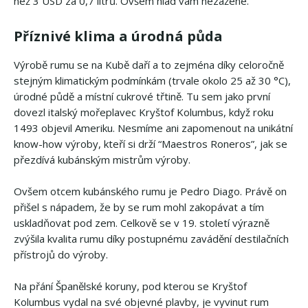
než 3 USD za 0,7 litrů. Ovšem hlad vám nezažene.
Příznivé klima a úrodná půda
Výrobě rumu se na Kubě daří a to zejména díky celoročně
stejným klimatickým podmínkám (trvale okolo 25 až 30 °C),
úrodné půdě a místní cukrové třtině. Tu sem jako první
dovezl italský mořeplavec Kryštof Kolumbus, když roku
1493 objevil Ameriku. Nesmíme ani zapomenout na unikátní
know-how výroby, kteří si drží “Maestros Roneros”, jak se
přezdívá kubánským mistrům výroby.
Ovšem otcem kubánského rumu je Pedro Diago. Právě on
přišel s nápadem, že by se rum mohl zakopávat a tím
uskladňovat pod zem. Celkově se v 19. století výrazně
zvýšila kvalita rumu díky postupnému zavádění destilačních
přístrojů do výroby.
Na přání Španělské koruny, pod kterou se Kryštof
Kolumbus vydal na své objevné plavby, je vyvinut rum