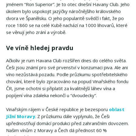
jménem “Ron Superior”. Je to otec dnešní Havany Club. Jeho
úkolem bylo uspokojit jazýčky náročnějšího královského
dvora ve Španělsku. O jeho popularitě svědčí i fakt, že po
roce 1860 se na celé Kubě nachází na 1000 lihovarů, které
se věnují jeho zrání a výrobě.
Ve víně hledej pravdu
Ačkoliv je rum Havana Club rozšířen dnes do celého světa.
Češi jsou známí pro své prvenství v konzumaci piva. Ale ani
víno nezůstává pozadu. Podle průzkumu spotřebitelského
chování, které bylo zpracováno na popud Vinařského fondu
ČR, jsme ochotni si připlatit za kvalitnější láhev vína a
popíjení vína zdaleka nekončí u “dvoudecky”.
Vinařským rájem v České republice je bezesporu
oblast
Jižní Moravy
. Z průzkumu dále vyplynulo, že Češi
upřednostňují domácí produkci před zahraničním dovozem.
Našim vínům z Moravy a Čech dá přednost 60 %