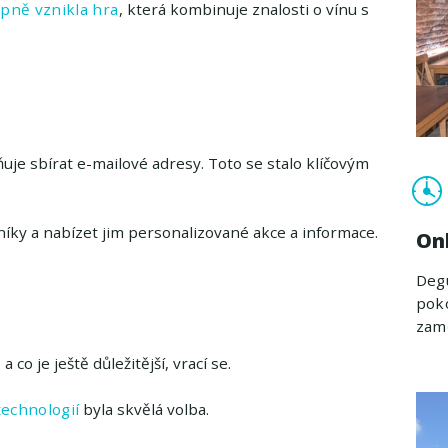
upně vznikla hra
, která kombinuje znalosti o vínu s
uje sbírat e-mailové adresy. Toto se stalo klíčovým
íky a nabízet jim personalizované akce a informace.
On
Degu
poko
zam
co je ještě důležitější, vrací se.
echnologií
byla skvělá volba.