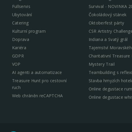
Fullservis
Survival - NOVINKA 2
Ubytování
Čokoládový stánek
Catering
Oktoberfest párty
Kulturní program
CSR Artistry Challeng
Doprava
Indiana a Svatý grál
Kariéra
Tajemství Moravskéh
GDPR
Charitativní Treasure
VOP
Mystery Trail
AI agenti a automatizace
Teambuilding s reflex
Treasure Hunt pro cestovní
Stavba hmyzích hotel
ruch
Online degustace ru
Web chráněn reCAPTCHA
Online degustace whi