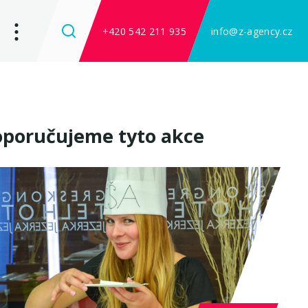
+420 542 211 935
info@z-agency.cz
poručujeme tyto akce