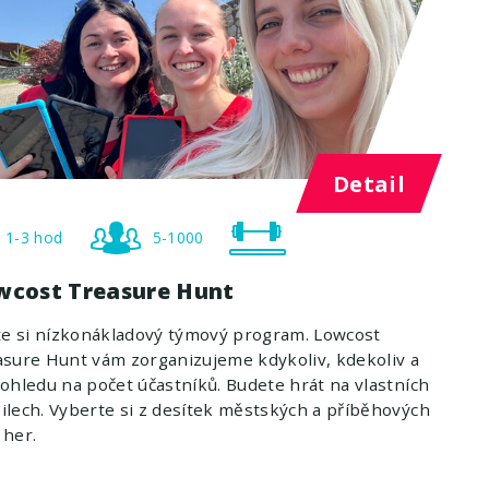
Detail
1-3 hod
5-1000
wcost Treasure Hunt
te si nízkonákladový týmový program. Lowcost
sure Hunt vám zorganizujeme kdykoliv, kdekoliv a
ohledu na počet účastníků. Budete hrát na vlastních
lech. Vyberte si z desítek městských a příběhových
 her.