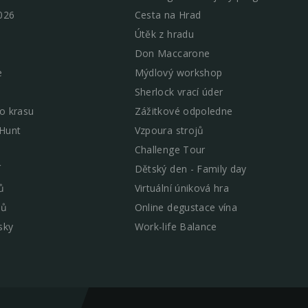
026
Cesta na Hrad
Útěk z hradu
Don Maccarone
e
Mýdlový workshop
Sherlock vrací úder
o krasu
Zážitkové odpoledne
 Hunt
Vzpoura strojů
Challenge Tour
í
Dětský den - Family day
ů
Virtuální úniková hra
mů
Online degustace vína
sky
Work-life Balance