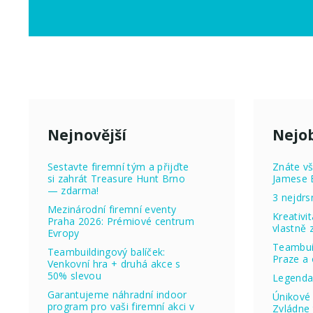
Nejnovější
Nejob
Sestavte firemní tým a přijďte
Znáte vš
si zahrát Treasure Hunt Brno
Jamese 
— zdarma!
3 nejdrs
Mezinárodní firemní eventy
Kreativi
Praha 2026: Prémiové centrum
vlastně
Evropy
Teambuil
Teambuildingový balíček:
Praze a 
Venkovní hra + druhá akce s
50% slevou
Legenda
Garantujeme náhradní indoor
Únikové 
program pro vaši firemní akci v
Zvládne 