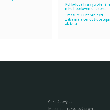
Pokladová hra vytvořená 
míru hotelovému resortu
Treasure Hunt pro děti:
Zábavná a cenově dostup
aktivita
Čokoládový den
e
Meetings - rozvojový program