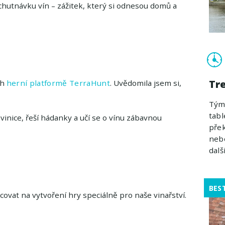
hutnávku vín – zážitek, který si odnesou domů a
Tr
ch
herní platformě TerraHunt
. Uvědomila jsem si,
Týmo
tabl
vinice, řeší hádanky a učí se o vínu zábavnou
přek
nebo
další
BES
ovat na vytvoření hry speciálně pro naše vinařství.