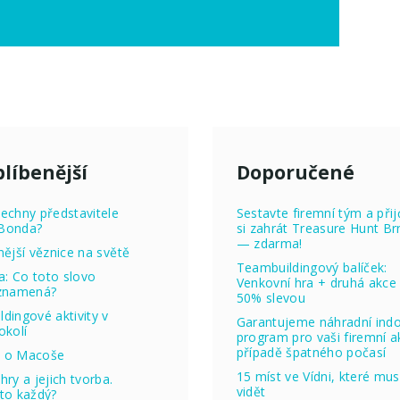
líbenější
Doporučené
echny představitele
Sestavte firemní tým a přij
Bonda?
si zahrát Treasure Hunt Br
— zdarma!
nější věznice na světě
Teambuildingový balíček:
ta: Co toto slovo
Venkovní hra + druhá akce
 znamená?
50% slevou
dingové aktivity v
Garantujeme náhradní ind
okolí
program pro vaši firemní ak
případě špatného počasí
 o Macoše
15 míst ve Vídni, které mus
hry a jejich tvorba.
vidět
to každý?