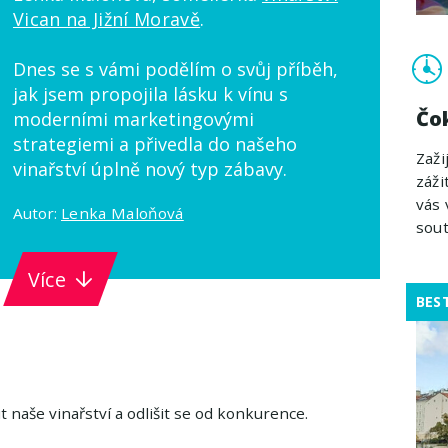
Vican na Jižní Moravě
.
Dnes se s vámi podělím o svůj příběh,
jak jsem propojila lásku k vínu s
Čo
moderními marketingovými
strategiemi a přivedla do našeho
Zaži
vinařství úplně nový typ zábavy.
záži
vás 
Autor:
Lenka Maloňová
sout
Více
BES
t naše vinařství a odlišit se od konkurence.