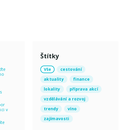
Štítky
Vše
cestování
ďte
no
aktuality
finance
lokality
příprava akcí
 s
vzdělávání a rozvoj
oor
trendy
víno
ci v
zajímavosti
íte