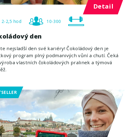
Detail
2-2,5 hod
10-300
koládový den
jte nejsladší den své kariéry! Čokoládový den je
tkový program plný podmanivých vůní a chutí. Čeká
výroba vlastních čokoládových pralinek a týmová
ěž.
TSELLER