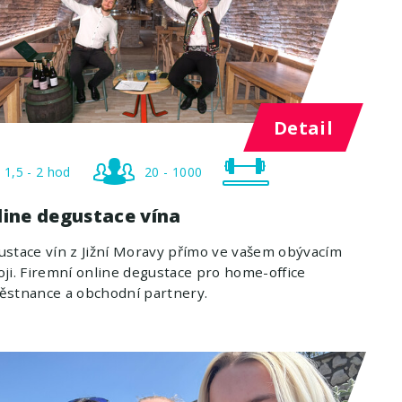
Detail
1,5 - 2 hod
20 - 1000
line degustace vína
stace vín z Jižní Moravy přímo ve vašem obývacím
ji. Firemní online degustace pro home-office
ěstnance a obchodní partnery.