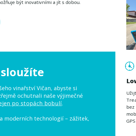
žňuje být inovativními a jít s dobou.
asloužíte
Lo
eho vinařství Vičan, abyste si
Užij
zřejmě ochutnali naše výjimečné
Trea
jen po stopách bobulí
.
bez 
mobi
 a moderních technologií – zážitek,
GPS