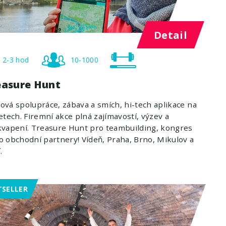
Detail
2-3 hod
10-1000
easure Hunt
vá spolupráce, zábava a smích, hi-tech aplikace na
etech. Firemní akce plná zajímavostí, výzev a
vapení. Treasure Hunt pro teambuilding, kongres
 obchodní partnery! Vídeň, Praha, Brno, Mikulov a
.
TSELLER