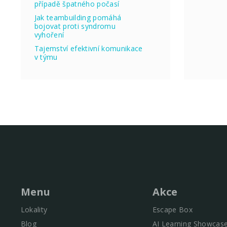
případě špatného počasí
Jak teambuilding pomáhá
bojovat proti syndromu
vyhoření
Tajemství efektivní komunikace
v týmu
Menu
Akce
Lokality
Escape Box
Blog
AI Learning Showcas