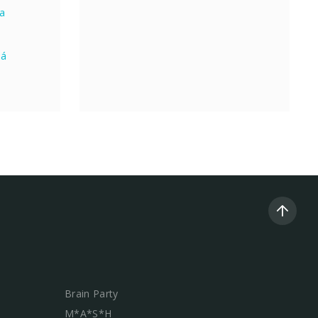
na
ná
Brain Party
M*A*S*H