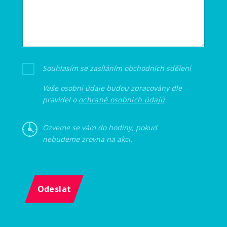
Souhlasím se zasíláním obchodních sdělení
Vaše osobní údaje budou zpracovány dle
pravidel o
ochraně osobních údajů
Ozveme se vám do hodiny, pokud
nebudeme zrovna na akci.
Odeslat