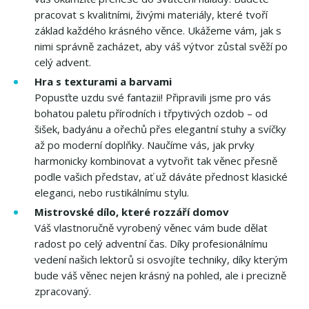
pracovat s kvalitními, živými materiály, které tvoří
základ každého krásného věnce. Ukážeme vám, jak s
nimi správně zacházet, aby váš výtvor zůstal svěží po
celý advent.
Hra s texturami a barvami
Popusťte uzdu své fantazii! Připravili jsme pro vás
bohatou paletu přírodních i třpytivých ozdob – od
šišek, badyánu a ořechů přes elegantní stuhy a svíčky
až po moderní doplňky. Naučíme vás, jak prvky
harmonicky kombinovat a vytvořit tak věnec přesně
podle vašich představ, ať už dáváte přednost klasické
eleganci, nebo rustikálnímu stylu.
Mistrovské dílo, které rozzáří domov
Váš vlastnoručně vyrobený věnec vám bude dělat
radost po celý adventní čas. Díky profesionálnímu
vedení našich lektorů si osvojíte techniky, díky kterým
bude váš věnec nejen krásný na pohled, ale i precizně
zpracovaný.