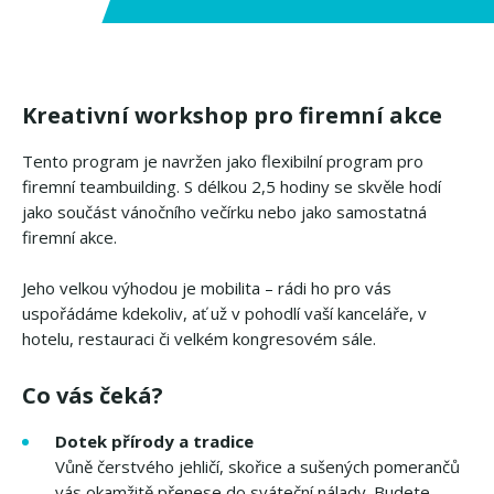
Kreativní workshop pro firemní akce
Tento program je navržen jako flexibilní program pro
firemní teambuilding. S délkou 2,5 hodiny se skvěle hodí
jako součást vánočního večírku nebo jako samostatná
firemní akce.
Jeho velkou výhodou je mobilita – rádi ho pro vás
uspořádáme kdekoliv, ať už v pohodlí vaší kanceláře, v
hotelu, restauraci či velkém kongresovém sále.
Co vás čeká?
Dotek přírody a tradice
Vůně čerstvého jehličí, skořice a sušených pomerančů
vás okamžitě přenese do sváteční nálady. Budete