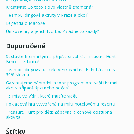
Kreativita: Co toto slovo vlastně znamená?
Teambuildingové aktivity v Praze a okolí
Legenda o Macoše
Únikové hry a jejich tvorba. Zvládne to každý?
Doporučené
Sestavte firemní tým a přijďte si zahrát Treasure Hunt
Brno — zdarma!
Teambuildingový balíček: Venkovní hra + druhá akce s
50% slevou
Garantujeme náhradní indoor program pro vaši firemní
akci v případě špatného počasí
15 míst ve Vídni, které musíte vidět
Pokladová hra vytvořená na míru hotelovému resortu
Treasure Hunt pro děti: Zábavná a cenově dostupná
aktivita
Štítky