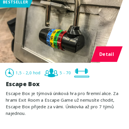
BESTSELLER
Detail
1,5 - 2,0 hod
5 - 70
Escape Box
Escape Box je týmová úniková hra pro firemní akce. Za
hrami Exit Room a Escape Game už nemusíte chodit,
Escape Box přijede za vámi. Únikovka až pro 7 týmů
najednou.