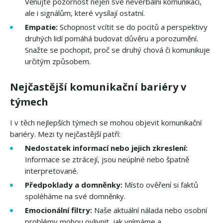
Věnujte pozornost nejen své neverbální komunikaci,
ale i signálům, které vysílají ostatní.
Empatie:
Schopnost vcítit se do pocitů a perspektivy
druhých lidí pomáhá budovat důvěru a porozumění.
Snažte se pochopit, proč se druhý chová či komunikuje
určitým způsobem.
Nejčastější komunikační bariéry v
týmech
I v těch nejlepších týmech se mohou objevit komunikační
bariéry. Mezi ty nejčastější patří:
Nedostatek informací nebo jejich zkreslení:
Informace se ztrácejí, jsou neúplné nebo špatně
interpretované.
Předpoklady a domněnky:
Místo ověření si faktů
spoléháme na své domněnky.
Emocionální filtry:
Naše aktuální nálada nebo osobní
problémy mohou ovlivnit, jak vnímáme a