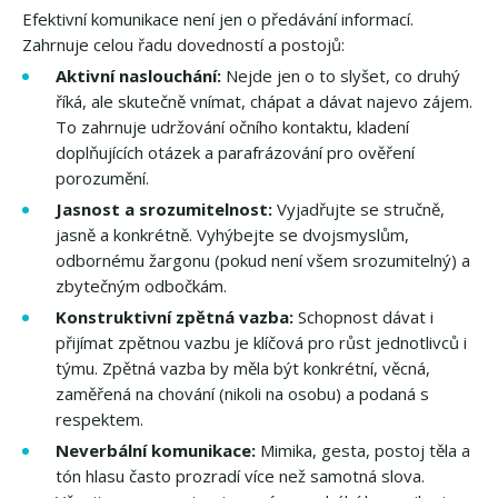
Efektivní komunikace není jen o předávání informací.
Zahrnuje celou řadu dovedností a postojů:
Aktivní naslouchání:
Nejde jen o to slyšet, co druhý
říká, ale skutečně vnímat, chápat a dávat najevo zájem.
To zahrnuje udržování očního kontaktu, kladení
doplňujících otázek a parafrázování pro ověření
porozumění.
Jasnost a srozumitelnost:
Vyjadřujte se stručně,
jasně a konkrétně. Vyhýbejte se dvojsmyslům,
odbornému žargonu (pokud není všem srozumitelný) a
zbytečným odbočkám.
Konstruktivní zpětná vazba:
Schopnost dávat i
přijímat zpětnou vazbu je klíčová pro růst jednotlivců i
týmu. Zpětná vazba by měla být konkrétní, věcná,
zaměřená na chování (nikoli na osobu) a podaná s
respektem.
Neverbální komunikace:
Mimika, gesta, postoj těla a
tón hlasu často prozradí více než samotná slova.