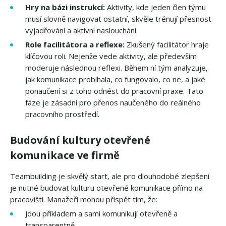
Hry na bázi instrukcí:
Aktivity, kde jeden člen týmu
musí slovně navigovat ostatní, skvěle trénují přesnost
vyjadřování a aktivní naslouchání.
Role facilitátora a reflexe:
Zkušený facilitátor hraje
klíčovou roli. Nejenže vede aktivity, ale především
moderuje následnou reflexi. Během ní tým analyzuje,
jak komunikace probíhala, co fungovalo, co ne, a jaké
ponaučení si z toho odnést do pracovní praxe. Tato
fáze je zásadní pro přenos naučeného do reálného
pracovního prostředí.
Budování kultury otevřené
komunikace ve firmě
Teambuilding je skvělý start, ale pro dlouhodobé zlepšení
je nutné budovat kulturu otevřené komunikace přímo na
pracovišti. Manažeři mohou přispět tím, že:
Jdou příkladem a sami komunikují otevřeně a
transparentně.