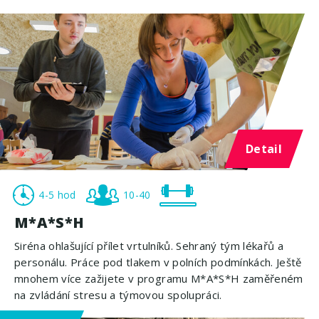
Detail
4-5 hod
10-40
M*A*S*H
Siréna ohlašující přílet vrtulníků. Sehraný tým lékařů a
personálu. Práce pod tlakem v polních podmínkách. Ještě
mnohem více zažijete v programu M*A*S*H zaměřeném
na zvládání stresu a týmovou spolupráci.