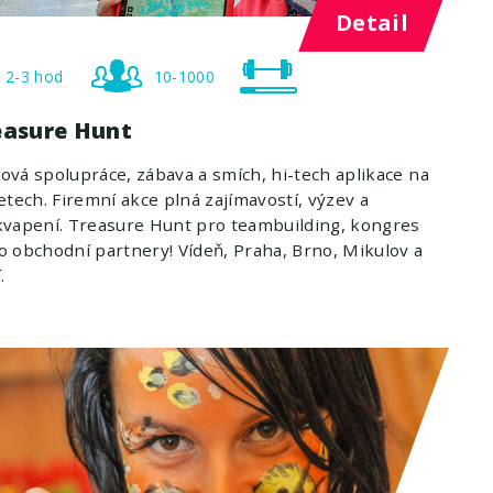
Detail
2-3 hod
10-1000
easure Hunt
vá spolupráce, zábava a smích, hi-tech aplikace na
etech. Firemní akce plná zajímavostí, výzev a
vapení. Treasure Hunt pro teambuilding, kongres
 obchodní partnery! Vídeň, Praha, Brno, Mikulov a
.