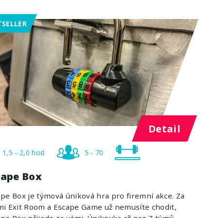
TSELLER
Detail
1,5 - 2,0 hod
5 - 70
cape Box
pe Box je týmová úniková hra pro firemní akce. Za
i Exit Room a Escape Game už nemusíte chodit,
pe Box přijede za vámi. Únikovka až pro 7 týmů