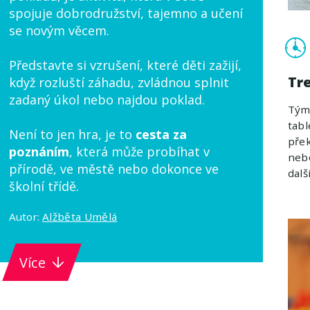
spojuje dobrodružství, tajemno a učení
se novým věcem.
Představte si vzrušení, které děti zažijí,
Tr
když rozluští záhadu, zvládnou splnit
zadaný úkol nebo najdou poklad.
Týmo
tabl
Není to jen hra, je to
cesta za
přek
poznáním
, která může probíhat v
nebo
přírodě, ve městě nebo dokonce ve
další
školní třídě.
Autor:
Alžběta Umělá
Více