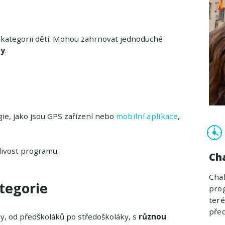
 kategorii dětí. Mohou zahrnovat jednoduché
vy
.
gie, jako jsou GPS zařízení nebo
mobilní aplikace
,
livost programu.
Ch
Chal
tegorie
pro
teré
pře
, od předškoláků po středoškoláky, s
různou