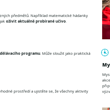
různých předmětů. Například matematické hádanky
jak
oživit aktuálně probírané učivo
.
zdělávacího programu
. Může sloužit jako praktická
My
Myst
akce
přip
 vhodné prostředí a ujistěte se, že všechny aktivity
výzv