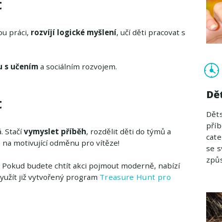
t
u práci,
rozvíjí logické myšlení
, učí děti pracovat s
u s učením
a sociálním rozvojem.
Dě
t
Děts
příb
 Stačí
vymyslet příběh
, rozdělit děti do týmů a
cate
 na motivující odměnu pro vítěze!
se 
způ
 Pokud budete chtít akci pojmout moderně, nabízí
yužít již vytvořený program
Treasure Hunt pro