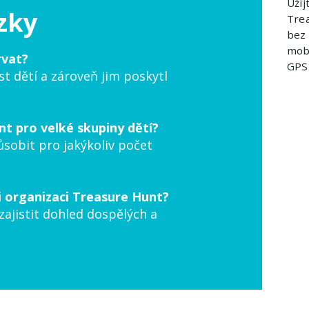
Užij
zky
Trea
bez 
mobi
rvat?
GPS
st dětí a zároveň jim poskytl
t pro velké skupiny dětí?
způsobit pro jakýkoliv počet
i organizaci Treasure Hunt?
zajistit dohled dospělých a