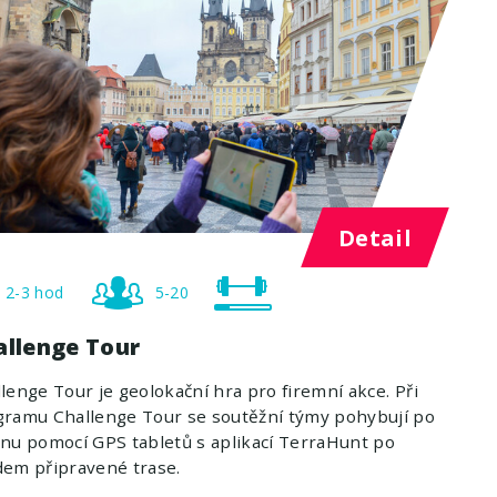
Detail
2-3 hod
5-20
allenge Tour
lenge Tour je geolokační hra pro firemní akce. Při
gramu Challenge Tour se soutěžní týmy pohybují po
nu pomocí GPS tabletů s aplikací TerraHunt po
dem připravené trase.