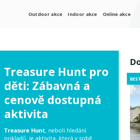
Outdoor akce
Indoor akce
Online akce
Do
Treasure Hunt pro
BES
děti: Zábavná a
cenově dostupná
aktivita
Treasure Hunt
, neboli hledání
pokladů, je aktivita, která v sobě