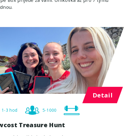
ednou.
Detail
1-3 hod
5-1000
wcost Treasure Hunt