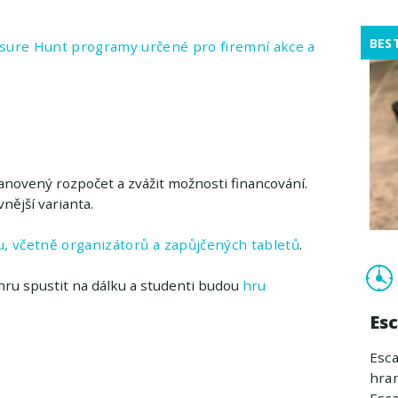
BES
sure Hunt programy určené pro firemní akce a
tanovený rozpočet a zvážit možnosti financování.
nější varianta.
, včetně organizátorů a zapůjčených tabletů
.
hru spustit na dálku a studenti budou
hru
Es
Esca
hram
Esca