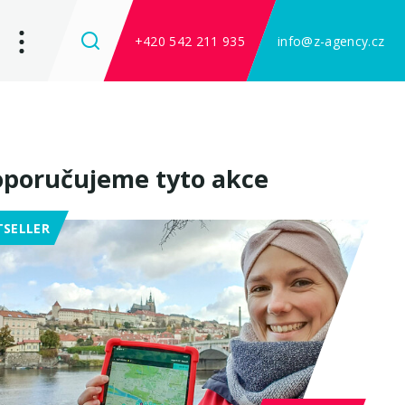
+420 542 211 935
info@z-agency.cz
poručujeme tyto akce
TSELLER