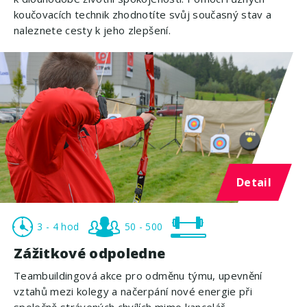
koučovacích technik zhodnotíte svůj současný stav a
naleznete cesty k jeho zlepšení.
Detail
3 - 4 hod
50 - 500
Zážitkové odpoledne
Teambuildingová akce pro odměnu týmu, upevnění
vztahů mezi kolegy a načerpání nové energie při
společně strávených chvílích mimo kancelář.