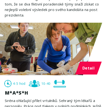
tom, že se dva fiktivní poradenské týmy snaží získat co
nejlepší volební výsledek pro svého kandidáta na post
prezidenta.
Detail
4-5 hod
10-40
M*A*S*H
Siréna ohlašující přílet vrtulníků. Sehraný tým lékařů a
personálu. Práce pod tlakem v polních podmínkách. Ještě