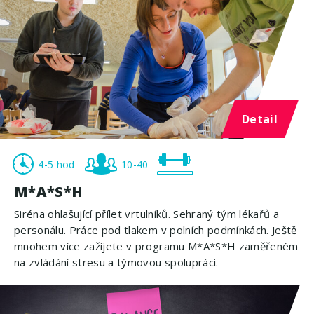
Detail
4-5 hod
10-40
M*A*S*H
Siréna ohlašující přílet vrtulníků. Sehraný tým lékařů a
personálu. Práce pod tlakem v polních podmínkách. Ještě
mnohem více zažijete v programu M*A*S*H zaměřeném
na zvládání stresu a týmovou spolupráci.