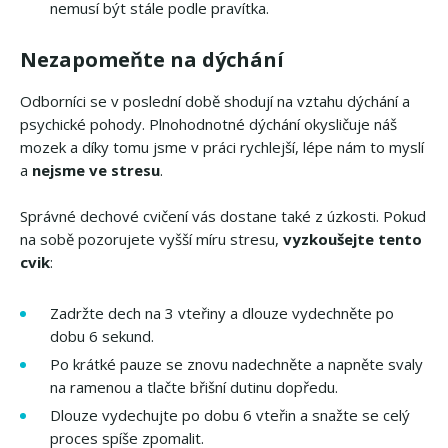
nemusí být stále podle pravítka.
Nezapomeňte na dýchání
Odborníci se v poslední době shodují na vztahu dýchání a
psychické pohody. Plnohodnotné dýchání okysličuje náš
mozek a díky tomu jsme v práci rychlejší, lépe nám to myslí
a
nejsme ve stresu
.
Správné dechové cvičení vás dostane také z úzkosti. Pokud
na sobě pozorujete vyšší míru stresu,
vyzkoušejte tento
cvik
:
Zadržte dech na 3 vteřiny a dlouze vydechněte po
dobu 6 sekund.
Po krátké pauze se znovu nadechněte a napněte svaly
na ramenou a tlačte břišní dutinu dopředu.
Dlouze vydechujte po dobu 6 vteřin a snažte se celý
proces spíše zpomalit.