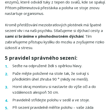
enzymů, které odvádí tuky z tepen do svalů, kde se spalují.
Přitom pětiminutová přestávka a poloha ve stoje znovu
nastartuje organismus.
Kromě přetěžování meziobratlových plotének má špatné
sezení vliv i na naši psychiku. Stlačujeme si dýchací cesty a
sami si bráníme v plnohodnotném dýchání
. Tím
zabraňujeme přístupu kyslíku do mozku a zvyšujeme riziko
úzkostí a stresu.
5 pravidel správného sezení:
Seďte na odpružené židli s opěrkou hlavy.
Paže mějte položené na stole tak, že svírají s
předloktím úhel zhruba 90 ° (nikdy ne menší).
Horní okraj monitoru si nastavte do výše očí a do
vzdálenosti alespoň 50 cm.
Pravidelně střídejte polohu v sedě a ve stoje.
Při sezení pravidelně měňte polohu – vaše záda