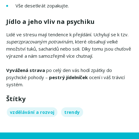
​Vše desetkrát zopakujte.
Jídlo a jeho vliv na psychiku
Lidé ve stresu mají tendence k přejídání. Uchylují se k tzv.
superzpracovaným potravinám
, které obsahují velké
množství tuků, sacharidů nebo soli. Díky tomu jsou chuťově
výrazné a nám samozřejmě více chutnají.
Vyvážená strava
po celý den vás hodí zpátky do
psychické pohody –
pestrý jídelníček
ocení i váš trávicí
systém.
Štítky
vzdělávání a rozvoj
trendy