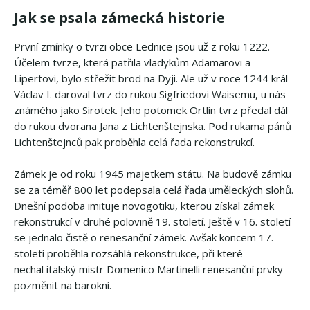
Jak se psala zámecká historie
První zmínky o tvrzi obce Lednice jsou už z roku 1222.
Účelem tvrze, která patřila vladykům Adamarovi a
Lipertovi, bylo střežit brod na Dyji. Ale už v roce 1244 král
Václav I. daroval tvrz do rukou Sigfriedovi Waisemu, u nás
známého jako Sirotek. Jeho potomek Ortlín tvrz předal dál
do rukou dvorana Jana z Lichtenštejnska. Pod rukama pánů
Lichtenštejnců pak proběhla celá řada rekonstrukcí.
Zámek je od roku 1945 majetkem státu. Na budově zámku
se za téměř 800 let podepsala celá řada uměleckých slohů.
Dnešní podoba imituje novogotiku, kterou získal zámek
rekonstrukcí v druhé polovině 19. století. Ještě v 16. století
se jednalo čistě o renesanční zámek. Avšak koncem 17.
století proběhla rozsáhlá rekonstrukce, při které
nechal italský mistr Domenico Martinelli renesanční prvky
pozměnit na barokní.