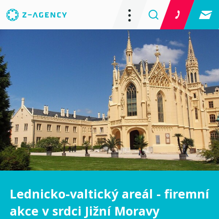
Lednicko-valtický areál - firemní
akce v srdci Jižní Moravy