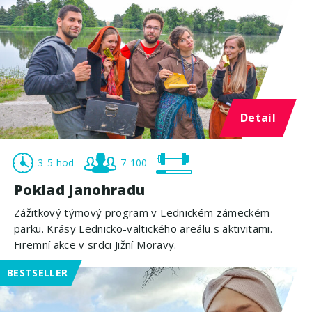
Detail
3-5 hod
7-100
Poklad Janohradu
Zážitkový týmový program v Lednickém zámeckém
parku. Krásy Lednicko-valtického areálu s aktivitami.
Firemní akce v srdci Jižní Moravy.
BESTSELLER