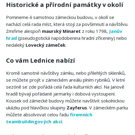
Historické a přírodní památky v okolí
Pomineme-li samotnou zámeckou budovu, v okolí se
nachází celá rada míst, která stojí za povšimnutí a návštěvu.
Zmiňme alespoň
maurský Minaret
z roku 1798,
Janův
hrad
(pseudogotická napodobenina hradní zříceniny) nebo
nedaleký
Lovecký zámeček
.
Co vám Lednice nabízí
Kromě samotné návštěvy zámku, nebo přilehlých skleníků,
se můžete projít v zámeckém areálu plním rybníků. V letní
sezóně se zde pořádá celá řada kulturních akcí. Na Janově
hradě bývají pořádané jarmarky i dobová vystoupení.
Kousek od zámecké budovy můžete navštívit sokolnickou
ukázku pod hlavičkou skupiny
Zayferus
. V zámeckém parku
můžete absolvovat celou řadu
firemních
teambuildingových akcí
.