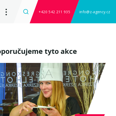
+420 542 211 935
info@z-agency.cz
poručujeme tyto akce