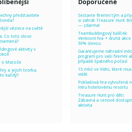
líbenější
Doporučené
echny představitele
Sestavte firemní tým a přij
Bonda?
si zahrát Treasure Hunt Br
— zdarma!
nější věznice na světě
Teambuildingový balíček:
ta: Co toto slovo
Venkovní hra + druhá akce
 znamená?
50% slevou
dingové aktivity v
Garantujeme náhradní ind
okolí
program pro vaši firemní ak
případě špatného počasí
 o Macoše
15 míst ve Vídni, které mus
hry a jejich tvorba.
vidět
to každý?
Pokladová hra vytvořená 
míru hotelovému resortu
Treasure Hunt pro děti:
Zábavná a cenově dostup
aktivita