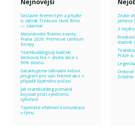
Nejnovější
Nejob
Sestavte firemní tým a přijďte
Znáte vš
si zahrát Treasure Hunt Brno
Jamese 
— zdarma!
3 nejdrs
Mezinárodní firemní eventy
Kreativi
Praha 2026: Prémiové centrum
vlastně
Evropy
Teambuil
Teambuildingový balíček:
Praze a 
Venkovní hra + druhá akce s
50% slevou
Legenda
Garantujeme náhradní indoor
Únikové 
program pro vaši firemní akci v
Zvládne 
případě špatného počasí
Jak teambuilding pomáhá
bojovat proti syndromu
vyhoření
Tajemství efektivní komunikace
v týmu