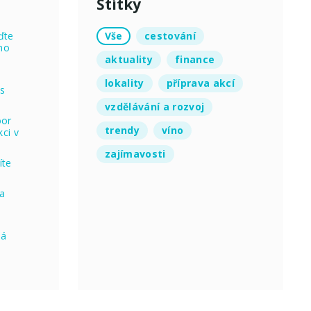
Štítky
Vše
cestování
ďte
no
aktuality
finance
lokality
příprava akcí
 s
vzdělávání a rozvoj
oor
trendy
víno
ci v
zajímavosti
íte
na
ná