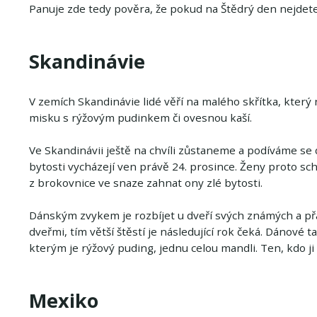
Panuje zde tedy pověra, že pokud na Štědrý den nejdete
Skandinávie
V zemích Skandinávie lidé věří na malého skřítka, který
misku s rýžovým pudinkem či ovesnou kaší.
Ve Skandinávii ještě na chvíli zůstaneme a podíváme se d
bytosti vycházejí ven právě 24. prosince. Ženy proto scho
z brokovnice ve snaze zahnat ony zlé bytosti.
Dánským zvykem je rozbíjet u dveří svých známých a přá
dveřmi, tím větší štěstí je následující rok čeká. Dánov
kterým je rýžový puding, jednu celou mandli. Ten, kdo j
Mexiko