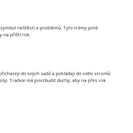
ako symbol neštěstí a problémů. Tyto trámy poté
 na příští rok.
 přicházejí do svých sadů a pokládají do vidlic stromů
lijí. Tradice má povzbudit duchy, aby na přes rok