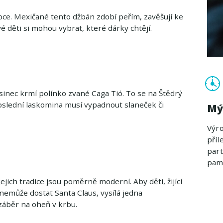
ce. Mexičané tento džbán zdobí peřím, zavěšují ke
é děti si mohou vybrat, které dárky chtějí.
osinec krmí polínko zvané Caga Tió. To se na Štědrý
oslední laskomina musí vypadnout slaneček či
Mý
Výr
příl
part
pamá
jejich tradice jsou poměrně moderní. Aby děti, žijící
nemůže dostat Santa Claus, vysílá jedna
 záběr na oheň v krbu.