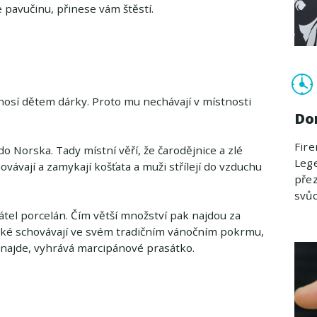
 pavučinu, přinese vám štěstí.
 nosí dětem dárky. Proto mu nechávají v místnosti
Do
Fire
o Norska. Tady místní věří, že čarodějnice a zlé
Leg
vávají a zamykají košťata a muži střílejí do vzduchu
přez
svů
tel porcelán. Čím větší množství pak najdou za
é také schovávají ve svém tradičním vánočním pokrmu,
i najde, vyhrává marcipánové prasátko.