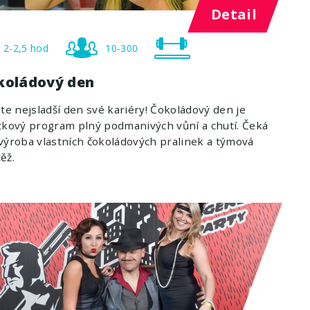
Detail
2-2,5 hod
10-300
koládový den
jte nejsladší den své kariéry! Čokoládový den je
tkový program plný podmanivých vůní a chutí. Čeká
výroba vlastních čokoládových pralinek a týmová
ěž.