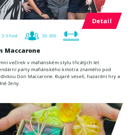
Detail
3-5 hod
50-300
n Maccarone
mní večírek v mafiánském stylu třicátých let.
endární párty mafiánského kmotra známého pod
dívkou Don Maccarone. Bujaré veselí, hazardní hry a
dné ženy.