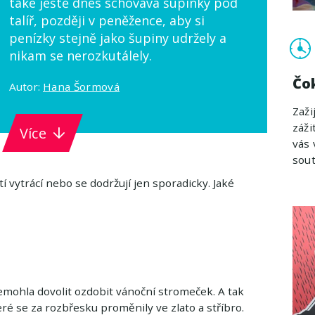
také ještě dnes schovává šupinky pod
talíř, později v peněžence, aby si
penízky stejně jako šupiny udržely a
nikam se nerozkutálely.
Čo
Autor:
Hana Šormová
Zaži
záži
Více
vás 
sout
vytrácí nebo se dodržují jen sporadicky. Jaké
nemohla dovolit ozdobit vánoční stromeček. A tak
teré se za rozbřesku proměnily ve zlato a stříbro.