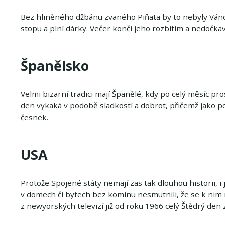
Bez hliněného džbánu zvaného Piňata by to nebyly Váno
stopu a plní dárky. Večer končí jeho rozbitím a nedočkav
Španělsko
Velmi bizarní tradici mají Španělé, kdy po celý měsíc pr
den vykaká v podobě sladkostí a dobrot, přičemž jako p
česnek.
USA
Protože Spojené státy nemají zas tak dlouhou historii, i 
v domech či bytech bez komínu nesmutnili, že se k nim 
z newyorských televizí již od roku 1966 celý Štědrý den