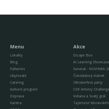
Menu
Akce
Lokality
Escape Box
Blog
AI Learning Showcas
Fullservis
Survival - NOVINKA 2
Ubytování
Čokoládový stánek
Catering
Oktoberfest párty
Kulturní program
CSR Artistry Challeng
Doprava
Indiana a Svatý grál
Kariéra
Tajemství Moravskéh