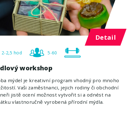
Detail
2-2,5 hod
5-60
dlový workshop
oba mýdel je kreativní program vhodný pro mnoho
ežitostí. Vaši zaměstnanci, jejich rodiny či obchodní
neři jistě ocení možnost vytvořit si a odnést na
tku vlastnoručně vyrobená přírodní mýdla.