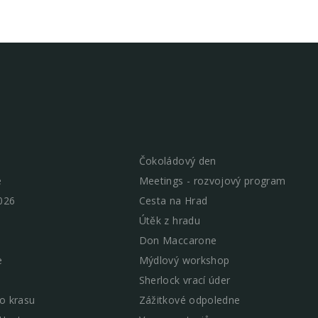
Čokoládový den
e
Meetings - rozvojový program
026
Cesta na Hrad
Útěk z hradu
Don Maccarone
e
Mýdlový workshop
Sherlock vrací úder
o krasu
Zážitkové odpoledne