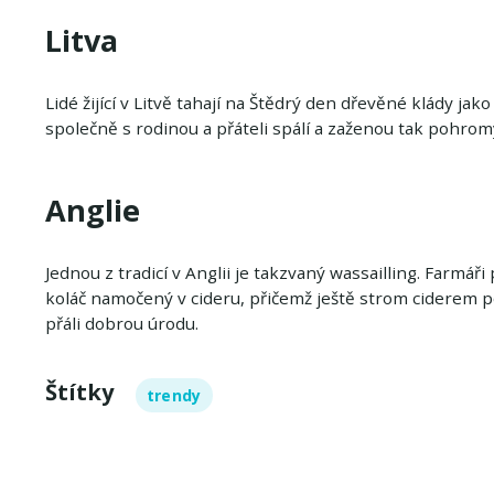
Litva
Lidé žijící v Litvě tahají na Štědrý den dřevěné klády j
společně s rodinou a přáteli spálí a zaženou tak pohromy
Anglie
Jednou z tradicí v Anglii je takzvaný wassailling. Farmáři
koláč namočený v cideru, přičemž ještě strom ciderem po
přáli dobrou úrodu.
Štítky
trendy