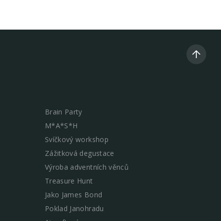
Brain Party
M*A*S*H
Svíčkový workshop
Zážitková degustace
Výroba adventních věnců
Treasure Hunt
Jako James Bond
Poklad Janohradu