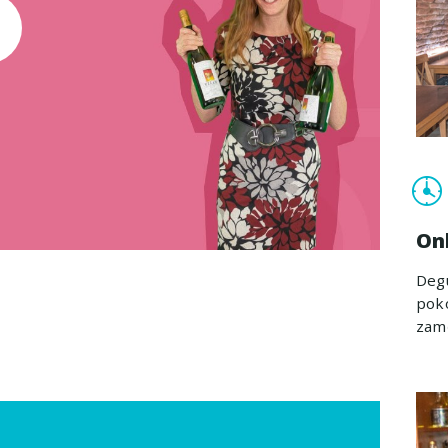
On
Degu
poko
zam