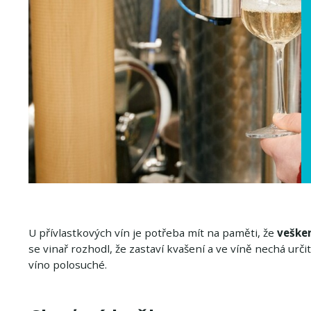
U přívlastkových vín je potřeba mít na paměti, že
vešker
se vinař rozhodl, že zastaví kvašení a ve víně nechá ur
víno polosuché.