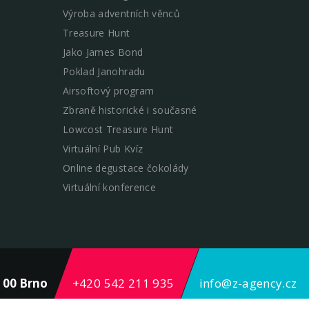
Výroba adventních věnců
Treasure Hunt
Jako James Bond
Poklad Janohradu
Airsoftový program
Zbraně historické i současné
Lowcost Treasure Hunt
Virtuální Pub Kvíz
Online degustace čokolády
Virtuální konference
4 00 Brno
+420 542 211 935
info@z-agency.cz