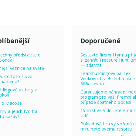
líbenější
Doporučené
echny představitele
Sestavte firemní tým a přij
Bonda?
si zahrát Treasure Hunt Br
— zdarma!
nější věznice na světě
Teambuildingový balíček:
ta: Co toto slovo
Venkovní hra + druhá akce
 znamená?
50% slevou
dingové aktivity v
Garantujeme náhradní ind
okolí
program pro vaši firemní ak
případě špatného počasí
 o Macoše
15 míst ve Vídni, které mus
hry a jejich tvorba.
vidět
to každý?
Pokladová hra vytvořená 
míru hotelovému resortu