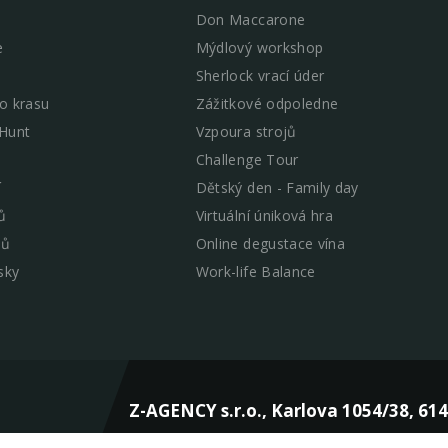
Don Maccarone
e
Mýdlový workshop
Sherlock vrací úder
o krasu
Zážitkové odpoledne
 Hunt
Vzpoura strojů
Challenge Tour
í
Dětský den - Family day
ů
Virtuální úniková hra
mů
Online degustace vína
sky
Work-life Balance
Z-AGENCY s.r.o., Karlova 1054/38, 61