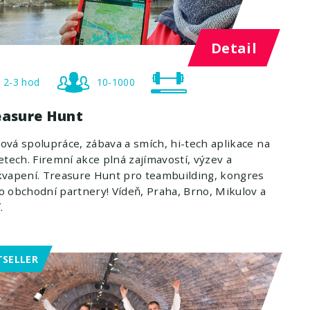
Detail
2-3 hod
10-1000
easure Hunt
vá spolupráce, zábava a smích, hi-tech aplikace na
etech. Firemní akce plná zajímavostí, výzev a
vapení. Treasure Hunt pro teambuilding, kongres
 obchodní partnery! Vídeň, Praha, Brno, Mikulov a
.
TSELLER