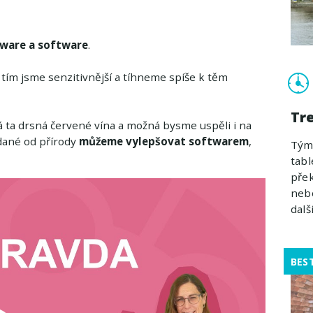
ware a software
.
, tím jsme senzitivnější a tíhneme spíše k těm
Tr
 ta drsná červené vína a možná bysme uspěli i na
 dané od přírody
můžeme vylepšovat softwarem
,
Týmo
tabl
přek
nebo
další
BES