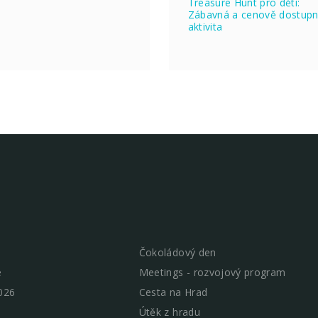
Treasure Hunt pro děti:
Zábavná a cenově dostup
aktivita
Čokoládový den
e
Meetings - rozvojový program
026
Cesta na Hrad
Útěk z hradu