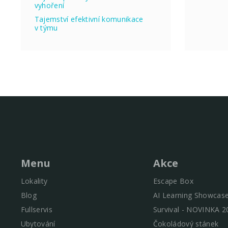
vyhoření
Tajemství efektivní komunikace
v týmu
Menu
Akce
Lokality
Escape Box
Blog
AI Learning Showcas
Fullservis
Survival - NOVINKA 2
Ubytování
Čokoládový stánek