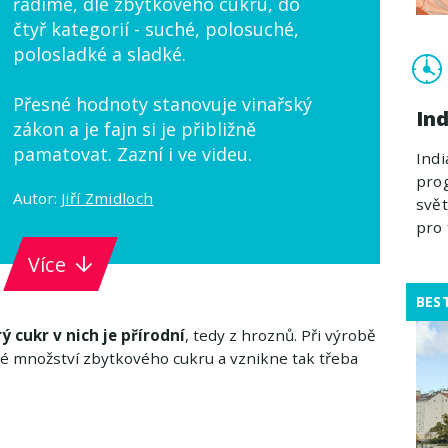
řadíme, dle zbytkového cukru, do
čtyř kategorií - suché, polosuché,
polosladké a sladké.
Přesné hodnoty stanovuje vinařský
Ind
zákon a je fajn si je přibližně
pamatovat. Zazní i ve videu.
Indi
prog
Autor:
Jiří Zmidloch
svět
pro 
Více
BES
ý cukr v nich je přírodní
, tedy z hroznů. Při výrobě
čité množství zbytkového cukru a vznikne tak třeba