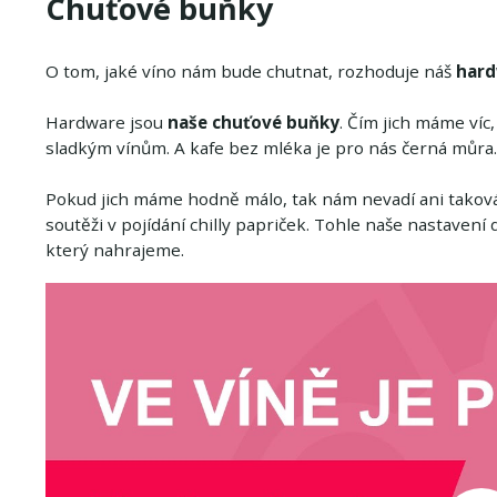
Chuťové buňky
O tom, jaké víno nám bude chutnat, rozhoduje náš
hard
Hardware jsou
naše chuťové buňky
. Čím jich máme víc
sladkým vínům. A kafe bez mléka je pro nás černá můra.
Pokud jich máme hodně málo, tak nám nevadí ani taková
soutěži v pojídání chilly papriček. Tohle naše nastavení
který nahrajeme.