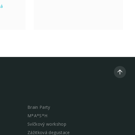
ná
Brain Party
M*A*S*H
Svíčkový workshop
Zážitková degustace