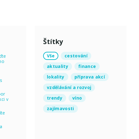
Štítky
Vše
cestování
ďte
no
aktuality
finance
lokality
příprava akcí
 s
vzdělávání a rozvoj
oor
trendy
víno
ci v
zajímavosti
íte
na