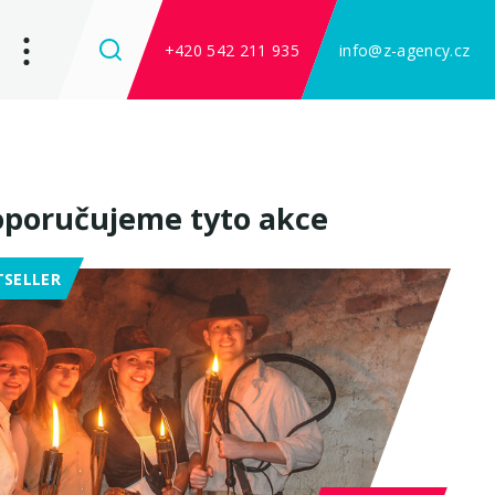
+420 542 211 935
info@z-agency.cz
poručujeme tyto akce
TSELLER