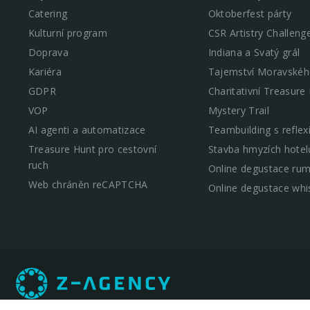
Catering
Oktoberfest párty
Kulturní program
CSR Artistry Challeng
Doprava
Indiana a Svatý grál
Kariéra
Tajemství Moravskéh
GDPR
Charitativní Treasure
VOP
Mystery Trail
AI agenti a automatizace
Teambuilding s reflex
Treasure Hunt pro cestovní
Stavba hmyzích hotel
ruch
Online degustace ru
Web chráněn reCAPTCHA
Online degustace whi