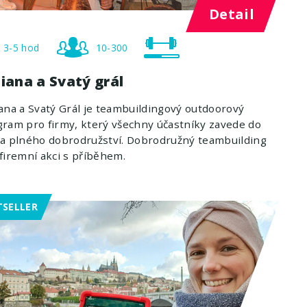
Detail
3-5 hod
10-300
iana a Svatý grál
ana a Svatý Grál je teambuildingový outdoorový
ram pro firmy, který všechny účastníky zavede do
a plného dobrodružství. Dobrodružný teambuilding
firemní akci s příběhem.
TSELLER