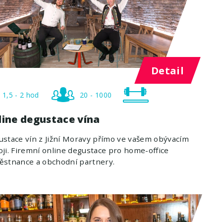
Detail
1,5 - 2 hod
20 - 1000
line degustace vína
stace vín z Jižní Moravy přímo ve vašem obývacím
ji. Firemní online degustace pro home-office
ěstnance a obchodní partnery.