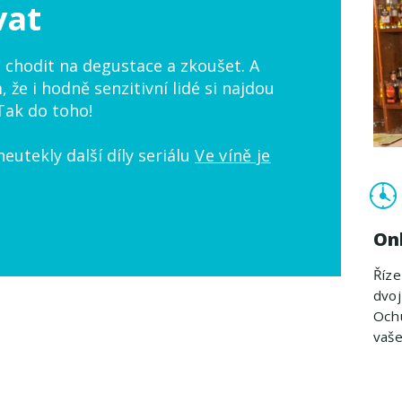
vat
 chodit na degustace a zkoušet. A
 že i hodně senzitivní lidé si najdou
Tak do toho!
neutekly další díly seriálu
Ve víně je
On
Říz
dvoj
Ochu
vaš