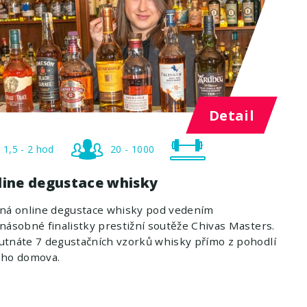
Detail
1,5 - 2 hod
20 - 1000
line degustace whisky
ená online degustace whisky pod vedením
násobné finalistky prestižní soutěže Chivas Masters.
tnáte 7 degustačních vzorků whisky přímo z pohodlí
eho domova.