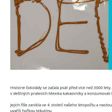
Historie čokolády se začala psát před více než 3000 let
v deštných pralesích Mexika kakaovníky a konzumovali
Jejich říše zanikla ve 4. století našeho letopočtu a nast
uvařili hořkou tekutinu.