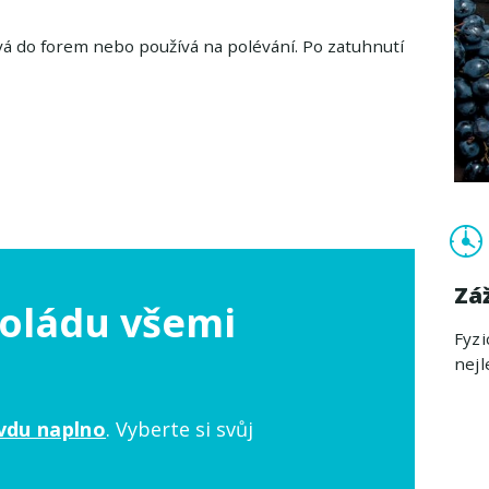
vá do forem nebo používá na polévání. Po zatuhnutí
Zá
koládu všemi
Fyzi
nejl
vdu naplno
. Vyberte si svůj