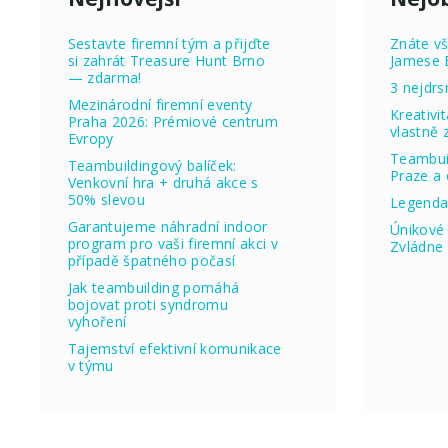
Sestavte firemní tým a přijďte
Znáte vš
si zahrát Treasure Hunt Brno
Jamese 
— zdarma!
3 nejdrs
Mezinárodní firemní eventy
Kreativi
Praha 2026: Prémiové centrum
vlastně
Evropy
Teambuil
Teambuildingový balíček:
Praze a 
Venkovní hra + druhá akce s
50% slevou
Legenda
Garantujeme náhradní indoor
Únikové 
program pro vaši firemní akci v
Zvládne 
případě špatného počasí
Jak teambuilding pomáhá
bojovat proti syndromu
vyhoření
Tajemství efektivní komunikace
v týmu