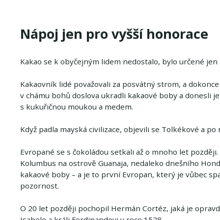
Nápoj jen pro vyšší honorace
Kakao se k obyčejným lidem nedostalo, bylo určené jen p
Kakaovník lidé považovali za posvátný strom, a dokonce
v chámu bohů doslova ukradli kakaové boby a donesli je i
s kukuřičnou moukou a medem.
Když padla mayská civilizace, objevili se Tolkékové a po
Evropané se s čokoládou setkali až o mnoho let později.
Kolumbus na ostrově Guanaja, nedaleko dnešního Hondu
kakaové boby – a je to první Evropan, který je vůbec spa
pozornost.
O 20 let později pochopil Hermán Cortéz, jaká je oprav
Isabele a králi Ferdinandovi v roce 1528.