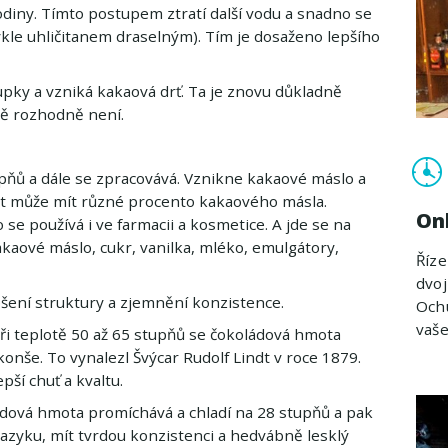
odiny. Tímto postupem ztratí další vodu a snadno se
vykle uhličitanem draselným). Tím je dosaženo lepšího
upky a vzniká kakaová drť. Ta je znovu důkladně
ště rozhodně není.
pňů a dále se zpracovává. Vznikne kakaové máslo a
t může mít různé procento kakaového másla.
On
se používá i ve farmacii a kosmetice. A jde se na
kaové máslo, cukr, vanilka, mléko, emulgátory,
Říz
dvoj
šení struktury a zjemnění konzistence.
Ochu
vaš
ři teplotě 50 až 65 stupňů se čokoládová hmota
nše. To vynalezl Švýcar Rudolf Lindt v roce 1879.
pší chuť a kvaltu.
dová hmota promíchává a chladí na 28 stupňů a pak
jazyku, mít tvrdou konzistenci a hedvábně lesklý