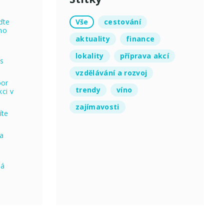
Vše
cestování
ďte
no
aktuality
finance
lokality
příprava akcí
 s
vzdělávání a rozvoj
oor
trendy
víno
ci v
zajímavosti
íte
na
ná