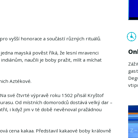
ro vyšší honorace a součástí různých rituálů.
On
 jedna mayská pověst říká, že lesní mravenci
ndiánům, naučili je boby pražit, mlít a míchat
Záži
gast
Degu
 nich Aztékové.
vti
 Na své čtvrté výpravě roku 1502 přisál Kryštof
rasu. Od místních domorodců dostává velký dar –
třil, i když jim v té době nevěnoval pražádnou
dová cena kakaa. Představil kakaové boby královně