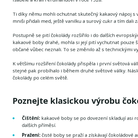
Ti díky němu mohli ochutnat skutečný kakaový nápoj s v
mniši přidali med, ještě vanilku a surový cukr a tím dal
Postupně se pití čokolády rozšířilo i do dalších evropský
kakaové boby drahé, mohla si její pití vychutnat pouze šl
občané vůbec neznali. To se změnilo až s technickými v
K většímu rozšíření čokolády přispěla i první světová v
stejné pak probíhalo i během druhé světové války. Nás
čokolády po celém světě.
Poznejte klasickou výrobu čok
Čištění:
kakaové boby se po dovezení skladují asi rok
dalších příměsí.
Pražení:
čisté boby se praží a získávají čokoládové 