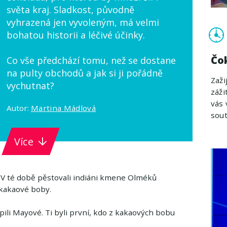
světa kraj. Sladkost, původně
vyhrazená jen vyvoleným, má velmi
bohatou historii a léčivé účinky.
Čo
Co vše předchází tomu, než se dostane
na pulty obchodů a jak si ji pořádně
Zaži
vychutnat?
záži
vás 
Autor:
Martina Mádlová
sout
Více
y. V té době pěstovali indiáni kmene Olméků
 kakaové boby.
oupili Mayové. Ti byli první, kdo z kakaových bobu