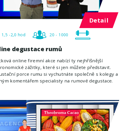
Detail
1,5 -2,0 hod
20 - 1000
line degustace rumů
tková online firemní akce nabízí ty nejhříšnější
ronomické zážitky, které si jen můžete představit.
stační porce rumu si vychutnáte společně s kolegy a
pným komentářem specialisty na rumové degustace.