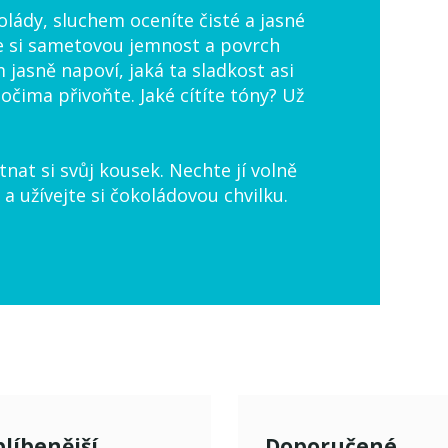
lády, sluchem oceníte čisté a jasné
te si sametovou jemnost a povrch
 jasně napoví, jaká ta sladkost asi
čima přivoňte. Jaké cítíte tóny? Už
tnat si svůj kousek. Nechte jí volně
 a užívejte si čokoládovou chvilku.
líbenější
Doporučené