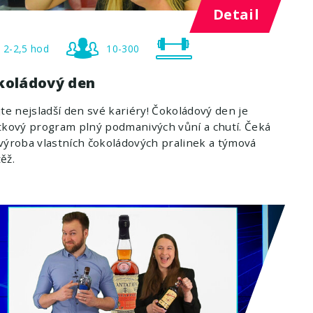
Detail
2-2,5 hod
10-300
koládový den
jte nejsladší den své kariéry! Čokoládový den je
tkový program plný podmanivých vůní a chutí. Čeká
výroba vlastních čokoládových pralinek a týmová
ěž.