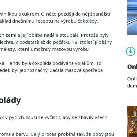
anilkou a cukrem. O něco později do něj španělští
i základ dnešnímu receptu na výrobu čokolády.
ch zemí a její obliba nadále stoupala. Protože byly
echta. V podstatě až do počátku 18. století jí běžný
ynálezy, které umožnily masovou výrobu.
álka. Tehdy byla čokoláda dodávána vojákům. To
On
ledek byl jednoznačný. Začala masová spotřeba
Onli
doma
olády
 v pytlích. Musí se vyčistit, aby se zbavily všech
aroma a barvu. Celý proces probíhá tak, že boby jsou