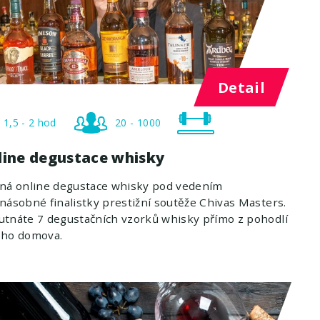
Detail
1,5 - 2 hod
20 - 1000
line degustace whisky
ená online degustace whisky pod vedením
násobné finalistky prestižní soutěže Chivas Masters.
tnáte 7 degustačních vzorků whisky přímo z pohodlí
eho domova.