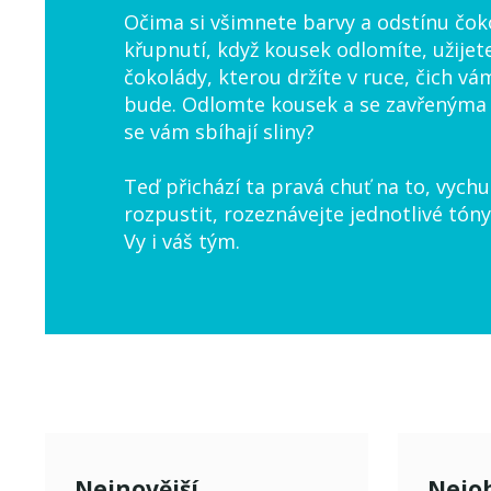
Očima si všimnete barvy a odstínu čoko
křupnutí, když kousek odlomíte, užije
čokolády, kterou držíte v ruce, čich vám
bude. Odlomte kousek a se zavřenýma o
se vám sbíhají sliny?
Teď přichází ta pravá chuť na to, vychu
rozpustit, rozeznávejte jednotlivé tóny
Vy i váš tým.
Nejnovější
Nejob