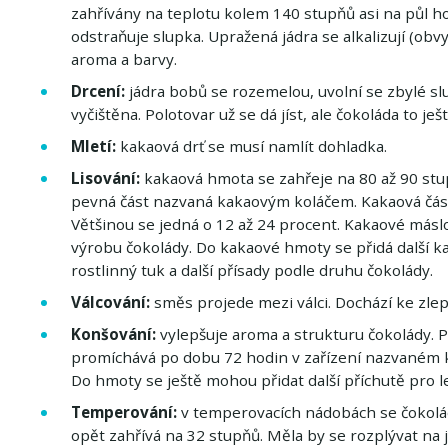
zahřívány na teplotu kolem 140 stupňů asi na půl h
odstraňuje slupka. Upražená jádra se alkalizují (ob
aroma a barvy.
Drcení:
jádra bobů se rozemelou, uvolní se zbylé sl
vyčištěna. Polotovar už se dá jíst, ale čokoláda to je
Mletí:
kakaová drť se musí namlít dohladka.
Lisování:
kakaová hmota se zahřeje na 80 až 90 stu
pevná část nazvaná kakaovým koláčem. Kakaová čás
Většinou se jedná o 12 až 24 procent. Kakaové máslo 
výrobu čokolády. Do kakaové hmoty se přidá další ka
rostlinný tuk a další přísady podle druhu čokolády.
Válcování:
směs projede mezi válci. Dochází ke zlep
Konšování:
vylepšuje aroma a strukturu čokolády. P
promíchává po dobu 72 hodin v zařízení nazvaném ko
Do hmoty se ještě mohou přidat další příchutě pro le
Temperování:
v temperovacích nádobách se čokolá
opět zahřívá na 32 stupňů. Měla by se rozplývat na 