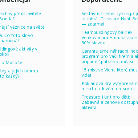
echny představitele
Sestavte firemní tým a přij
Bonda?
si zahrát Treasure Hunt Br
— zdarma!
nější věznice na světě
Teambuildingový balíček:
ta: Co toto slovo
Venkovní hra + druhá akce
 znamená?
50% slevou
dingové aktivity v
Garantujeme náhradní ind
okolí
program pro vaši firemní ak
případě špatného počasí
 o Macoše
15 míst ve Vídni, které mus
hry a jejich tvorba.
vidět
to každý?
Pokladová hra vytvořená 
míru hotelovému resortu
Treasure Hunt pro děti:
Zábavná a cenově dostup
aktivita