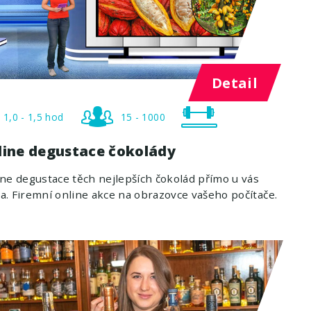
Detail
1,0 - 1,5 hod
15 - 1000
line degustace čokolády
ne degustace těch nejlepších čokolád přímo u vás
. Firemní online akce na obrazovce vašeho počítače.