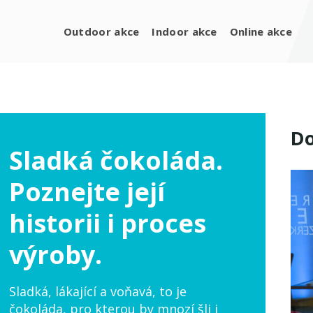
Outdoor akce
Indoor akce
Online akce
Do
Sladká čokoláda.
Poznejte její
historii i proces
výroby.
Sladká, lákající a voňavá, to je
čokoláda, pro kterou by mnozí šli i