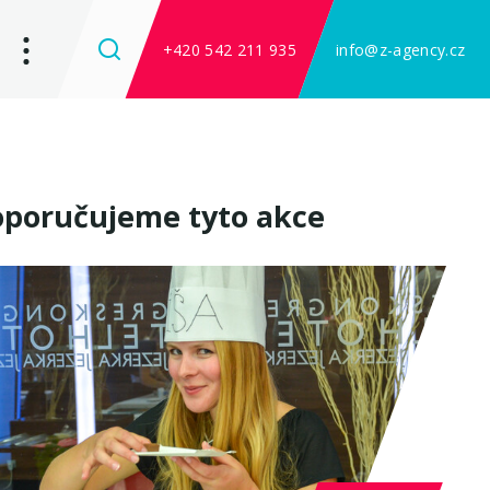
+420 542 211 935
info@z-agency.cz
poručujeme tyto akce