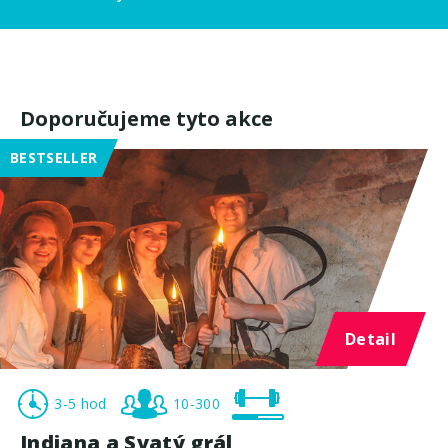
Doporučujeme tyto akce
BESTSELLER
Detail
3-5 hod
10-300
Indiana a Svatý grál