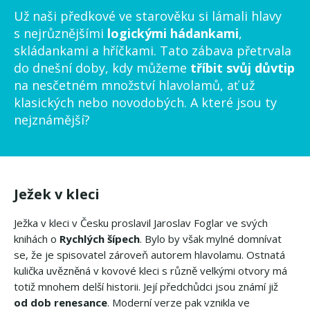
Už naši předkové ve starověku si lámali hlavy
s nejrůznějšími
logickými hádankami
,
skládankami a hříčkami. Tato zábava přetrvala
do dnešní doby, kdy můžeme
tříbit svůj důvtip
na nesčetném množství hlavolamů, ať už
klasických nebo novodobých. A které jsou ty
nejznámější?
Ježek v kleci
Ježka v kleci v Česku proslavil Jaroslav Foglar ve svých
knihách o
Rychlých šípech
. Bylo by však mylné domnívat
se, že je spisovatel zároveň autorem hlavolamu. Ostnatá
kulička uvězněná v kovové kleci s různě velkými otvory má
totiž mnohem delší historii. Její předchůdci jsou známí již
od dob renesance
. Moderní verze pak vznikla ve