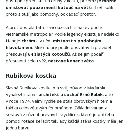
postupně přemístit na druhý z kolíků, přičemž
je možné
umisťovat pouze menší kotouč na větší
. Třetí kolík
proto slouží jako pomocný, odkládací prostor.
A proč dostala tato francouzská hra název podle
vietnamské metropole? Podle legendy existuje nedaleko
Hanoje
chrám
a v něm
místnost s podobným
hlavolamem
. Mniši tu prý podle posvátných pravidel
přesouvají
64 zlatých kotoučů
. Až se jim podaří
přesunout celou věž,
nastane konec světa
.
Rubikova kostka
Slavná Rubikova kostka má svůj původ v Maďarsku.
Vynalezl ji tamní
architekt a sochař Ernő Rubik
, a to
v roce 1974. Velmi rychle se stala obrovským hitem a
takřka celosvětovým fenoménem. Základní varianta
sestává z různobarevných krychliček, které je potřeba
pomocí rotace seřadit tak, aby každá stěna kostky měla jen
jednu barvu.