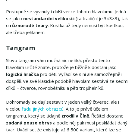
Postupně se vyvinuly i další verze tohoto hlavolamu. Jedná
se jak o
nestandardní velikosti
(ta tradiční je 3×3×3), tak
o
různorodé tvary
. Kostka už tedy nemusí být kostkou,
ale třeba jehlanem.
Tangram
Slovo tangram vám možná nic neříká, přesto tento
hlavolam určitě znáte, protože je běžně k dostání jako
logická hračka
pro děti. Vyřádí se s ní ale samozřejmě i
dospělí. Ve své klasické podobě hlavolam sestává ze sedmi
dílků – čtverce, rovnoběžníku a pěti trojúhelníků.
Dohromady se dají sestavit v jeden velký čtverec, ale i
v celou
řadu jiných obrazců
. A to je právě účelem
tangramu, který se údajně
zrodil v Číně
. Řešitel dostane
zadaný pouze obrys
a podle něj pak musí poskládat daný
tvar. Uvádí se, že existuje až 6 500 variant, které lze se