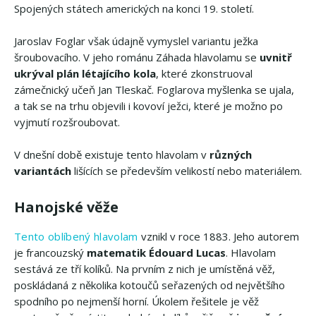
Spojených státech amerických na konci 19. století.
Jaroslav Foglar však údajně vymyslel variantu ježka
šroubovacího. V jeho románu Záhada hlavolamu se
uvnitř
ukrýval plán létajícího kola
, které zkonstruoval
zámečnický učeň Jan Tleskač. Foglarova myšlenka se ujala,
a tak se na trhu objevili i kovoví ježci, které je možno po
vyjmutí rozšroubovat.
V dnešní době existuje tento hlavolam v
různých
variantách
lišících se především velikostí nebo materiálem.
Hanojské věže
Tento oblíbený hlavolam
vznikl v roce 1883. Jeho autorem
je francouzský
matematik Édouard Lucas
. Hlavolam
sestává ze tří kolíků. Na prvním z nich je umístěná věž,
poskládaná z několika kotoučů seřazených od největšího
spodního po nejmenší horní. Úkolem řešitele je věž