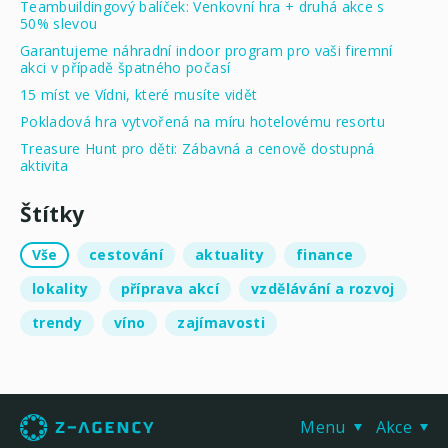
Teambuildingový balíček: Venkovní hra + druhá akce s
50% slevou
Garantujeme náhradní indoor program pro vaši firemní
akci v případě špatného počasí
15 míst ve Vídni, které musíte vidět
Pokladová hra vytvořená na míru hotelovému resortu
Treasure Hunt pro děti: Zábavná a cenově dostupná
aktivita
Štítky
Vše
cestování
aktuality
finance
lokality
příprava akcí
vzdělávání a rozvoj
trendy
víno
zajímavosti
Menu
Akce