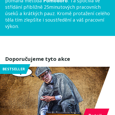
pomáhá metoda
Pomodoro
. Ta spočívá ve
střídání přibližně 25minutových pracovních
úseků a krátkých pauz. Kromě protažení celého
těla tím zlepšíte i soustředění a váš pracovní
výkon.
Doporučujeme tyto akce
BESTSELLER