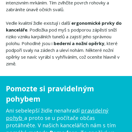
intenzivním mrkáním. Tím zvlhčíte povrch rohovky a
zabráníte únavě očních svalů.
Vedle kvalitní židle existují i další
ergonomické prvky do
kanceláře
. Podložka pod myš s podporou zápěstí sníží
riziko vzniku karpálních tunelů a zajistí jeho správnou
polohu. Pohodlné jsou i
bederní a nožní opěrky
, které
podpoří svaly na zádech a uleví nohám. Některé nožní
opěrky se navíc vyrábí s vyhříváním, což oceníte hlavně v
zimě.
Pomozte si pravidelným
pohybem
Ani sebelepší židle nenahradí
pravidelný
pohyb
a proto se u počítače občas
protáhněte. V našich kancelářích nám s tím