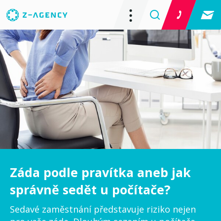
Záda podle pravítka aneb jak
správně sedět u počítače?
Sedavé zaměstnání představuje riziko nejen