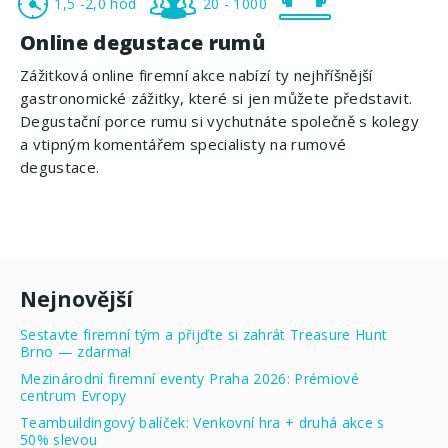
1,5 -2,0 hod
20 - 1000
Online degustace rumů
Zážitková online firemní akce nabízí ty nejhříšnější
gastronomické zážitky, které si jen můžete představit.
Degustační porce rumu si vychutnáte společně s kolegy
a vtipným komentářem specialisty na rumové
degustace.
Nejnovější
Sestavte firemní tým a přijďte si zahrát Treasure Hunt
Brno — zdarma!
Mezinárodní firemní eventy Praha 2026: Prémiové
centrum Evropy
Teambuildingový balíček: Venkovní hra + druhá akce s
50% slevou