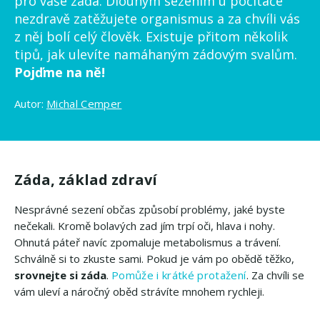
pro vaše záda. Dlouhým sezením u počítače
nezdravě zatěžujete organismus a za chvíli vás
z něj bolí celý člověk. Existuje přitom několik
tipů, jak ulevíte namáhaným zádovým svalům.
Pojďme na ně!
Autor:
Michal Cemper
Záda, základ zdraví
Nesprávné sezení občas způsobí problémy, jaké byste
nečekali. Kromě bolavých zad jím trpí oči, hlava i nohy.
Ohnutá páteř navíc zpomaluje metabolismus a trávení.
Schválně si to zkuste sami. Pokud je vám po obědě těžko,
srovnejte si záda
.
Pomůže i krátké protažení
. Za chvíli se
vám uleví a náročný oběd strávíte mnohem rychleji.