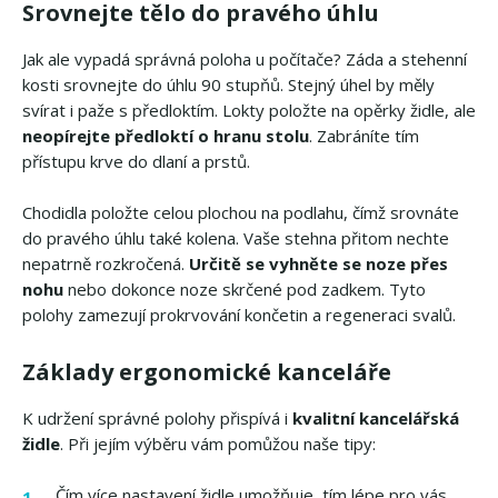
Srovnejte tělo do pravého úhlu
Jak ale vypadá správná poloha u počítače? Záda a stehenní
kosti srovnejte do úhlu 90 stupňů. Stejný úhel by měly
svírat i paže s předloktím. Lokty položte na opěrky židle, ale
neopírejte předloktí o hranu stolu
. Zabráníte tím
přístupu krve do dlaní a prstů.
Chodidla položte celou plochou na podlahu, čímž srovnáte
do pravého úhlu také kolena. Vaše stehna přitom nechte
nepatrně rozkročená.
Určitě se vyhněte se noze přes
nohu
nebo dokonce noze skrčené pod zadkem. Tyto
polohy zamezují prokrvování končetin a regeneraci svalů.
Základy ergonomické kanceláře
K udržení správné polohy přispívá i
kvalitní kancelářská
židle
. Při jejím výběru vám pomůžou naše tipy:
Čím více nastavení židle umožňuje, tím lépe pro vás.