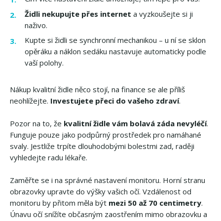
Židli nekupujte přes internet
a vyzkoušejte si ji
naživo.
Kupte si židli se synchronní mechanikou – u ní se sklon
opěráku a náklon sedáku nastavuje automaticky podle
vaší polohy.
Nákup kvalitní židle něco stojí, na finance se ale příliš
neohlížejte.
Investujete přeci do vašeho zdraví
.
Pozor na to, že
kvalitní židle vám bolavá záda nevyléčí
.
Funguje pouze jako podpůrný prostředek pro namáhané
svaly. Jestliže trpíte dlouhodobými bolestmi zad, raději
vyhledejte radu lékaře.
Zaměřte se i na správné nastavení monitoru. Horní stranu
obrazovky upravte do výšky vašich očí. Vzdálenost od
monitoru by přitom měla být
mezi 50 až 70 centimetry
.
Únavu očí snížíte občasným zaostřením mimo obrazovku a