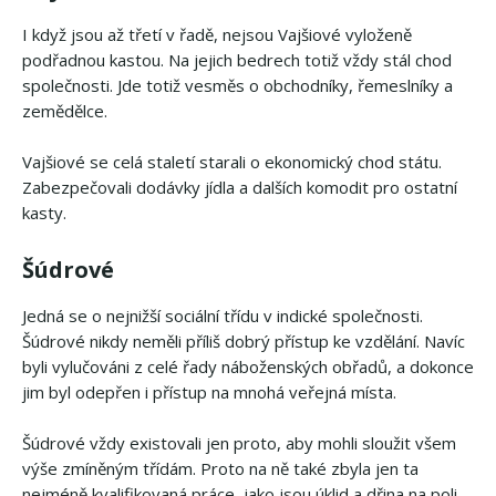
I když jsou až třetí v řadě, nejsou Vajšiové vyloženě
podřadnou kastou. Na jejich bedrech totiž vždy stál chod
společnosti. Jde totiž vesměs o obchodníky, řemeslníky a
zemědělce.
Vajšiové se celá staletí starali o ekonomický chod státu.
Zabezpečovali dodávky jídla a dalších komodit pro ostatní
kasty.
Šúdrové
Jedná se o nejnižší sociální třídu v indické společnosti.
Šúdrové nikdy neměli příliš dobrý přístup ke vzdělání. Navíc
byli vylučováni z celé řady náboženských obřadů, a dokonce
jim byl odepřen i přístup na mnohá veřejná místa.
Šúdrové vždy existovali jen proto, aby mohli sloužit všem
výše zmíněným třídám. Proto na ně také zbyla jen ta
nejméně kvalifikovaná práce, jako jsou úklid a dřina na poli.