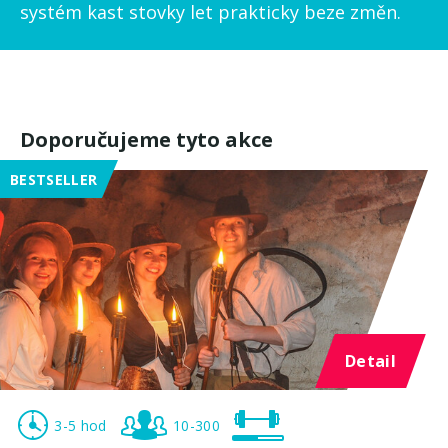
systém kast stovky let prakticky beze změn.
Doporučujeme tyto akce
BESTSELLER
Detail
3-5 hod
10-300