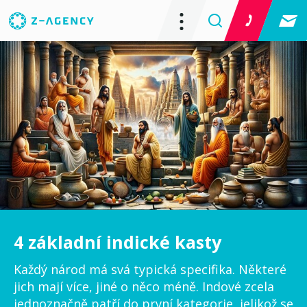
4 základní indické kasty
Každý národ má svá typická specifika. Některé
jich mají více, jiné o něco méně. Indové zcela
jednoznačně patří do první kategorie, jelikož se