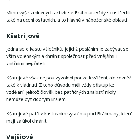
Mimo výše zmíněných aktivit se Bráhmani vždy soustředili
také na učení ostatních, a to hlavně v náboženské oblasti.
Kšatrijové
Jedná se o kastu válečníků, jejichž posláním je zabývat se
vším vojenským a chránit společnost před vnějšími i
vnitřními nepřáteli.
Kšatrijové však nejsou vyvoleni pouze k válčení, ale rovněž
také k vládnutí. Z toho důvodu měli vždy přístup ke
vzdělání, jelikož člověk bez patřičných znalostí nikdy
nemůže být dobrým králem.
Kšatrijové patří v kastovním systému pod Bráhmany, které
mají za úkol chránit.
Vajšiové