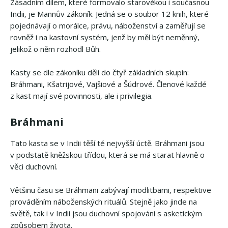
Zásadním dílem, které formovalo starověkou i současnou
Indii, je Mannův zákoník. Jedná se o soubor 12 knih, které
pojednávají o morálce, právu, náboženství a zaměřují se
rovněž i na kastovní systém, jenž by měl být neměnný,
jelikož o něm rozhodl Bůh.
Kasty se dle zákoníku dělí do čtyř základních skupin:
Bráhmani, Kšatrijové, Vajšiové a Šúdrové. Členové každé
z kast mají své povinnosti, ale i privilegia.
Bráhmani
Tato kasta se v Indii těší té nejvyšší úctě. Bráhmani jsou
v podstatě kněžskou třídou, která se má starat hlavně o
věci duchovní.
Většinu času se Bráhmani zabývají modlitbami, respektive
prováděním náboženských rituálů. Stejně jako jinde na
světě, tak i v Indii jsou duchovní spojováni s asketickým
způsobem života.