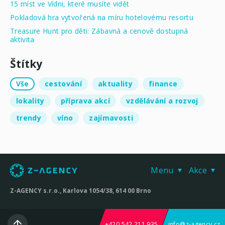
15 míst ve Vídni, které musíte vidět
Pokladová hra vytvořená na míru hotelovému resortu
Treasure Hunt pro děti: Zábavná a cenově dostupná
aktivita
Štítky
Vše
cestování
aktuality
finance
lokality
příprava akcí
vzdělávání a rozvoj
trendy
víno
zajímavosti
Menu
Akce
Z-AGENCY s.r.o., Karlova 1054/38, 614 00 Brno
+420 542 211 935
info@z-agency.cz